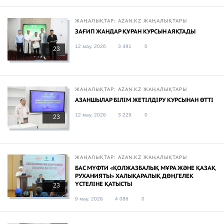
ЖАҢАЛЫҚТАР: AZAN.KZ ЖАҢАЛЫҚТАРЫ
ЗАҒИП ЖАНДАР ҚҰРАН КУРСЫН АЯҚТАДЫ
12 мау. 2026
3 491
0
23
ЖАҢАЛЫҚТАР: AZAN.KZ ЖАҢАЛЫҚТАРЫ
АЗАНШЫЛАР БІЛІМ ЖЕТІЛДІРУ КУРСЫНАН ӨТТІ
12 мау. 2026
3 229
0
23
ЖАҢАЛЫҚТАР: AZAN.KZ ЖАҢАЛЫҚТАРЫ
БАС МҮФТИ «ҚОЛЖАЗБАЛЫҚ МҰРА ЖӘНЕ ҚАЗАҚ
РУХАНИЯТЫ» ХАЛЫҚАРАЛЫҚ ДӨҢГЕЛЕК
ҮСТЕЛІНЕ ҚАТЫСТЫ
23
9 мау. 2026
4 086
0