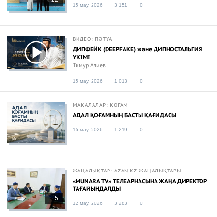
15 мау. 2026
3 151
0
ВИДЕО: ПӘТУА
ДИПФЕЙК (DEEPFAKE) және ДИПНОСТАЛЬГИЯ
ҮКІМІ
Тимур Алиев
15 мау. 2026
1 013
0
МАҚАЛАЛАР: ҚОҒАМ
АДАЛ ҚОҒАМНЫҢ БАСТЫ ҚАҒИДАСЫ
15 мау. 2026
1 219
0
ЖАҢАЛЫҚТАР: AZAN.KZ ЖАҢАЛЫҚТАРЫ
«MUNARA TV» ТЕЛЕАРНАСЫНА ЖАҢА ДИРЕКТОР
ТАҒАЙЫНДАЛДЫ
5
12 мау. 2026
3 283
0