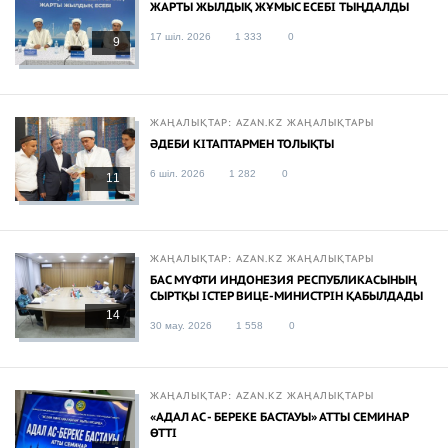
ЖАРТЫ ЖЫЛДЫҚ ЖҰМЫС ЕСЕБІ ТЫҢДАЛДЫ
17 шіл. 2026
1 333
0
9
ЖАҢАЛЫҚТАР: AZAN.KZ ЖАҢАЛЫҚТАРЫ
ӘДЕБИ КІТАПТАРМЕН ТОЛЫҚТЫ
6 шіл. 2026
1 282
0
11
ЖАҢАЛЫҚТАР: AZAN.KZ ЖАҢАЛЫҚТАРЫ
БАС МҮФТИ ИНДОНЕЗИЯ РЕСПУБЛИКАСЫНЫҢ
СЫРТҚЫ ІСТЕР ВИЦЕ-МИНИСТРІН ҚАБЫЛДАДЫ
14
30 мау. 2026
1 558
0
ЖАҢАЛЫҚТАР: AZAN.KZ ЖАҢАЛЫҚТАРЫ
«АДАЛ АС - БЕРЕКЕ БАСТАУЫ» АТТЫ СЕМИНАР
ӨТТІ