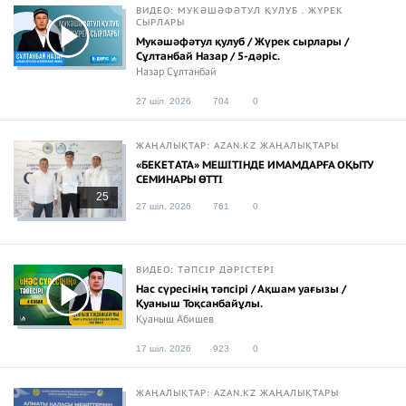
ВИДЕО: МУКӘШӘФӘТУЛ ҚУЛУБ . ЖҮРЕК
СЫРЛАРЫ
Мукәшәфәтул қулуб / Жүрек сырлары /
Сұлтанбай Назар / 5-дәріс.
Назар Сұлтанбай
27 шіл. 2026
704
0
ЖАҢАЛЫҚТАР: AZAN.KZ ЖАҢАЛЫҚТАРЫ
«БЕКЕТ АТА» МЕШІТІНДЕ ИМАМДАРҒА ОҚЫТУ
СЕМИНАРЫ ӨТТІ
25
27 шіл. 2026
761
0
ВИДЕО: ТӘПСІР ДӘРІСТЕРІ
Нас сүреcінің тәпсірі / Ақшам уағызы /
Қуаныш Тоқсанбайұлы.
Қуаныш Абишев
17 шіл. 2026
923
0
ЖАҢАЛЫҚТАР: AZAN.KZ ЖАҢАЛЫҚТАРЫ