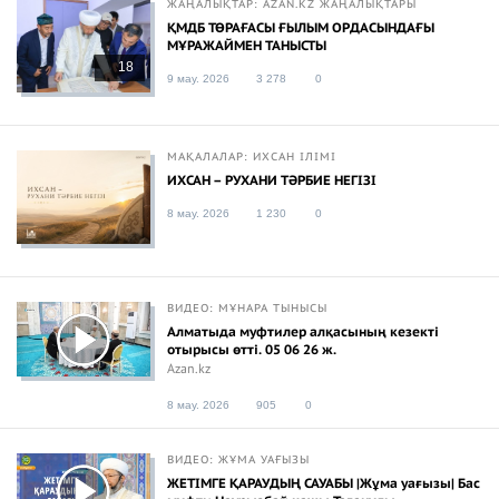
ЖАҢАЛЫҚТАР: AZAN.KZ ЖАҢАЛЫҚТАРЫ
ҚМДБ ТӨРАҒАСЫ ҒЫЛЫМ ОРДАСЫНДАҒЫ
МҰРАЖАЙМЕН ТАНЫСТЫ
18
9 мау. 2026
3 278
0
МАҚАЛАЛАР: ИХСАН ІЛІМІ
ИХСАН – РУХАНИ ТӘРБИЕ НЕГІЗІ
8 мау. 2026
1 230
0
ВИДЕО: МҰНАРА ТЫНЫСЫ
Алматыда муфтилер алқасының кезекті
отырысы өтті. 05 06 26 ж.
Azan.kz
8 мау. 2026
905
0
ВИДЕО: ЖҰМА УАҒЫЗЫ
ЖЕТІМГЕ ҚАРАУДЫҢ САУАБЫ |Жұма уағызы| Бас