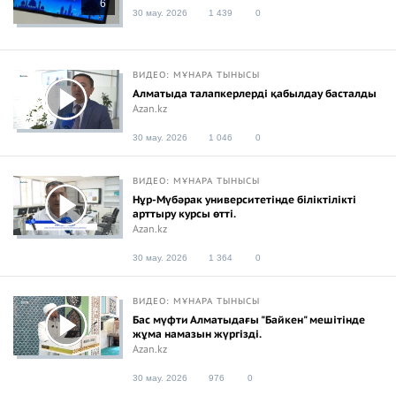
6
30 мау. 2026
1 439
0
ВИДЕО: МҰНАРА ТЫНЫСЫ
Алматыда талапкерлерді қабылдау басталды
Azan.kz
30 мау. 2026
1 046
0
ВИДЕО: МҰНАРА ТЫНЫСЫ
Нұр-Мүбәрак университетінде біліктілікті
арттыру курсы өтті.
Azan.kz
30 мау. 2026
1 364
0
ВИДЕО: МҰНАРА ТЫНЫСЫ
Бас мүфти Алматыдағы "Байкен" мешітінде
жұма намазын жүргізді.
Azan.kz
30 мау. 2026
976
0