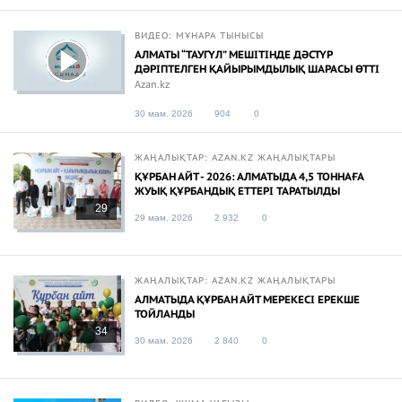
ВИДЕО: МҰНАРА ТЫНЫСЫ
АЛМАТЫ “ТАУГҮЛ” МЕШІТІНДЕ ДӘСТҮР
ДӘРІПТЕЛГЕН ҚАЙЫРЫМДЫЛЫҚ ШАРАСЫ ӨТТІ
Azan.kz
30 мам. 2026
904
0
ЖАҢАЛЫҚТАР: AZAN.KZ ЖАҢАЛЫҚТАРЫ
ҚҰРБАН АЙТ - 2026: АЛМАТЫДА 4,5 ТОННАҒА
ЖУЫҚ ҚҰРБАНДЫҚ ЕТТЕРІ ТАРАТЫЛДЫ
29
29 мам. 2026
2 932
0
ЖАҢАЛЫҚТАР: AZAN.KZ ЖАҢАЛЫҚТАРЫ
АЛМАТЫДА ҚҰРБАН АЙТ МЕРЕКЕСІ ЕРЕКШЕ
ТОЙЛАНДЫ
34
30 мам. 2026
2 840
0