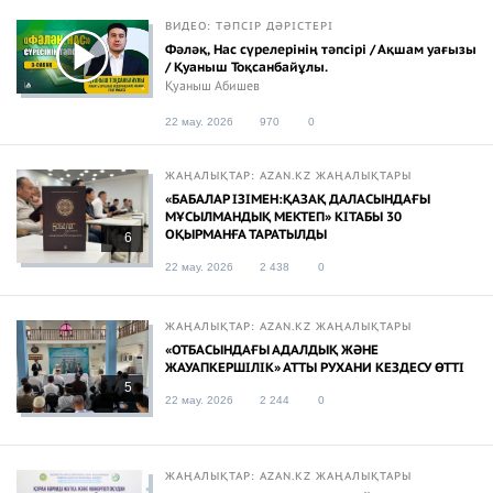
ВИДЕО: ТӘПСІР ДӘРІСТЕРІ
Фәләқ, Нас сүрелерінің тәпсірі / Ақшам уағызы
/ Қуаныш Тоқсанбайұлы.
Қуаныш Абишев
22 мау. 2026
970
0
ЖАҢАЛЫҚТАР: AZAN.KZ ЖАҢАЛЫҚТАРЫ
«БАБАЛАР ІЗІМЕН:ҚАЗАҚ ДАЛАСЫНДАҒЫ
МҰСЫЛМАНДЫҚ МЕКТЕП» КІТАБЫ 30
ОҚЫРМАНҒА ТАРАТЫЛДЫ
6
22 мау. 2026
2 438
0
ЖАҢАЛЫҚТАР: AZAN.KZ ЖАҢАЛЫҚТАРЫ
«ОТБАСЫНДАҒЫ АДАЛДЫҚ ЖӘНЕ
ЖАУАПКЕРШІЛІК» АТТЫ РУХАНИ КЕЗДЕСУ ӨТТІ
5
22 мау. 2026
2 244
0
ЖАҢАЛЫҚТАР: AZAN.KZ ЖАҢАЛЫҚТАРЫ