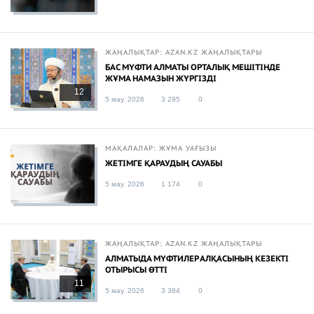
ЖАҢАЛЫҚТАР: AZAN.KZ ЖАҢАЛЫҚТАРЫ
БАС МҮФТИ АЛМАТЫ ОРТАЛЫҚ МЕШІТІНДЕ
ЖҰМА НАМАЗЫН ЖҮРГІЗДІ
12
5 мау. 2026
3 295
0
МАҚАЛАЛАР: ЖҰМА УАҒЫЗЫ
ЖЕТІМГЕ ҚАРАУДЫҢ САУАБЫ
5 мау. 2026
1 174
0
ЖАҢАЛЫҚТАР: AZAN.KZ ЖАҢАЛЫҚТАРЫ
АЛМАТЫДА МҮФТИЛЕР АЛҚАСЫНЫҢ КЕЗЕКТІ
ОТЫРЫСЫ ӨТТІ
11
5 мау. 2026
3 384
0