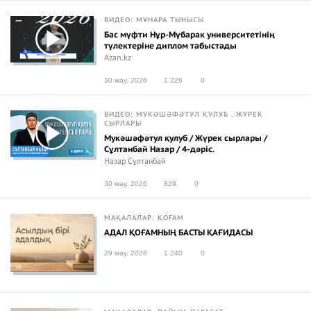
ВИДЕО: МҰНАРА ТЫНЫСЫ
Бас мүфти Нұр-Мүбарак университетінің
түлектеріне диплом табыстады
Azan.kz
30 мау. 2026
1 226
0
ВИДЕО: МУКӘШӘФӘТУЛ ҚУЛУБ . ЖҮРЕК
СЫРЛАРЫ
Мукәшәфәтул қулуб / Жүрек сырлары /
Сұлтанбай Назар / 4-дәріс.
Назар Сұлтанбай
30 мау. 2026
829
0
МАҚАЛАЛАР: ҚОҒАМ
АДАЛ ҚОҒАМНЫҢ БАСТЫ ҚАҒИДАСЫ
29 мау. 2026
1 240
0