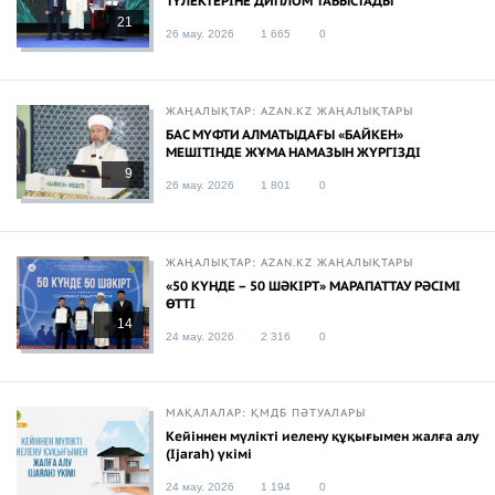
ТҮЛЕКТЕРІНЕ ДИПЛОМ ТАБЫСТАДЫ
21
26 мау. 2026
1 665
0
ЖАҢАЛЫҚТАР: AZAN.KZ ЖАҢАЛЫҚТАРЫ
БАС МҮФТИ АЛМАТЫДАҒЫ «БАЙКЕН»
МЕШІТІНДЕ ЖҰМА НАМАЗЫН ЖҮРГІЗДІ
9
26 мау. 2026
1 801
0
ЖАҢАЛЫҚТАР: AZAN.KZ ЖАҢАЛЫҚТАРЫ
«50 КҮНДЕ – 50 ШӘКІРТ» МАРАПАТТАУ РӘСІМІ
ӨТТІ
14
24 мау. 2026
2 316
0
МАҚАЛАЛАР: ҚМДБ ПӘТУАЛАРЫ
Кейіннен мүлікті иелену құқығымен жалға алу
(Ijarah) үкімі
24 мау. 2026
1 194
0