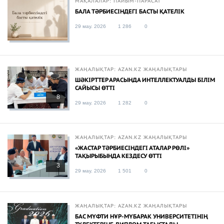
МАҚАЛАЛАР: ПАЙЫМ-ПАРАСАТ
БАЛА ТӘРБИЕСІНДЕГІ БАСТЫ ҚАТЕЛІК
29 мау. 2026
1 286
0
ЖАҢАЛЫҚТАР: AZAN.KZ ЖАҢАЛЫҚТАРЫ
ШӘКІРТТЕР АРАСЫНДА ИНТЕЛЛЕКТУАЛДЫ БІЛІМ
САЙЫСЫ ӨТТІ
8
29 мау. 2026
1 282
0
ЖАҢАЛЫҚТАР: AZAN.KZ ЖАҢАЛЫҚТАРЫ
«ЖАСТАР ТӘРБИЕСІНДЕГІ АТАЛАР РӨЛІ»
ТАҚЫРЫБЫНДА КЕЗДЕСУ ӨТТІ
3
29 мау. 2026
1 501
0
ЖАҢАЛЫҚТАР: AZAN.KZ ЖАҢАЛЫҚТАРЫ
БАС МҮФТИ НҰР-МҮБАРАК УНИВЕРСИТЕТІНІҢ