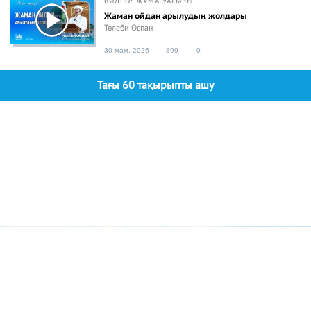
ВИДЕО: ЖҰМА УАҒЫЗЫ
Жаман ойдан арылудың жолдары
Төлеби Оспан
30 мам. 2026
899
0
Тағы 60 тақырыпты ашу
© 2026 Azan.kz
Сайт: +7 (727) 385 02 95
Call-Center: +7 (707) 233 30 30
Мешіт: +7 (707) 939 77 08
WhatsApp: +7 (707) 939 77 08