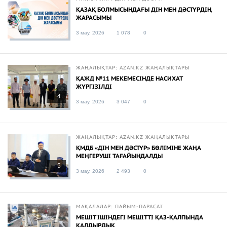
ҚАЗАҚ БОЛМЫСЫНДАҒЫ ДІН МЕН ДӘСТҮРДІҢ
ЖАРАСЫМЫ
3 мау. 2026
1 078
0
ЖАҢАЛЫҚТАР: AZAN.KZ ЖАҢАЛЫҚТАРЫ
ҚАЖД №11 МЕКЕМЕСІНДЕ НАСИХАТ
ЖҮРГІЗІЛДІ
4
3 мау. 2026
3 047
0
ЖАҢАЛЫҚТАР: AZAN.KZ ЖАҢАЛЫҚТАРЫ
ҚМДБ «ДІН МЕН ДӘСТҮР» БӨЛІМІНЕ ЖАҢА
МЕҢГЕРУШІ ТАҒАЙЫНДАЛДЫ
5
3 мау. 2026
2 493
0
МАҚАЛАЛАР: ПАЙЫМ-ПАРАСАТ
МЕШІТ ІШІНДЕГІ МЕШІТТІ ҚАЗ-ҚАЛПЫНДА
ҚАЛДЫРДЫҚ