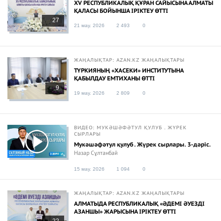
ХV РЕСПУБЛИКАЛЫҚ ҚҰРАН САЙЫСЫНА АЛМАТЫ
ҚАЛАСЫ БОЙЫНША ІРІКТЕУ ӨТТІ
27
21 мау. 2026
2 493
0
ЖАҢАЛЫҚТАР: AZAN.KZ ЖАҢАЛЫҚТАРЫ
ТҮРКИЯНЫҢ «ХАСЕКИ» ИНСТИТУТЫНА
ҚАБЫЛДАУ ЕМТИХАНЫ ӨТТІ
9
19 мау. 2026
2 809
0
ВИДЕО: МУКӘШӘФӘТУЛ ҚУЛУБ . ЖҮРЕК
СЫРЛАРЫ
Мукәшәфәтул қулуб . Жүрек сырлары. 3-дәріс.
Назар Сұлтанбай
15 мау. 2026
1 094
0
ЖАҢАЛЫҚТАР: AZAN.KZ ЖАҢАЛЫҚТАРЫ
АЛМАТЫДА РЕСПУБЛИКАЛЫҚ «ӘДЕМІ ӘУЕЗДІ
АЗАНШЫ» ЖАРЫСЫНА ІРІКТЕУ ӨТТІ
22