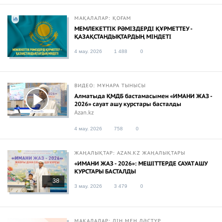
МАҚАЛАЛАР: ҚОҒАМ
МЕМЛЕКЕТТІК РӘМІЗДЕРДІ ҚҰРМЕТТЕУ -
ҚАЗАҚСТАНДЫҚТАРДЫҢ МІНДЕТІ
4 мау. 2026
1 488
0
ВИДЕО: МҰНАРА ТЫНЫСЫ
Алматыда ҚМДБ бастамасымен «ИМАНИ ЖАЗ -
2026» сауат ашу курстары басталды
Azan.kz
4 мау. 2026
758
0
ЖАҢАЛЫҚТАР: AZAN.KZ ЖАҢАЛЫҚТАРЫ
«ИМАНИ ЖАЗ - 2026»: МЕШІТТЕРДЕ САУАТ АШУ
КУРСТАРЫ БАСТАЛДЫ
38
3 мау. 2026
3 479
0
МАҚАЛАЛАР: ДІН МЕН ДӘСТҮР