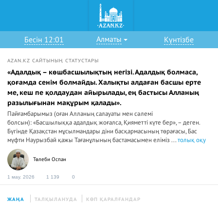
Алматы
Бесін 12:01
Күнтізбе
AZAN.KZ САЙТЫНЫҢ СТАТУСТАРЫ
«Адалдық – көшбасшылықтың негізі. Адалдық болмаса,
қоғамда сенім болмайды. Халықты алдаған басшы ерте
ме, кеш пе қолдаудан айырылады, ең бастысы Алланың
разылығынан мақұрым қалады».
Пайғамбарымыз (оған Алланың салауаты мен сәлемі
болсын): «Басшылыққа адалдық жоғалса, Қияметті күте бер», – деген.
Бүгінде Қазақстан мұсылмандары діни басқармасының төрағасы, Бас
мүфти Наурызбай қажы Тағанұлының бастамасымен еліміз ...
толық оқу
Төлеби Оспан
1 мау. 2026
1 139
0
ЖАҢА
ТАЛҚЫЛАНУДА
КӨП ҚАРАЛҒАНДАР