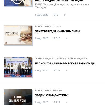
мүфти Наурызбай қажы Тағанұлы
ҚМДБ Төрағасы, Бас мүфти Наурызбай қажы
Тағанұлы
8 мау. 2026
872
0
МАҚАЛАЛАР: ЗЕКЕТ
ЗЕКЕТ БЕРУДІҢ МАҢЫЗДЫЛЫҒЫ
8 мау. 2026
1 310
0
ЖАҢАЛЫҚТАР: AZAN.KZ ЖАҢАЛЫҚТАРЫ
БАС МҮФТИ ҚАРИЛАРҒА ИЖАЗА ТАБЫСТАДЫ
8 мау. 2026
3 633
0
23
МАҚАЛАЛАР: ПӘТУӘ
УӘДЕНІ ОРЫНДАУ ҮКІМІ
8 мау. 2026
1 219
0