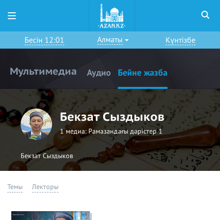
Алматы
Бесін 12:01
Күнтізбе
Мультимедиа
Аудио
Бейне жазба
Бекзат Сыздыков
1 медиа:
Рамазандағы дәрістер 1
Бекзат Сыздыков
Темы
Лекторы