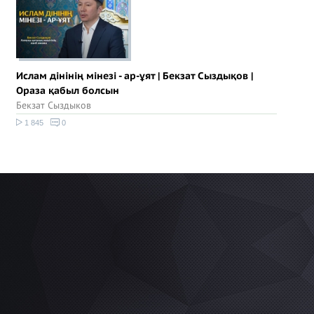
Ислам дінінің мінезі - ар-ұят | Бекзат Сыздықов |
Ораза қабыл болсын
Бекзат Сыздыков
1 845
0