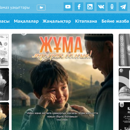
Намаз уақыттары
масы
Мақалалар
Жаңалықтар
Кітапхана
Бейне жазба