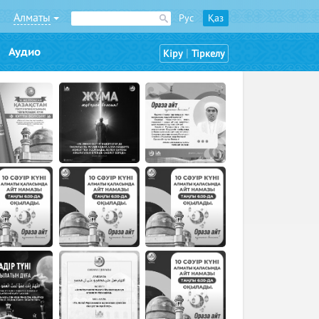
Алматы
Рус
Қаз
Аудио
|
Кіру
Тіркелу