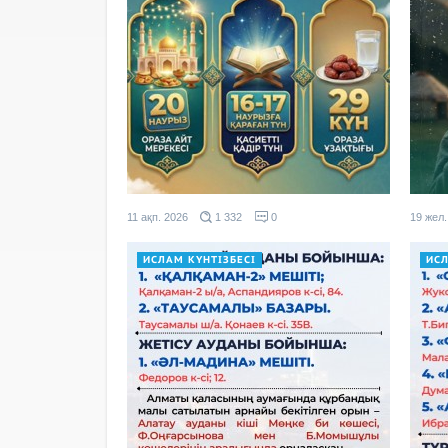
11 ақп. 2026
1 332
0
19 жел.
ИСЛАМ КҮНТІЗБЕСІ
ИСЛ