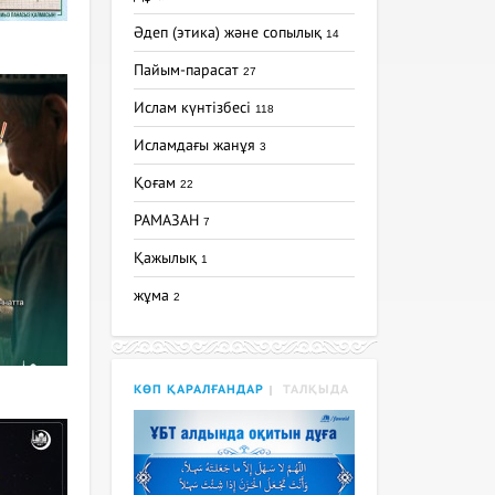
Әдеп (этика) және сопылық
14
Пайым-парасат
27
Ислам күнтізбесі
118
Исламдағы жанұя
3
Қоғам
22
РАМАЗАН
7
Қажылық
1
жұма
2
КӨП ҚАРАЛҒАНДАР
ТАЛҚЫДА