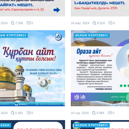
 2024
7 936
0
16 мау. 2024
8 524
0
АМ КҮНТІЗБЕСІ
ИСЛАМ КҮНТІЗБЕСІ
 2024
6 481
0
10 сәу. 2024
5 884
0
МАЗАН
ИСЛАМ КҮНТІЗБЕСІ