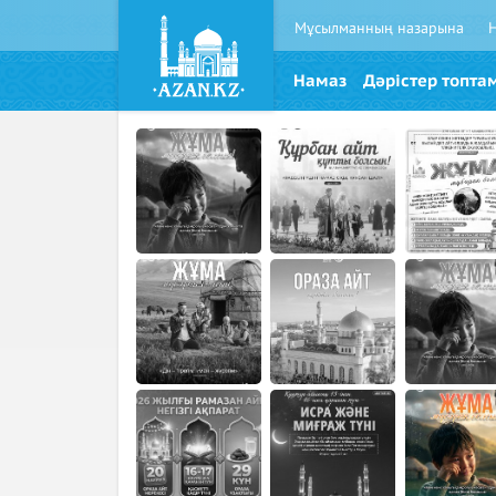
Мұсылманның назарына
Намаз
Дәрістер топта