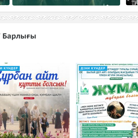
/ Барлығы
НИ КҮНДЕР
ДІНИ КҮНДЕР