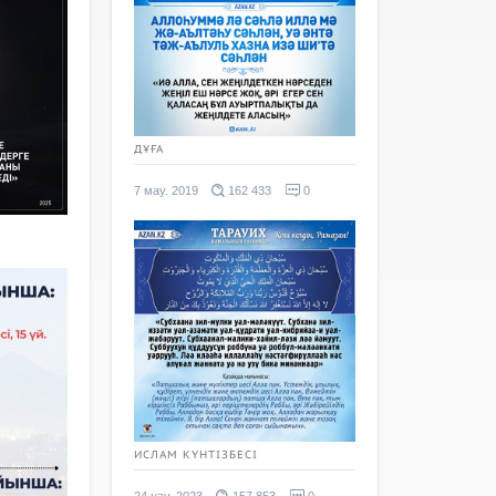
ДҰҒА
7 мау. 2019
162 433
0
ИСЛАМ КҮНТІЗБЕСІ