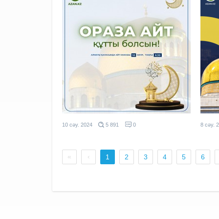
10 сәу. 2024
5 891
0
8 сәу. 
«
‹
1
2
3
4
5
6