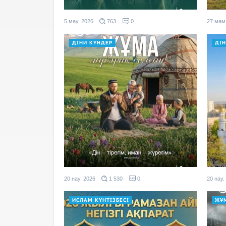
5 мау. 2026
763
0
27 мам
ДІНИ КҮНДЕР
ДІ
20 нау. 2026
1 530
0
20 нау.
ИСЛАМ КҮНТІЗБЕСІ
ЖҰ