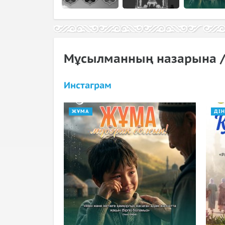
Мұсылманның назарына 
Инстаграм
ЖҰМА
ДІ