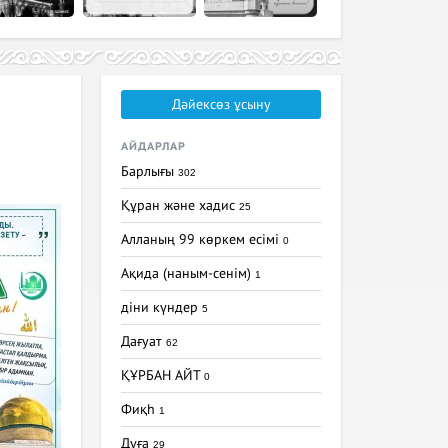
Дәйексөз ұсыну
АЙДАРЛАР
Барлығы
302
Құран және хадис
25
Алланың 99 көркем есімі
0
Ақида (наным-сенім)
1
діни күндер
5
Дағуат
62
ҚҰРБАН АЙТ
0
Фиқһ
1
Дұға
29