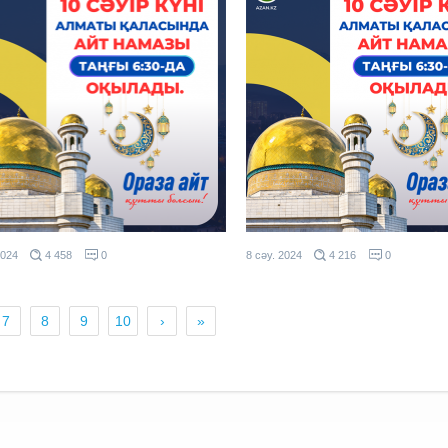
2024
4 458
0
8 сәу. 2024
4 216
0
7
8
9
10
›
»