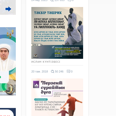
24 нау. 2023
157 853
0
ИСЛАМ КҮНТІЗБЕСІ
20 там. 2018
50 246
0