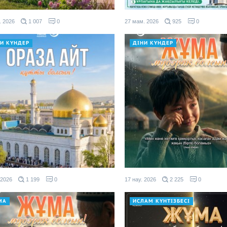
. 2026
1 007
0
27 мам. 2026
925
0
НИ КҮНДЕР
ДІНИ КҮНДЕР
 2026
1 199
0
17 нау. 2026
2 225
0
МА
ИСЛАМ КҮНТІЗБЕСІ