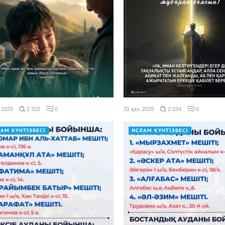
 2025
2 322
0
31 қаз. 2025
2 034
0
АМ КҮНТІЗБЕСІ
ИСЛАМ КҮНТІЗБЕСІ