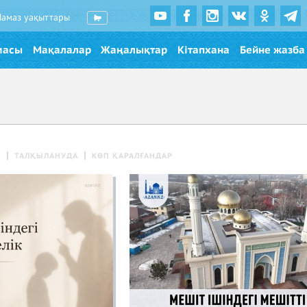
Намаз уақыттары
масы
Мақалалар
Жаңалықтар
Кітапхана
Бейне жазба
Р
ТАЛҚЫЛАНУДА
КӨП ҚАРАЛҒАНДАР