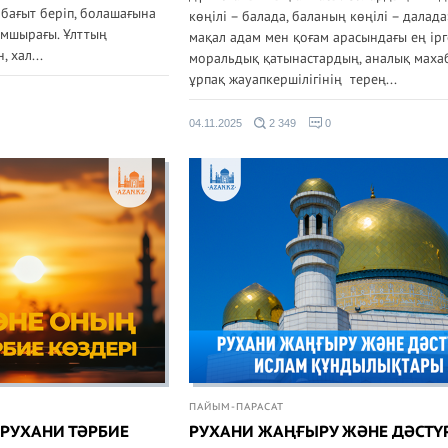
е бағыт беріп, болашағына
көңілі – балада, баланың көңілі – далада
амшырағы. Ұлттың
мақал адам мен қоғам арасындағы ең ірг
 хал...
моральдық қатынастардың, аналық маха
ұрпақ жауапкершілігінің терең...
04.11.2025
2 349
0
ПАЙЫМ-ПАРАСАТ
РУХАНИ ТӘРБИЕ
РУХАНИ ЖАҢҒЫРУ ЖӘНЕ ДӘСТҮ