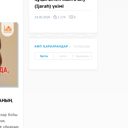
(Ijarah) үкімі
24.06.2026
1 174
0
КӨП ҚАРАЛҒАНДАР
ТАЛҚЫДА
|
|
Бүгін
Апта
Барлығы
ЛАНЫҢ
рлар бойы
тық
де «Ананың