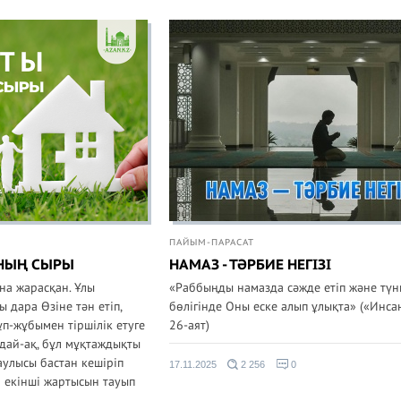
ПАЙЫМ-ПАРАСАТ
НЫҢ СЫРЫ
НАМАЗ - ТӘРБИЕ НЕГІЗІ
на жарасқан. Ұлы
«Раббыңды намазда сәжде етіп және түн
 дара Өзіне тән етіп,
бөлігінде Оны еске алып ұлықта» («Инсан
п-жұбымен тіршілік етуге
26-аят)
ндай-ақ, бұл мұқтаждықты
аулысы бастан кешіріп
17.11.2025
2 256
0
і екінші жартысын тауып