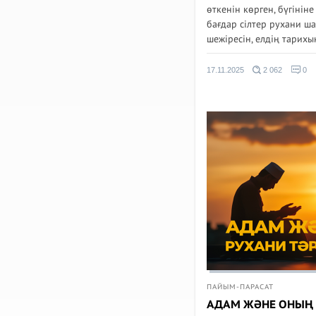
өткенін көрген, бүгінін
бағдар сілтер рухани ш
шежіресін, елдің тарихын,
17.11.2025
2 062
0
ПАЙЫМ-ПАРАСАТ
АДАМ ЖӘНЕ ОНЫҢ 