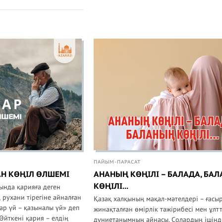
ПАЙЫМ-ПАРАСАТ
АН КӨҢІЛ ӨЛШЕМІ
АНАНЫҢ КӨҢІЛІ – БАЛАДА, БА
КӨҢІЛІ...
ында қарияға деген
ң рухани тірегіне айналған
Қазақ халқының мақал-мәтелдері – ғасы
ар үй – қазыналы үй» деп
жинақталған өмірлік тәжірибесі мен ұлт
Өйткені қария – елдің
дүниетанымның айнасы. Солардың ішін