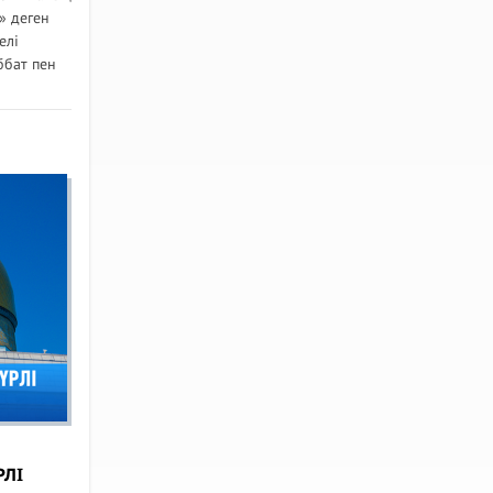
» деген
елі
ббат пен
РЛІ