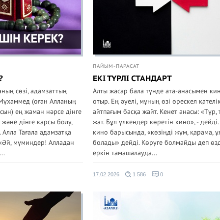
ПАЙЫМ-ПАРАСАТ
?
ЕКІ ТҮРЛІ СТАНДАРТ
аның сөзі, адамзаттың
Алты жасар бала түнде ата-анасымен ки
Мұхаммед (оған Алланың
отыр. Ең әуелі, мұның өзі өрескел қателік
сын) ең жаман нәрсе дінге
айтпағым басқа жайт. Кенет анасы: «Тұр, 
 және дінге қарсы болу,
жат. Бұл үлкендер көретін кино», - дейді
ә. Алла Тағала адамзатқа
кино барысында, «көзіңді жұм, қарама, ұ
«Әй, мүминдер! Алладан
болады» дейді. Көруге болмайды деп өзд
..
еркін тамашалауда...
17.02.2026
1 586
0