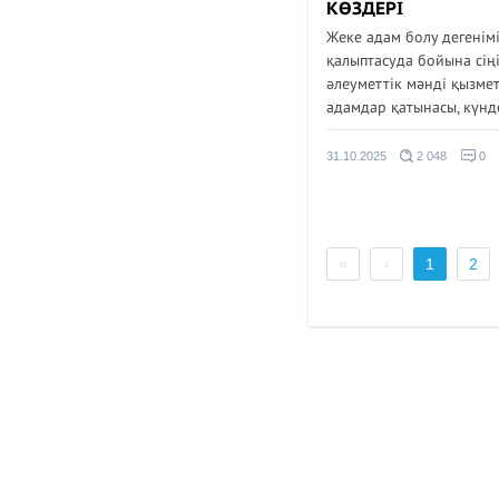
КӨЗДЕРІ
Жеке адам болу дегенімі
қалыптасуда бойына сіңі
әлеуметтік мәнді қызмет
адамдар қатынасы, күндел
31.10.2025
2 048
0
«
‹
1
2