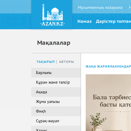
Мұсылманның назарына
Намаз
Дәрістер топта
Мақалалар
ТАҚЫРЫП
АВТОРЫ
ЖАҢА ЖАРИЯЛАНҒАНДА
Барлығы
Құран және тәпсір
Ақида
Жұма уағызы
Фиқһ
Сұрақ-жауап
Хадис