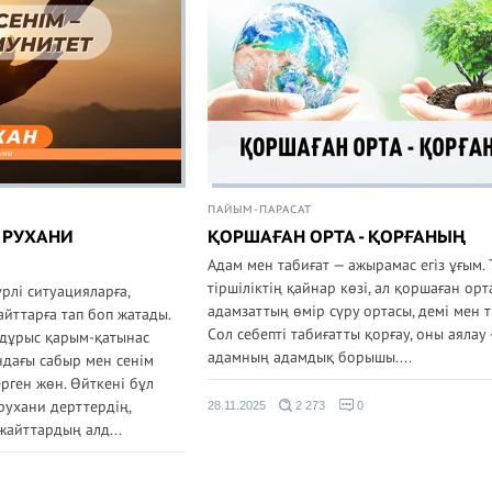
ПАЙЫМ-ПАРАСАТ
- РУХАНИ
ҚОРШАҒАН ОРТА - ҚОРҒАНЫҢ
Адам мен табиғат — ажырамас егіз ұғым. 
тіршіліктің қайнар көзі, ал қоршаған орт
рлі ситуацияларға,
адамзаттың өмір сүру ортасы, демі мен 
йттарға тап боп жатады.
Сол себепті табиғатты қорғау, оны аялау
 дұрыс қарым-қатынас
адамның адамдық борышы....
дағы сабыр мен сенім
ерген жөн. Өйткені бұл
 рухани дерттердің,
28.11.2025
2 273
0
жайттардың алд...