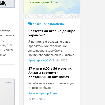
Екінтіге дейін
09:56
ҚАЗІР ТАЛҚЫЛАНУДА
сіпкер:
Является ли игра на домбре
ізгі амалы
харамом?
іп,
Я полностью разделяю ваше
ның бірі
прагматичное стремление
ен мешіті
легализовать домбру в
ікке
контексте современной казахс
Крафтер Кудабай
2 шіл. 2026
27 мая в 6:00 в 56 мечетях
Алматы состоится
праздничный айт-намаз
Уалейкум ассалам! В этом году
такого не было.
Администратор Azankz
27 мам. 2026