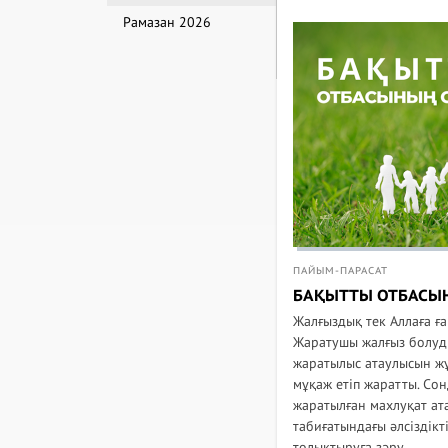
Рамазан 2026
ПАЙЫМ-ПАРАСАТ
БАҚЫТТЫ ОТБАСЫ
Жалғыздық тек Аллаға ға
Жаратушы жалғыз болуды
жаратылыс атаулысын жұ
мұқаж етіп жаратты. Со
жаратылған махлуқат ат
табиғатындағы әлсіздікт
толықтыруға зәру....