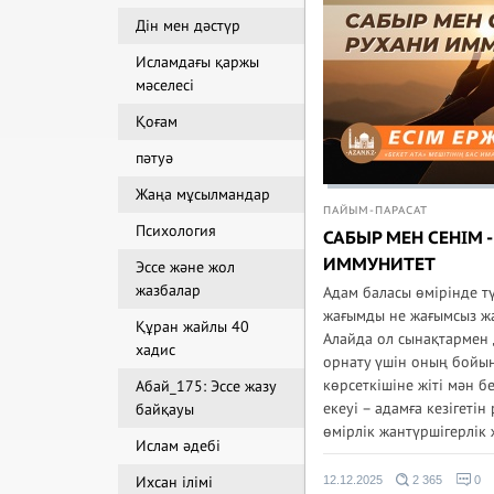
Дін мен дәстүр
Исламдағы қаржы
мәселесі
Қоғам
пәтуә
Жаңа мұсылмандар
ПАЙЫМ-ПАРАСАТ
Психология
САБЫР МЕН СЕНІМ 
ИММУНИТЕТ
Эссе және жол
жазбалар
Адам баласы өмірінде тү
жағымды не жағымсыз жа
Құран жайлы 40
Алайда ол сынақтармен
хадис
орнату үшін оның бойын
көрсеткішіне жіті мән б
Абай_175: Эссе жазу
екеуі – адамға кезігетін
байқауы
өмірлік жантүршігерлік 
Ислам әдебі
Ихсан ілімі
12.12.2025
2 365
0