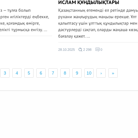
ИСЛАМ ҚҰНДЫЛЫҚТАРЫ
з — тұлға болып
Қазақстанның егеменді ел ретінде даму
рген игіліктерді еңбекке,
рухани жаңғырудың маңызы ерекше. Ұлт
ке, қоғамдық өмірге,
қалыптасу үшін ұлттық құндылықтар мен
ікті тұрмысқа енгізу. ...
дәстүрлерді сақтап, оларды жаңаша көз
бағалау қажет. ...
28.10.2025
2 298
0
3
4
5
6
7
8
9
10
›
»