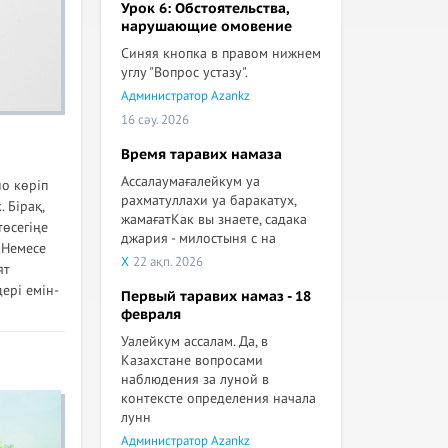
Урок 6: Обстоятельства,
нарушающие омовение
Синяя кнопка в правом нижнем
углу "Вопрос устазу".
Администратор Azankz
16 сәу. 2026
Время таравих намаза
Ассалаумағалейкум уа
но көріп
рахматуллахи уа баракатух,
. Бірақ,
жамағатКак вы знаете, садака
төсегіңе
джария - милостыня с на
. Немесе
X
22 ақп. 2026
ят
ері емін-
Первый таравих намаз - 18
февраля
Уалейкум ассалам. Да, в
Казахстане вопросами
наблюдения за луной в
контексте определения начала
лунн
Администратор Azankz