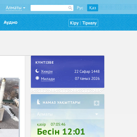
Алматы
Рус
Қаз
Аудио
|
Кіру
Тіркелу
КҮНТІЗБЕ
Хижри
22 Сафар 1448
07 тамыз 2026
Миләди
НАМАЗ УАҚЫТТАРЫ
Алматы
қазір
07:05:48
Бесін 12:01