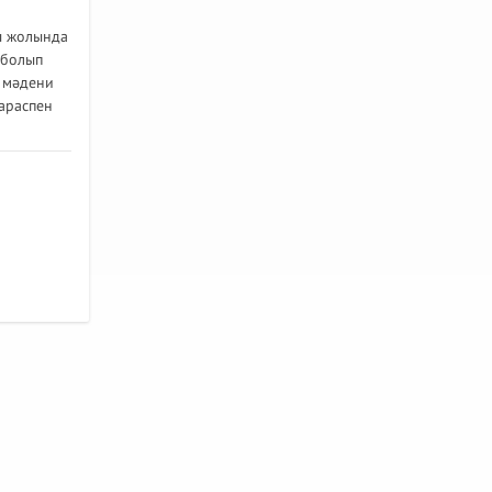
ы жолында
 болып
 мәдени
қараспен