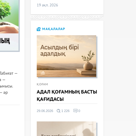
19 ақп. 2026
МАҚАЛАЛАР
Табиғат —
а —
ҚОҒАМ
тынысы.
АДАЛ ҚОҒАМНЫҢ БАСТЫ
 — әр
ҚАҒИДАСЫ
29.06.2026
1 226
0