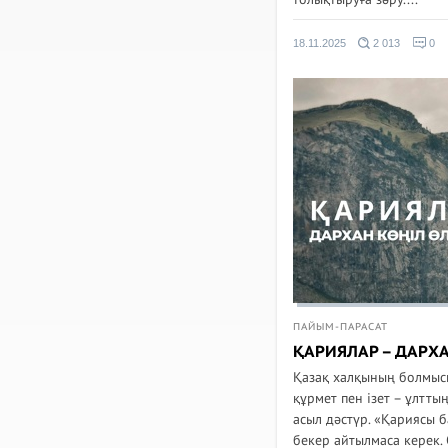
18.11.2025
2 013
0
ПАЙЫМ-ПАРАСАТ
ҚАРИЯЛАР – ДАРХ
Қазақ халқының болмыс
құрмет пен ізет – ұлтты
асыл дәстүр. «Қариясы б
бекер айтылмаса керек. 