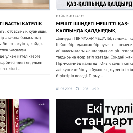
ПАЙЫМ-ПАРАСАТ
ГІ БАСТЫ ҚАТЕЛІК
МЕШІТ ІШІНДЕГІ МЕШІТТІ ҚАЗ-
ҚАЛПЫНДА ҚАЛДЫРДЫҚ
аты, отбасының қуанышы,
ір ата-ана баласының
Ділмұрат ПІРМҰХАММЕДҰЛЫ, танымал кә
ды болып өсуін қалайды.
Кейде бір адамның бір ауыз сөзі немесе 
тпен жасалған
айналасындағы жандардың өмірін өзгерт
де үлкен қателіктерге
тағдырына әсер етіп жатады. Сондай жан
 тәрбиесіндегі ең үлкен
Пірмұхаммед қажы еді. Оның салып кетк
еткілікті ...
әлі күнге дейін үш буынның жүрегін ізгіл
біріктіріп келеді. Пірмұ...
01.06.2026
1 295
0