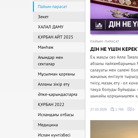
Пайым-парасат
Зекет
ХАЛАЛ ДАМУ
ҚҰРБАН АЙТ 2025
ПАЙЫМ-ПАРАСАТ
Мәнһәж
ДІН НЕ ҮШІН КЕРЕК
Ең жақсы сөз Алла Тағал
Ағымдар мен
абзалы пайғамбарымыз 
секталар
салауаты мен сәлемі бол
Мұсылман қорғаны
жаңалық енгізуге тырысу
тиісу, мазақ ету - ол күн
Алланы зікір ету
тақуа болуды бұйырды. 
Әпке-қарындастарға
шынайы қорқынышпен қ.
ҚҰРБАН 2022
27.03.2026
1 766
0
Исламдағы отбасы
Медицина
Ислам күнтізбесі