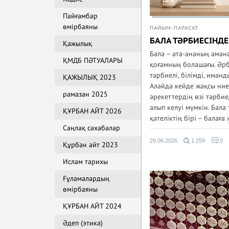
Пайғамбар
өмірбаяны
ПАЙЫМ-ПАРАСАТ
БАЛА ТӘРБИЕСІНДЕ
Қажылық
Бала – ата-ананың аман
ҚМДБ ПӘТУАЛАРЫ
қоғамның болашағы. Әрб
тәрбиелі, білімді, иман
ҚАЖЫЛЫҚ 2023
Алайда кейде жақсы ние
рамазан 2025
әрекеттердің өзі тәрбие
алып келуі мүмкін. Бала
ҚҰРБАН АЙТ 2026
қателіктің бірі – балаға ж
Саңлақ сахабалар
29.06.2026
1 259
0
Құрбан айт 2023
Ислам тарихы
Ғұламалардың
өмірбаяны
ҚҰРБАН АЙТ 2024
Әдеп (этика)