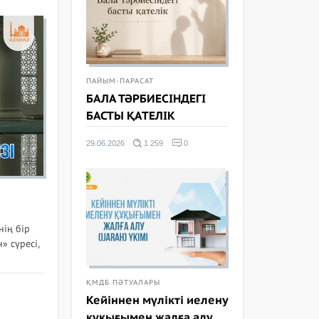
ПАЙЫМ-ПАРАСАТ
БАЛА ТӘРБИЕСІНДЕГІ
БАСТЫ ҚАТЕЛІК
29.06.2026
1 259
0
нің бір
» сүресі,
ҚМДБ ПӘТУАЛАРЫ
Кейіннен мүлікті иелену
құқығымен жалға алу