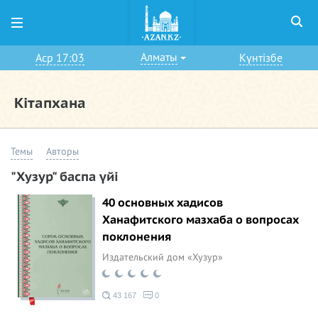
Алматы
Аср 17:03
Күнтізбе
Кітапхана
Темы
Авторы
"Хузур" баспа үйі
40 основных хадисов
Ханафитского мазхаба о вопросах
поклонения
Издательский дом «Хузур»
43 167
0