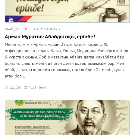
АБАЙ_175: ЭССЕ ЖАЗУ БАЙҚАУЫ
Арман Мұратов: Абайды оқы, ерінбе!
Менің есімім – Арман, жасым 22-де. Қазіргі кезде С. Ж.
Асфендияров атындағы Қазақ Ұлттық Медицина Университетінде
6-курста оқимын. Әрбір қазақтың Абайға деген махаббаты бар
болғаны сияқты менің де оған деген ыстық ықыласым бар. Мен
Абайды жақсы көргенім соншалық, тіпті кейде «Ол менің туған
атам бол...
07.12.2020
7 133
0