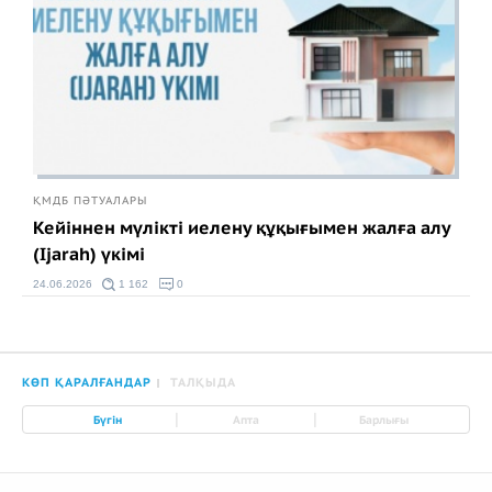
ҚМДБ ПӘТУАЛАРЫ
Кейіннен мүлікті иелену құқығымен жалға алу
(Ijarah) үкімі
24.06.2026
1 162
0
КӨП ҚАРАЛҒАНДАР
ТАЛҚЫДА
|
|
Бүгін
Апта
Барлығы