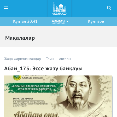
Алматы
Құптан 20:41
Күнтізбе
Мақалалар
Жаңа жарияланғандар
Темы
Авторы
Абай_175: Эссе жазу байқауы