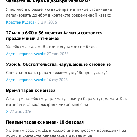
Является ли игра на домбре харамом?
Я полностью разделяю ваше прагматичное стремление
легализовать домбру в контексте современной казахс
Крафтер Кудабай
2 шіл. 2026
27 мая в 6:00 в 56 мечетях Алматы состоится
праздничный айт-намаз
Уалейкум ассалам! В этом году такого не было.
Администратор Azankz
27 мам. 2026
Урок 6: Обстоятельства, нарушающие омовение
Синяя кнопка в правом нижнем углу "Вопрос устазу".
Администратор Azankz
16 сәу. 2026
Время таравих намаза
Ассалаумағалейкум уа рахматуллахи уа баракатух, жамағатКак
вы знаете, садака джария - милостыня с на
X
22 ақп. 2026
Первый таравих намаз - 18 февраля
Уалейкум ассалам. Да, в Казахстане вопросами наблюдения за
луной в контексте определения начала лунн