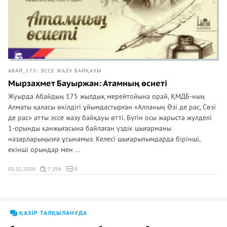
АБАЙ_175: ЭССЕ ЖАЗУ БАЙҚАУЫ
Мырзахмет Бауыржан: Атамның өсиеті
Жуырда Абайдың 175 жылдық мерейтойына орай, ҚМДБ-ның
Алматы қаласы өкілдігі ұйымдастырған «Алланың Өзі де рас, Сөзі
де рас» атты эссе жазу байқауы өтті. Бүгін осы жарыста жүлделі
1-орынды қанжығасына байлаған үздік шығарманы
назарларыңызға ұсынамыз. Келесі шығарылымдарда бірінші,
екінші орындар мен ...
03.12.2020
7 254
0
ҚАЗІР ТАЛҚЫЛАНУДА