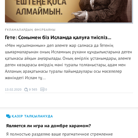
ҒҰЛАМАЛАРДЫҢ ӨМІРБАЯНЫ
Гете: Сонымен біз Исламда қалуға тиіспіз...
«Мен мұсылманмын» деп әлемге жар салмаса да Гетенің
шығармаларынан оның Исламның рухани құндылықтарына деген
қатынасы айқын аңғарылады. Оның өмірлік ұстанымдары, әлемге
деген көзқарасы өмірдің мәні туралы толғаныстары, адам мен
Алланың арақатынасы туралы пайымдаулары осы мәселелер
жөніндегі Ислам тұ...
13.02.2020
9 565
0
ҚАЗІР ТАЛҚЫЛАНУДА
Является ли игра на домбре харамом?
Я полностью разделяю ваше прагматичное стремление