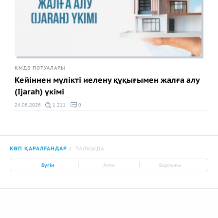
ҚМДБ ПӘТУАЛАРЫ
Кейіннен мүлікті иелену құқығымен жалға алу
(Ijarah) үкімі
24.06.2026
1 211
0
КӨП ҚАРАЛҒАНДАР
ТАЛҚЫДА
|
|
Бүгін
Апта
Барлығы