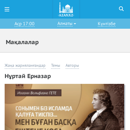
Алматы
Аср 17:00
Күнтізбе
Мақалалар
Жаңа жарияланғандар
Темы
Авторы
Нұртай Ерназар