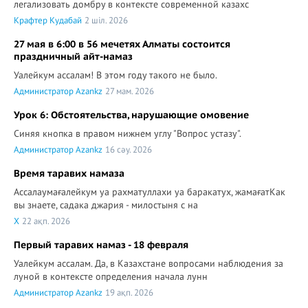
легализовать домбру в контексте современной казахс
Крафтер Кудабай
2 шіл. 2026
27 мая в 6:00 в 56 мечетях Алматы состоится
праздничный айт-намаз
Уалейкум ассалам! В этом году такого не было.
Администратор Azankz
27 мам. 2026
Урок 6: Обстоятельства, нарушающие омовение
Синяя кнопка в правом нижнем углу "Вопрос устазу".
Администратор Azankz
16 сәу. 2026
Время таравих намаза
Ассалаумағалейкум уа рахматуллахи уа баракатух, жамағатКак
вы знаете, садака джария - милостыня с на
X
22 ақп. 2026
Первый таравих намаз - 18 февраля
Уалейкум ассалам. Да, в Казахстане вопросами наблюдения за
луной в контексте определения начала лунн
Администратор Azankz
19 ақп. 2026