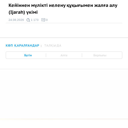
Кейіннен мүлікті иелену құқығымен жалға алу
(Ijarah) үкімі
24.06.2026
1 173
0
КӨП ҚАРАЛҒАНДАР
ТАЛҚЫДА
|
|
Бүгін
Апта
Барлығы
© 2026 Azan.kz