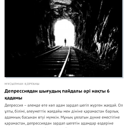
МҰСЫЛМАН ҚОРҒАНЫ
Депрессиядан шығудың пайдалы әрі нақты 6
қадамы
Депрессия – әлемде өте көп адам зардап шегіп жүрген жағдай. Ол
ұлты, білімі, әлеуметтік жағдайы мен дініне қарамастан барлық
адамның басынан өтуі мүмкін. Мұның ұялатын дүние еместігіне
қарамастан, депрессиядан зардап шегетін адамдар өздеріне