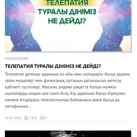
ПСИХОЛОГИЯ
ТЕЛЕПАТИЯ ТУРАЛЫ ДІНІМІЗ НЕ ДЕЙДІ?
Телепатия дегенде адамның өз ойы мен сезімдерін басқа адамға
сезім мүшелері мен физикалық ортаның қатысынсыз жеткізу
қабілеті түсініледі. Мысалы, алдағы уақытта болуы мүмкін
оқиғаларды алдын-ала сезіп-білу, бір адамның басқа біреумен
немесе егіздердің телепатикалық байланысы және басқа да
метафизика...
14.02.2022
2 828
0