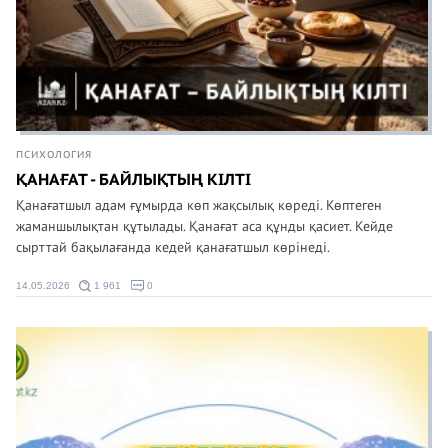
ПСИХОЛОГИЯ
ҚАНАҒАТ - БАЙЛЫҚТЫҢ КІЛТІ
Қанағатшыл адам ғұмырда көп жақсылық көреді. Көптеген
жаманшылықтан құтылады. Қанағат аса құнды қасиет. Кейде
сырттай бақылағанда кедей қанағатшыл көрінеді.
14.05.2026
1 961
0