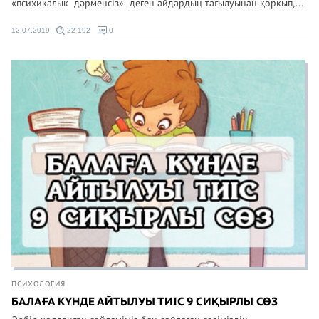
«психикалық дәрменсіз» деген айдардың тағылуынан қорқып,...
12.07.2019
22 192
0
ПСИХОЛОГИЯ
БАЛАҒА КҮНДЕ АЙТЫЛУЫ ТИІС 9 СИҚЫРЛЫ СӨЗ