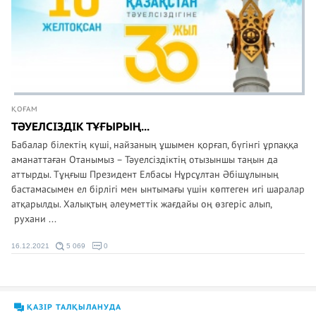
ҚОҒАМ
ТӘУЕЛСІЗДІК ТҰҒЫРЫҢ...
Бабалар білектің күші, найзаның ұшымен қорғап, бүгінгі ұрпаққа
аманаттаған Отанымыз – Тәуелсіздіктің отызыншы таңын да
аттырды. Тұңғыш Президент Елбасы Нұрсұлтан Әбішұлының
бастамасымен ел бірлігі мен ынтымағы үшін көптеген игі шаралар
атқарылды. Халықтың әлеуметтік жағдайы оң өзгеріс алып,
рухани ...
16.12.2021
5 069
0
ҚАЗІР ТАЛҚЫЛАНУДА