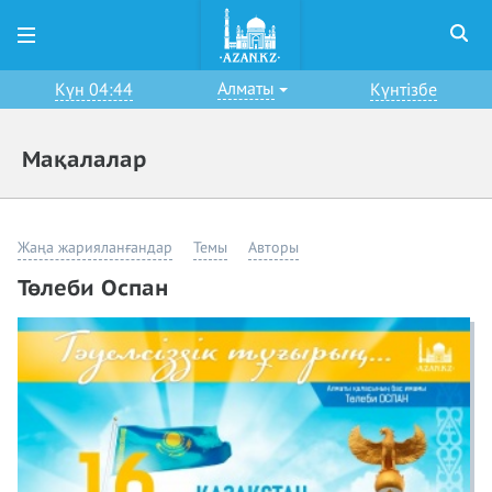
Алматы
Күн 04:44
Күнтізбе
Мақалалар
Жаңа жарияланғандар
Темы
Авторы
Төлеби Оспан