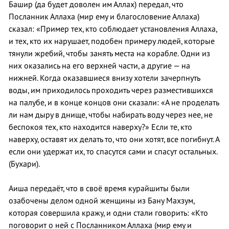
Башир (да будет доволен им Аллах) передал, что
Посланник Аллаха (мир ему и благословение Аллаха)
сказал: «Пример тех, кто соблюдает установления Аллаха,
и тех, кто их нарушает, подобен примеру людей, которые
тянули жребий, чтобы занять места на корабле. Одни из
них оказались на его верхней части, а другие — на
нижней. Когда оказавшиеся внизу хотели зачерпнуть
воды, им приходилось проходить через разместившихся
на палубе, и в конце концов они сказали: «А не проделать
ли нам дыру в днище, чтобы набирать воду через нее, не
беспокоя тех, кто находится наверху?» Если те, кто
наверху, оставят их делать то, что они хотят, все погибнут. А
если они удержат их, то спасутся сами и спасут остальных.
(Бухари).
Аиша передаёт, что в своё время курайшиты были
озабочены делом одной женщины из Бану Махзум,
которая совершила кражу, и одни стали говорить: «Кто
поговорит о ней с Посланником Аллаха (мир ему и