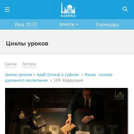
Алматы
Иша 20:37
Календарь
Циклы уроков
Циклы
Авторы
Циклы уроков
Адаб (этика) и суфизм
Ихсан - основа
духовного воспитания
109. Коррупция