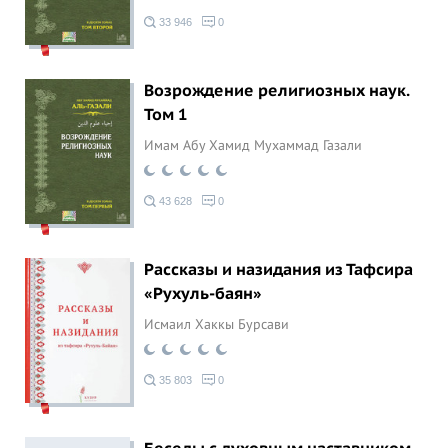
33 946
0
Возрождение религиозных наук.
Том 1
Имам Абу Хамид Мухаммад Газали
43 628
0
Рассказы и назидания из Тафсира
«Рухуль-баян»
Исмаил Хаккы Бурсави
35 803
0