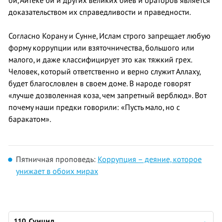
би, Айтеке би и других великих биев и ораторов является
доказательством их справедливости и праведности.
Согласно Корану и Сунне, Ислам строго запрещает любую
форму коррупции или взяточничества, большого или
малого, и даже классифицирует это как тяжкий грех.
Человек, который ответственно и верно служит Аллаху,
будет благословлен в своем доме. В народе говорят
«лучше дозволенная коза, чем запретный верблюд». Вот
почему наши предки говорили: «Пусть мало, но с
баракатом».
Пятничная проповедь:
Коррупция – деяние, которое
унижает в обоих мирах
110. Суицид