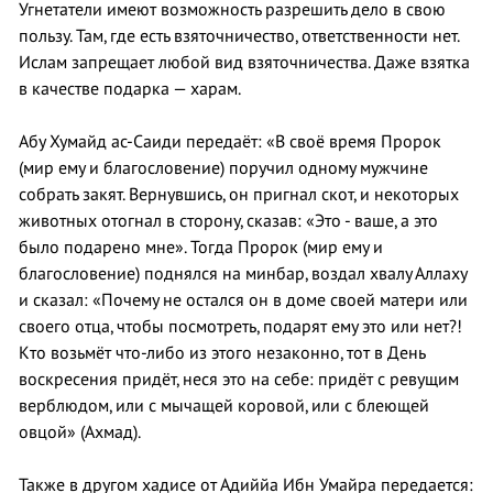
Угнетатели имеют возможность разрешить дело в свою
пользу. Там, где есть взяточничество, ответственности нет.
Ислам запрещает любой вид взяточничества. Даже взятка
в качестве подарка — харам.
Абу Хумайд ас-Саиди передаёт: «В своё время Пророк
(мир ему и благословение) поручил одному мужчине
собрать закят. Вернувшись, он пригнал скот, и некоторых
животных отогнал в сторону, сказав: «Это - ваше, а это
было подарено мне». Тогда Пророк (мир ему и
благословение) поднялся на минбар, воздал хвалу Аллаху
и сказал: «Почему не остался он в доме своей матери или
своего отца, чтобы посмотреть, подарят ему это или нет?!
Кто возьмёт что-либо из этого незаконно, тот в День
воскресения придёт, неся это на себе: придёт с ревущим
верблюдом, или с мычащей коровой, или с блеющей
овцой» (Ахмад).
Также в другом хадисе от Адиййа Ибн Умайра передается: