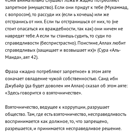
«Они внимательно слушают ложь и жадно потребляют
запретное (имущество). Если они придут к тебе (Мухаммад,
с вопросом), то рассуди их (если ь хочешь) или же
отстранись от них. Если ты отстранишься от них, то (не
стоит опасаться их враждебности, так как) они ничем не
навредят тебе. А если ты станешь судить, то суди по
справедливости (беспристрастно). Поистине, Аллах любит
справедливых (защищает и возвышает их)» (Сура «Аль-
Маида», аят 42).
Фраза «жадно потребляют запретное» в этом аяте
означает овладение чужой собственностью. Саид ибн
Джубайр (да будет доволен им Аллах) сказал об этом аяте:
«Здесь говорится о взяточничестве».
Взяточничество, ведущее к коррупции, разрушает
общество. Там, где есть взяточничество, несправедливость
воспринимается как должное, то, что запрещено,
разрешается, и принимается несправедливое решение.