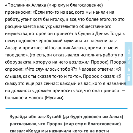
«Посланник Аллаха (мир ему и благословение)
произносил: «Если кто-то из вас, кого мы наняли на
работу, утаит хотя бы иголку, и все, что более этого, то это
расценивается как укрывательство общественного
имущества, которое он принесет в Судный День». Тогда к
нему подошел чернокожий мужчина из племени аль-
Ансар и произнес: «Посланник Аллаха, прими от меня
в
твое дело». (то есть, он отказывался исполнять работу по
сбору закята, которую на него возложил Пророк). Пророк
спросил: «Что случилось с тобой?» Человек ответил: «Я
слышал, как ты сказал то-то и то-то». Пророк сказал: «Я
С
п
и
с
о
к
у
р
о
к
о
скажу это еще раз сейчас: каждый из вас, кого я назначил
на должность, должен приносить все, что она приносит —
большое и малое» (Муслим).
Зурайда ибн аль-Хусайб (да будет доволен им Аллах)
рассказывал, что Пророк (мир ему и благословение)
сказал: «Когда мы назначили кого-то на пост и