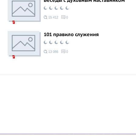
Беседы с духовным наставником
15 412
0
101 правило служения
13 086
0