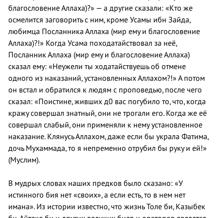
благословение Аллаха)?» — а другие сказали: «Кто же
осмелится заговорить с ним, кроме Усамы ибн Зайда,
любимца Посланника Аллаха (мир ему и благословение
Аллаха)?!» Когда Усама походатайствовал за неё,
Посланник Аллаха (мир ему и благословение Аллаха)
сказал ему: «Неужели ты ходатайствуешь об отмене
одного из наказаний, установленных Аллахом?!» А потом
он встал и обратился к людям с проповедью, после чего
сказал: «Поистине, живших д0 вас погубило то, что, когда
кражу совершал знатный, они не трогали его. Когда же её
совершал слабый, они применяли к нему установленное
наказание. Клянусь Аллахом, даже если бы украла Фатима,
дочь Мухаммада, то я непременно отрубил бы руку и ей!»
(Муслим).
В мудрых словах наших предков было сказано: «У
истинного бия нет «своих», а если есть, то в нем нет
имана». Из истории известно, что жизнь Толе би, Казыбек