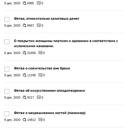
6 дек. 2020
6985
0
Фетва, относительно залоговых денег
6 дек. 2020
6667
0
О покрытии женщины платком и одевании в соответствии с
исламскими канонами.
6 дек. 2020
21656
0
Фетва о сожительстве вне брака
6 дек. 2020
11248
0
Фетва об искусственном оплодотворении
6 дек. 2020
9217
0
Фетва о накрашивании ногтей (маникюр)
6 дек. 2020
14812
0