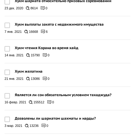
Хукм шариата относительно призовых соревнований
23 дек. 2020
8614
0
Хукм выплаты закята с недвижимого имущества
7 янв. 2021
16668
6
Хукм чтения Корана во время хайд
14 янв. 2021
15790
0
Хукм желатина
21 янв. 2021
13086
0
Является ли сон обязательным условием тахаджуда?
16 февр. 2021
155512
0
Дозволены ли шариатом шахматы и нарды?
3 мар. 2021
13236
0