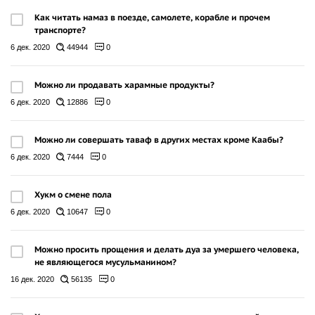
Как читать намаз в поезде, самолете, корабле и прочем
транспорте?
6 дек. 2020
44944
0
Можно ли продавать харамные продукты?
6 дек. 2020
12886
0
Можно ли совершать таваф в других местах кроме Каабы?
6 дек. 2020
7444
0
Хукм о смене пола
6 дек. 2020
10647
0
Можно просить прощения и делать дуа за умершего человека,
не являющегося мусульманином?
16 дек. 2020
56135
0