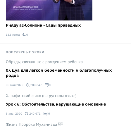
Рияду ас-Солихин - Сады праведных
132 урока
0
ПОПУЛЯРНЫЕ УРОКИ
Обряды, связанные с рождением ребенка
07. Дуа для легкой беременности и благополучных
родов
30 мая 2022
283 347
0
Ханафитский фикх (на русском языке)
Урок 6: Обстоятельства, нарушающие омовение
8 апр. 2020
240 671
6
Жизнь Пророка Мухаммада ﷺ