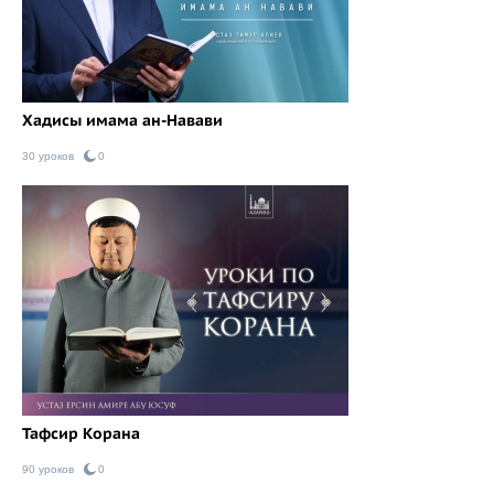
Хадисы имама ан-Навави
30 уроков
0
Тафсир Корана
90 уроков
0