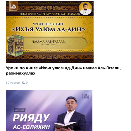
Уроки по книге «Ихъя улюм ад-Дин» имама Аль-Газали,
рахимахуллах
89 уроков
0