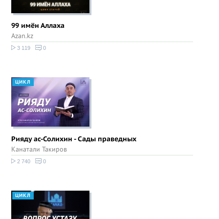
99 имён Аллаха
Azan.kz
3 119
0
ЦИКЛ
Рияду ас-Солихин - Сады праведных
Канатали Такиров
2 740
0
ЦИКЛ