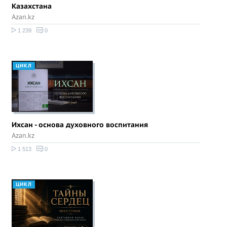
Казахстана
Azan.kz
1 239
0
ЦИКЛ
Ихсан - основа духовного воспитания
Azan.kz
1 513
0
ЦИКЛ