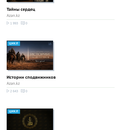
Тайны сердец
Azan.kz
1 993
0
ЦИКЛ
Истории сподвижников
Azan.kz
2 643
0
ЦИКЛ