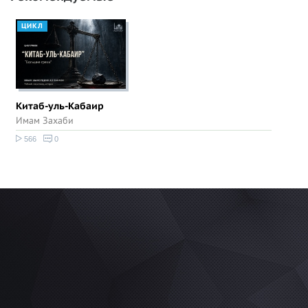
ЦИКЛ
Китаб-уль-Кабаир
Имам Захаби
566
0