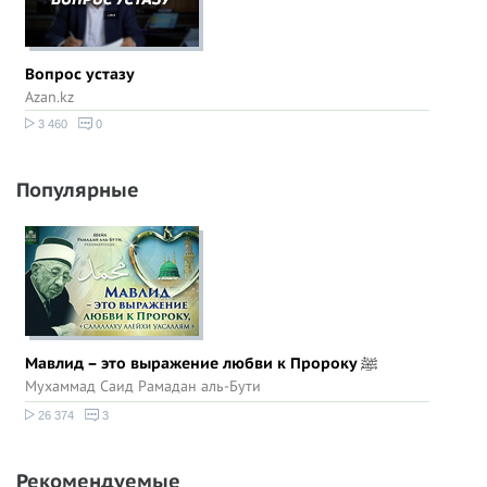
Вопрос устазу
Azan.kz
3 460
0
Популярные
Мавлид – это выражение любви к Пророку ﷺ
Мухаммад Саид Рамадан аль-Бути
26 374
3
Рекомендуемые