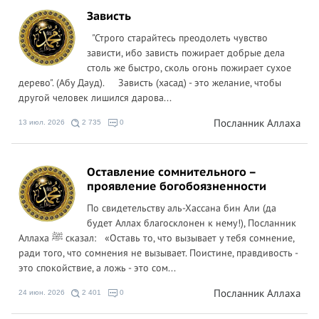
Зависть
"Строго старайтесь преодолеть чувство
зависти, ибо зависть пожирает добрые дела
столь же быстро, сколь огонь пожирает сухое
дерево". (Абу Дауд). Зависть (хасад) - это желание, чтобы
другой человек лишился дарова...
Посланник Аллаха
13 июл. 2026
2 735
0
Оставление сомнительного –
проявление богобоязненности
По свидетельству аль-Хассана бин Али (да
будет Аллах благосклонен к нему!), Посланник
Аллаха ﷺ сказал: «Оставь то, что вызывает у тебя сомнение,
ради того, что сомнения не вызывает. Поистине, правдивость -
это спокойствие, а ложь - это сом...
Посланник Аллаха
24 июн. 2026
2 401
0