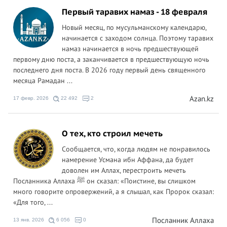
Первый таравих намаз - 18 февраля
Новый месяц, по мусульманскому календарю,
начинается с заходом солнца. Поэтому таравих
намаз начинается в ночь предшествующей
первому дню поста, а заканчивается в предшествующую ночь
последнего дня поста. В 2026 году первый день священного
месяца Рамадан ...
Azan.kz
17 февр. 2026
22 492
2
О тех, кто строил мечеть
Сообщается, что, когда людям не понравилось
намерение Усмана ибн Аффана, да будет
доволен им Аллах, перестроить мечеть
Посланника Аллаха ﷺ он сказал: «Поистине, вы слишком
много говорите опровержений, а я слышал, как Пророк сказал:
«Для того, ...
Посланник Аллаха
13 янв. 2026
6 056
0