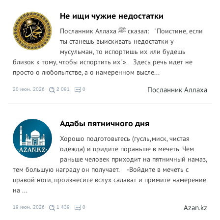
Не ищи чужие недостатки
Посланник Аллаха ﷺ сказал: "Поистине, если
ты станешь выискивать недостатки у
мусульман, то испортишь их или будешь
близок к тому, чтобы испортить их"». Здесь речь идет не
просто о любопытстве, а о намеренном высле...
Посланник Аллаха
20 июн. 2026
2 091
0
Адабы пятничного дня
Хорошо подготовьтесь (гусль,миск, чистая
одежда) и придите пораньше в мечеть. Чем
раньше человек приходит на пятничный намаз,
тем большую награду он получает. -Войдите в мечеть с
правой ноги, произнесите вслух салават и примите намерение
на ...
Azan.kz
19 июн. 2026
1 439
0