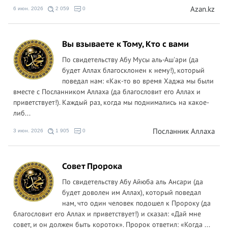
Azan.kz
6 июн. 2026
2 059
0
Вы взываете к Тому, Кто с вами
По свидетельству Абу Мусы аль-Аш'ари (да
будет Аллах благосклонен к нему!), который
поведал нам: «Как-то во время Хаджа мы были
вместе с Посланником Аллаха (да благословит его Аллах и
приветствует!). Каждый раз, когда мы поднимались на какое-
либ...
Посланник Аллаха
3 июн. 2026
1 905
0
Совет Пророка
По свидетельству Абу Айюба аль Ансари (да
будет доволен им Аллах), который поведал
нам, что один человек подошел к Пророку (да
благословит его Аллах и приветствует!) и сказал: «Дай мне
совет, и он должен быть короток». Пророк ответил: «Когда ...