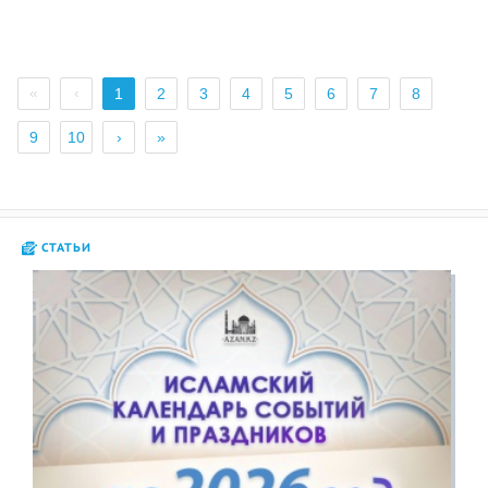
«
‹
1
2
3
4
5
6
7
8
9
10
›
»
СТАТЬИ