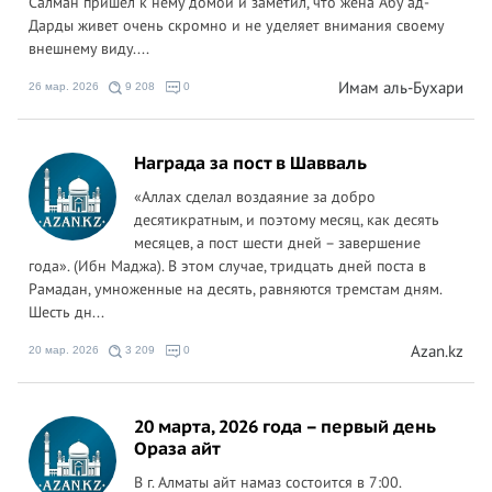
Салман пришел к нему домой и заметил, что жена Абу ад-
Дарды живет очень скромно и не уделяет внимания своему
внешнему виду....
Имам аль-Бухари
26 мар. 2026
9 208
0
Награда за пост в Шавваль
«Аллах сделал воздаяние за добро
десятикратным, и поэтому месяц, как десять
месяцев, а пост шести дней – завершение
года». (Ибн Маджа). В этом случае, тридцать дней поста в
Рамадан, умноженные на десять, равняются тремстам дням.
Шесть дн...
Azan.kz
20 мар. 2026
3 209
0
20 марта, 2026 года – первый день
Ораза айт
В г. Алматы айт намаз состоится в 7:00.