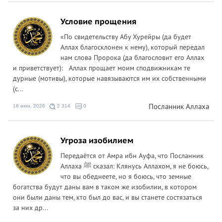
Условие прощения
«По свидетельству Абу Хурейры (да будет
Аллах благосклонен к нему), который передал
нам слова Пророка (да благословит его Аллах
и приветствует): Аллах прощает моим сподвижникам те
дурные (мотивы), которые навязываются им их собственными
(с...
Посланник Аллаха
16 июн. 2026
2 314
0
Угроза изобилием
Передаётся от Амра ибн Ауфа, что Посланник
Аллаха ﷺ сказал: Клянусь Аллахом, я не боюсь,
что вы обеднеете, но я боюсь, что земные
богатства будут даны вам в таком же изобилии, в котором
они были даны тем, кто был до вас, и вы станете состязаться
за них др...