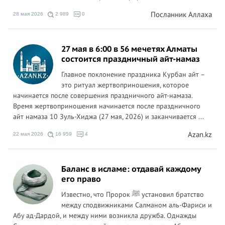
Посланник Аллаха
28 мая 2026
2 989
0
27 мая в 6:00 в 56 мечетях Алматы
состоится праздничный айт-намаз
Главное поклонение праздника Курбан айт –
это ритуал жертвоприношения, которое
начинается после совершения праздничного айт-намаза.
Время жертвоприношения начинается после праздничного
айт намаза 10 Зуль-Хиджа (27 мая, 2026) и заканчивается ...
Azan.kz
22 мая 2026
16 959
4
Баланс в исламе: отдавай каждому
его право
Известно, что Пророк ﷺ установил братство
между сподвижниками Салманом аль-Фариси и
Абу ад-Дардой, и между ними возникла дружба. Однажды