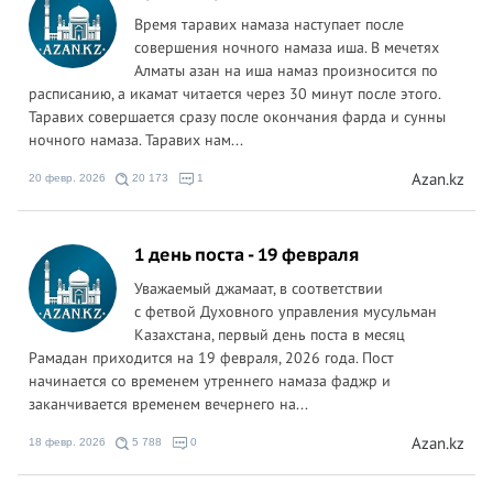
Время таравих намаза наступает после
совершения ночного намаза иша. В мечетях
Алматы азан на иша намаз произносится по
расписанию, а икамат читается через 30 минут после этого.
Таравих совершается сразу после окончания фарда и сунны
ночного намаза. Таравих нам...
Azan.kz
20 февр. 2026
20 173
1
1 день поста - 19 февраля
Уважаемый джамаат, в соответствии
с фетвой Духовного управления мусульман
Казахстана, первый день поста в месяц
Рамадан приходится на 19 февраля, 2026 года. Пост
начинается со временем утреннего намаза фаджр и
заканчивается временем вечернего на...
Azan.kz
18 февр. 2026
5 788
0