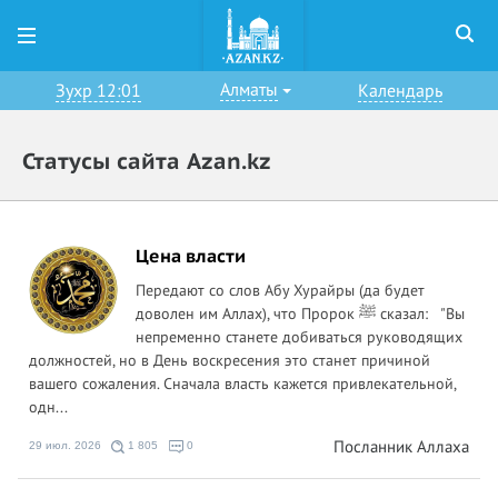
Алматы
Зухр 12:01
Календарь
Статусы сайта Azan.kz
Цена власти
Передают со слов Абу Хурайры (да будет
доволен им Аллах), что Пророк ﷺ сказал: "Вы
непременно станете добиваться руководящих
должностей, но в День воскресения это станет причиной
вашего сожаления. Сначала власть кажется привлекательной,
одн...
Посланник Аллаха
29 июл. 2026
1 805
0