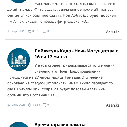
Напоминаем, что фитр садака выплачивается
до айт намаза. Фитр садака, выплаченное после айт намаза
считается как обычное садака. Ибн Аббас (да будет доволен
им Аллах) сказал по поводу фитр садака: «О...
Azan.kz
17 мар. 2026
3 971
0
Лейлятуль Кадр - Ночь Могущества с
16 на 17 марта
У нас в стране придерживаются того мнения
ученных, что Ночь Предопределения
приходится на 27 число месяца Рамадан. Это мнение
основано на следующих хадисах: Имам Ахмад передаёт со
слов Абдуллы ибн 'Умара, да будет доволен Аллах ими
обоими, что Посланник Ал...
Azan.kz
12 мар. 2026
4 163
0
Время таравих намаза