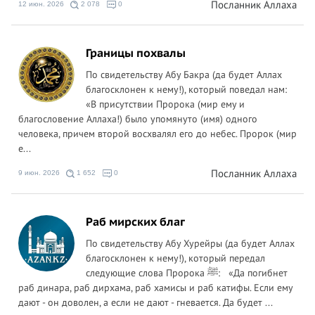
Посланник Аллаха
12 июн. 2026
2 078
0
Границы похвалы
По свидетельству Абу Бакра (да будет Аллах
благосклонен к нему!), который поведал нам:
«В присутствии Пророка (мир ему и
благословение Аллаха!) было упомянуто (имя) одного
человека, причем второй восхвалял его до небес. Пророк (мир
е...
Посланник Аллаха
9 июн. 2026
1 652
0
Раб мирских благ
По свидетельству Абу Хурейры (да будет Аллах
благосклонен к нему!), который передал
следующие слова Пророка ﷺ: «Да погибнет
раб динара, раб дирхама, раб хамисы и раб катифы. Если ему
дают - он доволен, а если не дают - гневается. Да будет ...