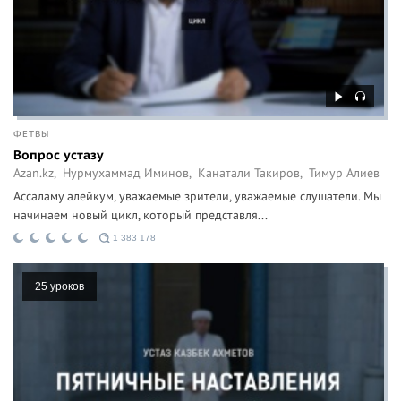
ФЕТВЫ
Вопрос устазу
Azan.kz,
Нурмухаммад Иминов,
Канатали Такиров,
Тимур Алиев
Ассаламу алейкум, уважаемые зрители, уважаемые слушатели. Мы
начинаем новый цикл, который представля...
1 383 178
25 уроков