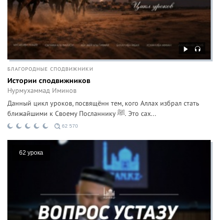
БЛАГОРОДНЫЕ СПОДВИЖНИКИ
Истории сподвижников
Нурмухаммад Иминов
Данный цикл уроков, посвящённ тем, кого Аллах избрал стать
ближайшими к Своему Посланнику ﷺ. Это сах...
62 570
62 урока