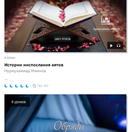
КОРАН
Истории ниспослания аятов
Нурмухаммад Иминов
...
781 707
8 уроков