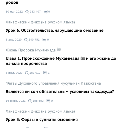
родов
30 мая 2022
283 497
0
Ханафитский фикх (на русском языке)
Урок 6: Обстоятельства, нарушающие омовение
8 апр. 2020
240 751
6
Жизнь Пророка Мухаммада ﷺ
Глава 1: Происхождение Мухаммада ﷺ и его жизнь до
начала пророчества
6 июл. 2020
163 912
1
Фетвы Духовного управления мусульман Казахстана
Является ли сон обязательным условием тахаджуда?
16 февр. 2021
155 553
0
Ханафитский фикх (на русском языке)
Урок 3: Фарзы и суннаты омовения