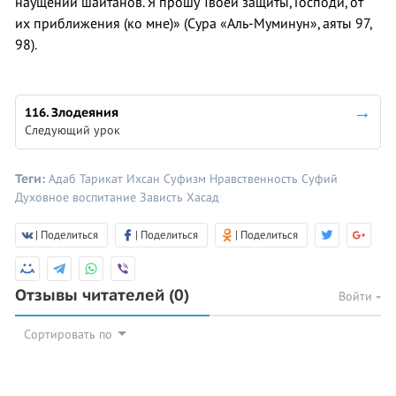
наущений шайтанов. Я прошу Твоей защиты, Господи, от
их приближения (ко мне)» (Сура «Аль-Муминун», аяты 97,
98).
116. Злодеяния
Следующий урок
Теги:
Адаб
Тарикат
Ихсан
Суфизм
Нравственность
Суфий
Духовное воспитание
Зависть
Хасад
| Поделиться
| Поделиться
| Поделиться
Отзывы читателей
(0)
Войти
Сортировать по