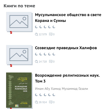
Книги по теме
Мусульманское общество в свете
Корана и Сунны
12 579
0
Созвездие праведных Халифов
14 718
0
Возрождение религиозных наук.
Том 3
Имам Абу Хамид Мухаммад Газали
26 914
0