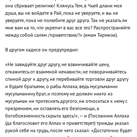
она сбривает религию! Клянусь Тем, в Чьей длани моя
душа, вы не войдете в Рай, пока не уверуете, и вы не
уверуете, пока не полюбите друг друга. Так не указать ли
мне вам на то, что укрепит в вас все это? Распространяйте
между собой салям /приветствие/!» (имам Тирмизи).
В другом хадисе он предупредил:
«Не завидуйте друг другу, не взвинчивайте цену,
откажитесь от взаимной ненависти, не поворачивайтесь
спиной друг к другу, не перебивайте торговли друг другу
и будьте братьями, о рабы Аллаха, ведь мусульманин
мусульманину брат, и поэтому не должен никто из
мусульман ни притеснять другого, ни относиться к нему с
презрением, ни оставлять его безпомощи, а
богобоязненность скрыта здесь!», — и (Посланник Аллаха
(да благословит его Аллах и приветствует) трижды указал
рукой себе на грудь, после чего сказал: «Достаточно будет