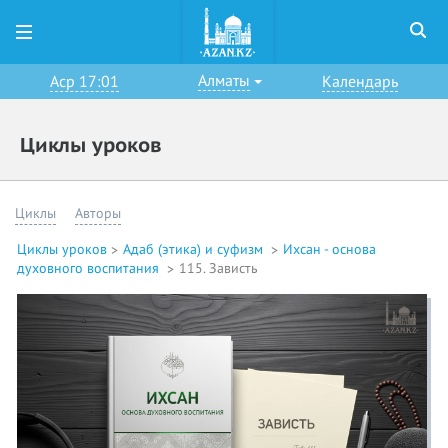
Алматы
Аср 17:01
Календарь
Циклы уроков
Циклы
Авторы
Циклы уроков
Адаб (этика) и суфизм
Ихсан - основа
духовного воспитания
115. Зависть