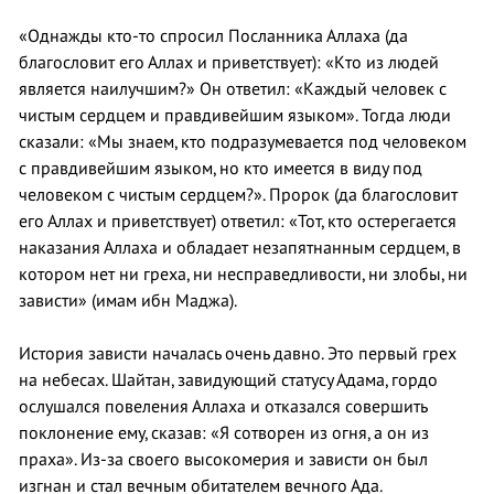
«Однажды кто-то спросил Посланника Аллаха (да
благословит его Аллах и приветствует): «Кто из людей
является наилучшим?» Он ответил: «Каждый человек с
чистым сердцем и правдивейшим языком». Тогда люди
сказали: «Мы знаем, кто подразумевается под человеком
с правдивейшим языком, но кто имеется в виду под
человеком с чистым сердцем?». Пророк (да благословит
его Аллах и приветствует) ответил: «Тот, кто остерегается
наказания Аллаха и обладает незапятнанным сердцем, в
котором нет ни греха, ни несправедливости, ни злобы, ни
зависти» (имам ибн Маджа).
История зависти началась очень давно. Это первый грех
на небесах. Шайтан, завидующий статусу Адама, гордо
ослушался повеления Аллаха и отказался совершить
поклонение ему, сказав: «Я сотворен из огня, а он из
праха». Из-за своего высокомерия и зависти он был
изгнан и стал вечным обитателем вечного Ада.