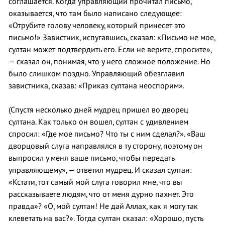
соглашается. Когда управляющий прочитал письмо,
оказывается, что там было написано следующее:
«Отрубите голову человеку, который принесет это
письмо!» Завистник, испугавшись, сказал: «Письмо не мое,
султан может подтвердить его. Если не верите, спросите»,
— сказал он, понимая, что у него сложное положение. Но
было слишком поздно. Управляющий обезглавил
завистника, сказав: «Приказ султана неоспорим».
(Спустя несколько дней мудрец пришел во дворец
султана. Как только он вошел, султан с удивлением
спросил: «Где мое письмо? Что ты с ним сделал?». «Ваш
дворцовый слуга направлялся в ту сторону, поэтому он
выпросил у меня ваше письмо, чтобы передать
управляющему», — ответил мудрец. И сказал султан:
«Кстати, тот самый мой слуга говорил мне, что вы
рассказываете людям, что от меня дурно пахнет. Это
правда»? «О, мой султан! Не дай Аллах, как я могу так
клеветать на вас?». Тогда султан сказал: «Хорошо, пусть