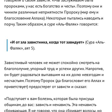
говорили о своей зависти: «Мы заслуживаем быть
пророками, у нас есть богатство и честь». Поэтому они и
чинили различные неприятности Пророку (мир ему и
благословение Аллаха). Некоторые пытались наводить и
порчу. Таким образом, в суре «Аль-Фаляк» говорится:
«И от зла завистника, когда тот завидует»
(Сура «Аль-
Фаляк», аят 5).
Завистливый человек не может спокойно смотреть на
благополучие, упорный труд и успехи других. Напротив,
он будет радоваться выпавшим на их долю невзгодам и
несчастьям. Поэтому Пророк (да благословит его Аллах и
приветствует) предостерег от зависти и сказал:
«Подступает к вам болезнь, которая была присуща
общинам, до вас: зависть и ненависть. Эта ненависть
сбривающая. Я не говорю, что она сбривает волосы, но