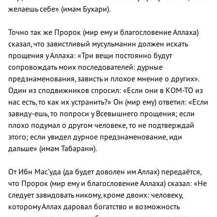
желаешь себе» (имам Бухари).
Точно так же Пророк (мир ему и благословение Аллаха)
сказал, что завистливый мусульманин должен искать
прощения у Аллаха: «Три вещи постоянно будут
сопровождать моих последователей: дурные
предзнаменования, зависть и плохое мнение о других».
Один из сподвижников спросил: «Если они в КОМ-ТО из
нас есть, то как их устранить?» Он (мир ему) ответил: «Если
завиду-ешь, то попроси у Всевышнего прощения; если
плохо подумал о другом человеке, то не подтверждай
этого; если увидел дурное предзнаменование, иди
дальше» (имам Табарани).
От Ибн Мас’уда (да будет доволен им Аллах) передаётся,
что Пророк (мир ему и благословение Аллаха) сказал: «Не
следует завидовать никому, кроме двоих: человеку,
которому Аллах даровал богатство и возможность