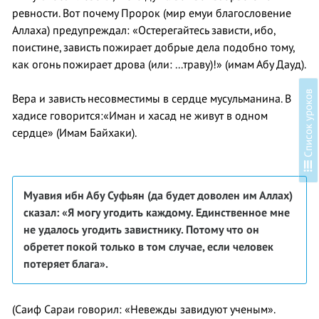
ревности. Вот почему Пророк (мир емуи благословение
Аллаха) предупреждал: «Остерегайтесь зависти, ибо,
поистине, зависть пожирает добрые дела подобно тому,
как огонь пожирает дрова (или: ...траву)!» (имам Абу Дауд).
в
Вера и зависть несовместимы в сердце мусульманина. В
хадисе говорится:«Иман и хасад не живут в одном
сердце» (Имам Байхаки).
С
п
и
с
о
к
у
р
о
к
о
Муавия ибн Абу Суфьян (да будет доволен им
Аллах)
сказал: «Я могу угодить каждому.
Единственное мне
не удалось угодить завистнику. Потому что он
о
бретет покой только
в том случае, если человек
потеряет блага».
(Саиф Сараи говорил: «Невежды завидуют ученым».