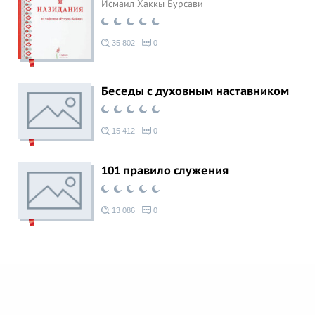
Исмаил Хаккы Бурсави
35 802
0
Беседы с духовным наставником
15 412
0
101 правило служения
13 086
0