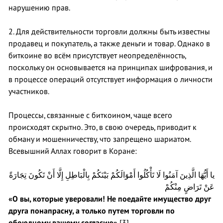
нарушению прав.
2. Для действительности торговли должны быть известны
продавец и покупатель, а также деньги и товар. Однако в
биткоине во всём присутствует неопределённость,
поскольку он основывается на принципах шифрования, и
в процессе операций отсутствует информация о личности
участников.
Процессы, связанные с биткоином, чаще всего
происходят скрытно. Это, в свою очередь, приводит к
обману и мошенничеству, что запрещено шариатом.
Всевышний Аллах говорит в Коране:
يا أَيُّهَا الَّذِينَ آمَنُوا لَا تَأْكُلُوا أَمْوَالَكُمْ بَيْنَكُمْ بِالْبَاطِلِ إِلَّا أَنْ تَكُونَ تِجَارَةً
عَنْ تَرَاضٍ مِنْكُمْ
«О вы, которые уверовали! Не поедайте имущество друг
друга понапрасну, а только путем торговли по
обоюдному вашему согласию»
[3].