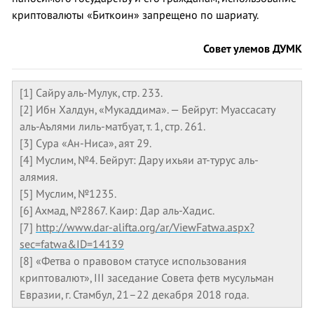
криптовалюты «Биткоин» запрещено по шариату.
Совет улемов ДУМК
[1] Сайру аль-Мулук, стр. 233.
[2] Ибн Халдун, «Мукаддима». — Бейрут: Муассасату
аль-Аълями лиль-матбуат, т. 1, стр. 261.
[3] Сура «Ан-Ниса», аят 29.
[4] Муслим, №4. Бейрут: Дару ихьяи ат-турус аль-
алямия.
[5] Муслим, №1235.
[6] Ахмад, №2867. Каир: Дар аль-Хадис.
[7]
http://www.dar-alifta.org/ar/ViewFatwa.aspx?
sec=fatwa&ID=14139
[8] «Фетва о правовом статусе использования
криптовалют», III заседание Совета фетв мусульман
Евразии, г. Стамбул, 21–22 декабря 2018 года.