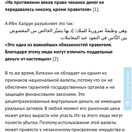
«На протяжении веков право чеканки денег не
передавалось никому, кроме правителя»
[1].
А Ибн Халдун разъясняет это так:
وهي وظيفةٌ ضروريةٌ للملك؛ إذ بها يتميَّز الخالص من المغشوش
بين النَّاس في النقود عند المعاملات
«Это одна из важнейших обязанностей правителя.
Благодаря этому люди могут отличить поддельные
деньги от настоящих»
[2].
В то же время, биткоин не обладает ни одним из
в
признаков национальной валюты, потому что он не
обеспечен гарантией государственных органов и не
защищён финансовыми законами. Это
децентрализованные виртуальные деньги, не имеющие
С
п
и
с
о
к
у
р
о
к
о
реальных активов. В любой момент его рыночная цена
может резко вырасти или упасть. Из-за этого люди могут
понести убытки. Поэтому использование этой валюты
может привести к незаконному присвоению имущества и