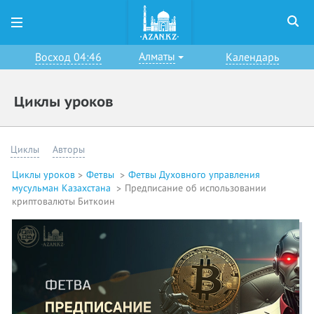
Алматы
Восход 04:46
Календарь
Циклы уроков
Циклы
Авторы
Циклы уроков
Фетвы
Фетвы Духовного управления
мусульман Казахстана
Предписание об использовании
криптовалюты Биткоин