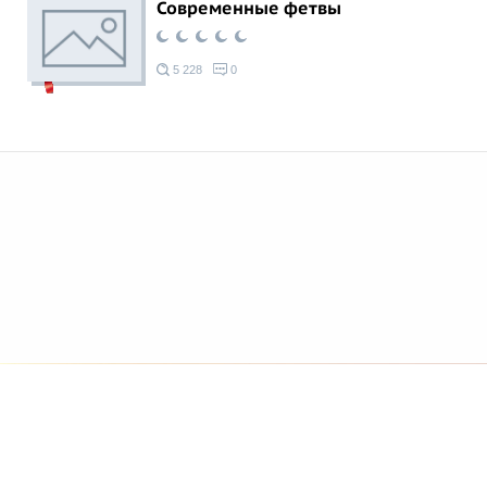
Современные фетвы
5 228
0
© 2026 Azan.kz
Сайт: +7 (727) 385 02 95
Call-Center: +7 (707) 233 30 30
Мечеть: +7 (707) 939 77 08
WhatsApp: +7 (707) 939 77 08