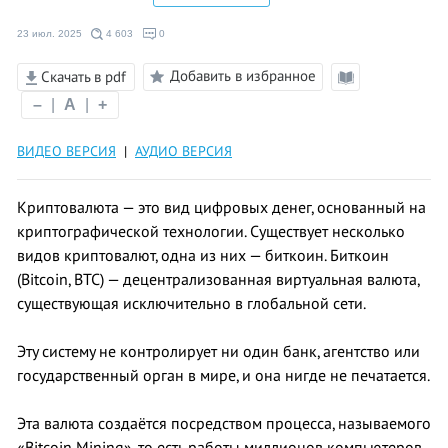
23 июл. 2025
4 603
0
Добавить в избранное
Скачать в pdf
Режим
–
|
A
|
+
чтения
ВИДЕО ВЕРСИЯ
|
АУДИО ВЕРСИЯ
Криптовалюта — это вид цифровых денег, основанный на
криптографической технологии. Существует несколько
видов криптовалют, одна из них — биткоин. Биткоин
(Bitcoin, BTC) — децентрализованная виртуальная валюта,
существующая исключительно в глобальной сети.
Эту систему не контролирует ни один банк, агентство или
государственный орган в мире, и она нигде не печатается.
Эта валюта создаётся посредством процесса, называемого
«Bitcoin Mining», то есть работы миллионов компьютеров,