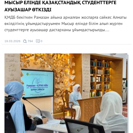
МЫСЫР ЕЛІНДЕ ҚАЗАҚСТАНДЫҚ СТУДЕНТТЕРГЕ
АУЫЗАШАР ӨТКІЗДІ
ҚМДБ бекіткен Рамазан айына арналған жоспарға сәйкес Алматы
өкілдігінің ұйымдастыруымен Мысыр елінде білім алып жүрген
студенттерге ауызашар дастарханы ұйымдастырылды....
19.03.2026
794
0