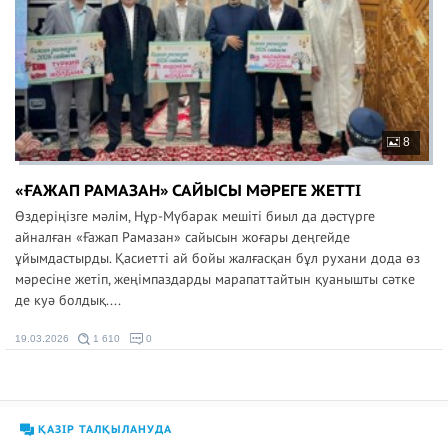
8
«ҒАЖАП РАМАЗАН» САЙЫСЫ МӘРЕГЕ ЖЕТТІ
Өздеріңізге мәлім, Нұр-Мүбарак мешіті биыл да дәстүрге
айналған «Ғажап Рамазан» сайысын жоғары деңгейде
ұйымдастырды. Қасиетті ай бойы жалғасқан бұл рухани дода өз
мәресіне жетіп, жеңімпаздарды марапаттайтын қуанышты сәтке
де куә болдық....
19.03.2026
1 610
0
ҚАЗІР ТАЛҚЫЛАНУДА