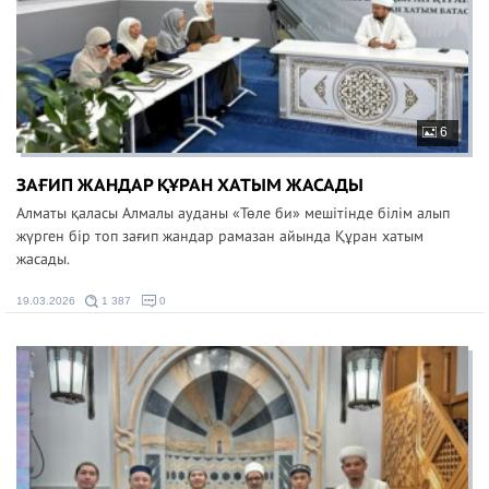
6
ЗАҒИП ЖАНДАР ҚҰРАН ХАТЫМ ЖАСАДЫ
Алматы қаласы Алмалы ауданы «Төле би» мешітінде білім алып
жүрген бір топ зағип жандар рамазан айында Құран хатым
жасады.
19.03.2026
1 387
0