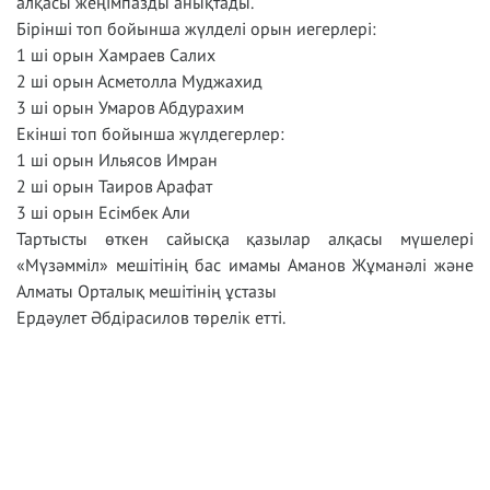
алқасы жеңімпазды анықтады.
Бірінші топ бойынша жүлделі орын иегерлері:
1 ші орын Хамраев Салих
2 ші орын Асметолла Муджахид
3 ші орын Умаров Абдурахим
Екінші топ бойынша жүлдегерлер:
1 ші орын Ильясов Имран
2 ші орын Таиров Арафат
3 ші орын Есімбек Али
Тартысты өткен сайысқа қазылар алқасы мүшелері
«Мүзәмміл» мешітінің бас имамы Аманов Жұманәлі және
Алматы Орталық мешітінің ұстазы
Ердәулет Әбдірасилов төрелік етті.