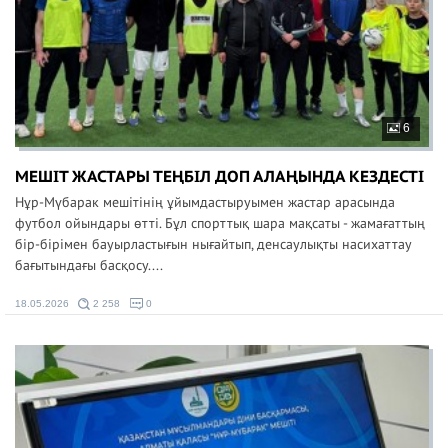
6
МЕШІТ ЖАСТАРЫ ТЕҢБІЛ ДОП АЛАҢЫНДА КЕЗДЕСТІ
Нұр-Мүбарак мешітінің ұйымдастыруымен жастар арасында
футбол ойындары өтті. Бұл спорттық шара мақсаты - жамағаттың
бір-бірімен бауырластығын нығайтып, денсаулықты насихаттау
бағытындағы басқосу....
18.05.2026
2 258
0