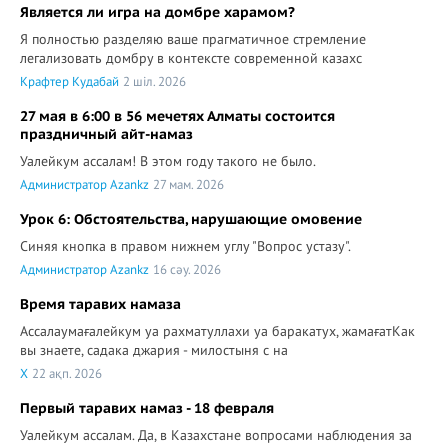
Является ли игра на домбре харамом?
Я полностью разделяю ваше прагматичное стремление
легализовать домбру в контексте современной казахс
Крафтер Кудабай
2 шіл. 2026
27 мая в 6:00 в 56 мечетях Алматы состоится
праздничный айт-намаз
Уалейкум ассалам! В этом году такого не было.
Администратор Azankz
27 мам. 2026
Урок 6: Обстоятельства, нарушающие омовение
Синяя кнопка в правом нижнем углу "Вопрос устазу".
Администратор Azankz
16 сәу. 2026
Время таравих намаза
Ассалаумағалейкум уа рахматуллахи уа баракатух, жамағатКак
вы знаете, садака джария - милостыня с на
X
22 ақп. 2026
Первый таравих намаз - 18 февраля
Уалейкум ассалам. Да, в Казахстане вопросами наблюдения за