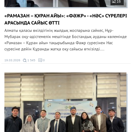
16
«РАМАЗАН – ҚҰРАН АЙЫ»: «ФӘЖР» - «НӘС» СҮРЕЛЕРІ
АРАСЫНДА САЙЫС ӨТТІ
Алматы қаласы өкілдігінің жылдық жоспарына сәйкес, Нұр-
Мүбарак оқу-әдістемелік мешітінде Бостандық ауданы көлемінде
«Рамазан – Құран айы» тақырыбында Фәжр сүресінен Нәс
сүресіне дейін Құранды жатқа оқу сайысы өткізілді....
19.03.2026
1 545
0