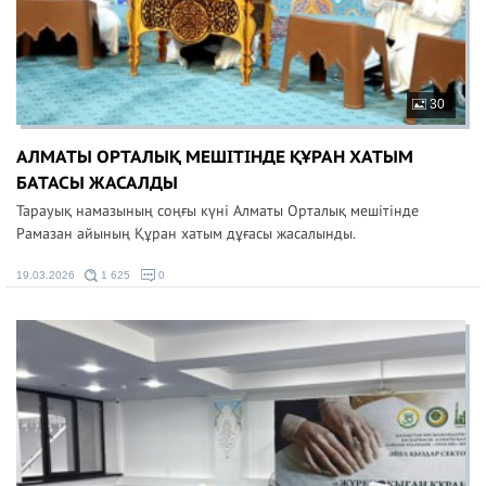
30
АЛМАТЫ ОРТАЛЫҚ МЕШІТІНДЕ ҚҰРАН ХАТЫМ
БАТАСЫ ЖАСАЛДЫ
Тарауық намазының соңғы күні Алматы Орталық мешітінде
Рамазан айының Құран хатым дұғасы жасалынды.
19.03.2026
1 625
0