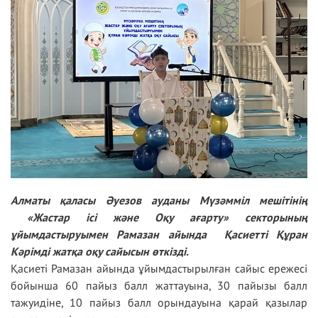
Алматы қаласы Әуезов ауданы Мүзәмміл мешітінің
«Жастар ісі және Оқу ағарту» секторының
ұйымдастыруымен Рамазан айында Қасиетті Құран
Кәрімді жатқа оқу сайысын өткізді.
Қасиеті Рамазан айында ұйымдастырылған сайыс ережесі
бойынша 60 пайыз балл жаттауына, 30 пайызы балл
тажуидіне, 10 пайыз балл орындауына қарай қазылар