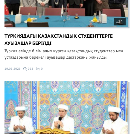
4
ТҮРКИЯДАҒЫ ҚАЗАҚСТАНДЫҚ СТУДЕНТТЕРГЕ
АУЫЗАШАР БЕРІЛДІ
Түркия елінде білім алып жүрген қазақстандық студенттер мен
ұстаздарына берекелі ауызашар дастарқаны жайылды.
19.03.2026
963
0