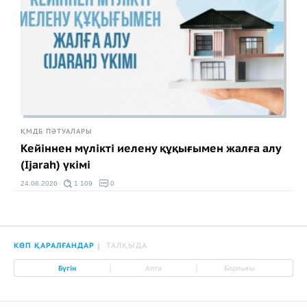
ҚМДБ ПӘТУАЛАРЫ
Кейіннен мүлікті иелену құқығымен жалға алу
(Ijarah) үкімі
24.06.2026
1 109
0
КӨП ҚАРАЛҒАНДАР
ТАЛҚЫДА
|
|
Бүгін
Апта
Барлығы