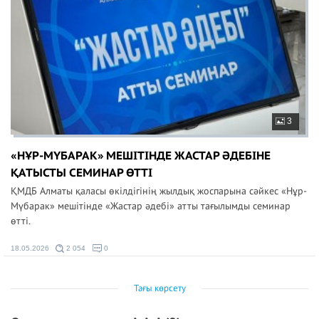
3
«НҰР-МҮБАРАК» МЕШІТІНДЕ ЖАСТАР ӘДЕБІНЕ
ҚАТЫСТЫ СЕМИНАР ӨТТІ
ҚМДБ Алматы қаласы өкілдігінің жылдық жоспарына сәйкес «Нұр-
Мүбарак» мешітінде «Жастар әдебі» атты тағылымды семинар
өтті.
18.05.2026
2 054
0
Тағы көрсету