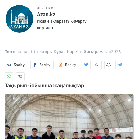
ДЕРЕККӨЗІ
Azan.kz
Ислам ақпараттық-ағарту
порталы
Теги:
жастар ісі секторы
Құран Кәрім сайысы
рамазан2026
| Бөлісу
| Бөлісу
| Бөлісу
Тақырып бойынша жаңалықтар