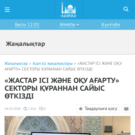
Алматы
Бесін 12:01
Күнтізбе
Жаңалықтар
Жаңалықтар
Azan.kz жаңалықтары
«ЖАСТАР ІСІ ЖӘНЕ ОҚУ
АҒАРТУ» СЕКТОРЫ ҚҰРАННАН САЙЫС ӨТКІЗДІ
«ЖАСТАР ІСІ ЖӘНЕ ОҚУ АҒАРТУ»
СЕКТОРЫ ҚҰРАННАН САЙЫС
ӨТКІЗДІ
Таңдаулыға қосу
19.03.2026
1 612
0
Оқу
режи