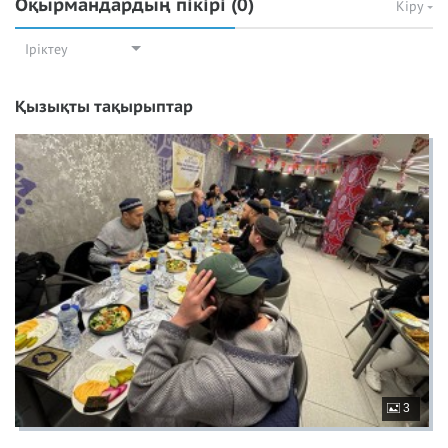
Оқырмандардың пікірі
(0)
Кіру
Іріктеу
Қызықты тақырыптар
3