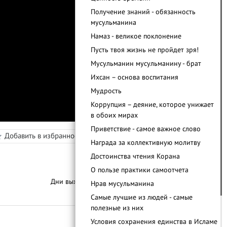
Получение знаний - обязанность
мусульманина
Намаз - великое поклонение
Пусть твоя жизнь не пройдет зря!
Мусульманин мусульманину - брат
Ихсан – основа воспитания
Мудрость
Коррупция – деяние, которое унижает
в обоих мирах
Приветствие - самое важное слово
Добавить в избранное
Режим просмотра
Награда за коллективную молитву
в
Достоинства чтения Корана
О пользе практики самоотчета
Дни выхода уроков:
Пятница
Нрав мусульманина
С
п
и
с
о
к
у
р
о
к
о
Самые лучшие из людей - самые
полезные из них
Условия сохранения единства в Исламе