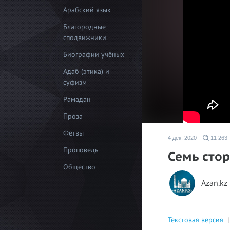
Арабский язык
Благородные
сподвижники
Биографии учёных
Адаб (этика) и
суфизм
Рамадан
Проза
Фетвы
4 дек. 2020
11 263
Проповедь
Семь сто
Общество
Azan.kz
Текстовая версия