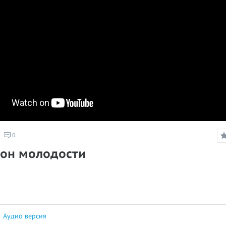
0
рон молодости
|
Аудио версия