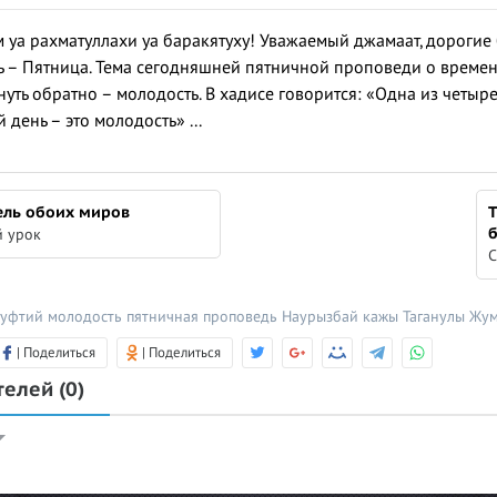
 уа рахматуллахи уа баракятуху! Уважаемый джамаат, дорогие 
 – Пятница. Тема сегодняшней пятничной проповеди о времен
уть обратно – молодость. В хадисе говорится: «Одна из четыр
 день – это молодость» ...
ель обоих миров
Т
 урок
С
муфтий
молодость
пятничная проповедь
Наурызбай кажы Таганулы
Жу
| Поделиться
| Поделиться
телей
(0)