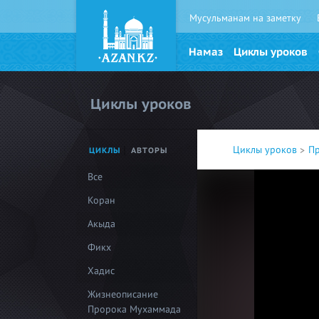
Мусульманам на заметку
Намаз
Циклы уроков
Циклы уроков
Циклы уроков
П
ЦИКЛЫ
АВТОРЫ
Все
Коран
Акыда
Фикх
Хадис
Жизнеописание
Пророка Мухаммада