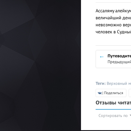
Ассаляму алейкум
величайший день
невозможно верн
человек в Судный
Путеводит
Предыдущий
Теги:
Верховный 
| Поделиться
Отзывы чита
Сортировать по