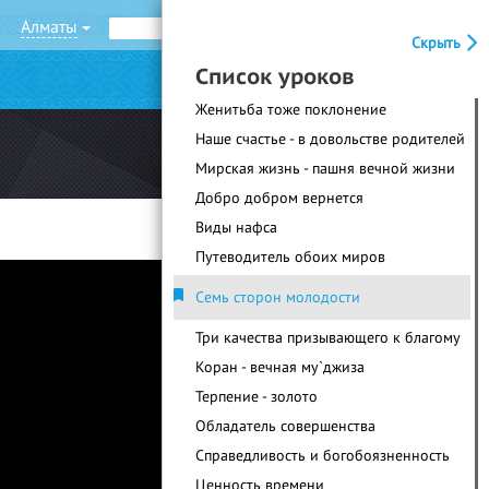
Алматы
Рус
Қаз
Скрыть
Список уроков
|
Войти
Регистрация
Женитьба тоже поклонение
Наше счастье - в довольстве родителей
Мирская жизнь - пашня вечной жизни
Добро добром вернется
Виды нафса
Путеводитель обоих миров
Семь сторон молодости
Три качества призывающего к благому
Коран - вечная му`джиза
Терпение - золото
Обладатель совершенства
Справедливость и богобоязненность
Ценность времени