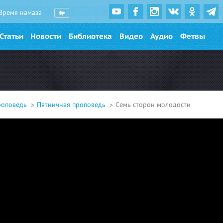
Время намаза
Статьи
Новости
Библиотека
Видео
Аудио
Фетвы
роповедь
Пятничная проповедь
Семь сторон молодости