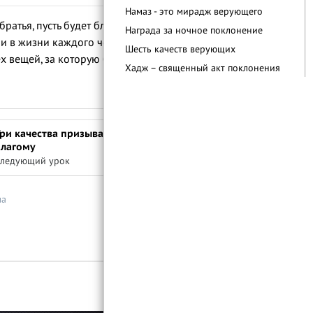
Намаз - это мирадж верующего
братья, пусть будет благословенным
Награда за ночное поклонение
и в жизни каждого человека, которое
Шесть качеств верующих
ех вещей, за которую будет спрошен
Хадж – священный акт поклонения
Важность вступления в брак
Важность получения знаний в Исламе
Аллах порицает вражду
ри качества призывающего к
Отношение к окружающей среде в
благому
Исламе
ледующий урок
ма
Войти