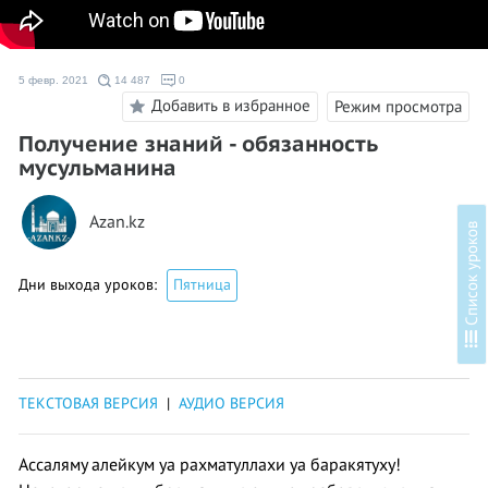
5 февр. 2021
14 487
0
Добавить в избранное
Режим просмотра
Получение знаний - обязанность
мусульманина
Azan.kz
в
Дни выхода уроков:
Пятница
С
п
и
с
о
к
у
р
о
к
о
ТЕКСТОВАЯ ВЕРСИЯ
|
АУДИО ВЕРСИЯ
Ассаляму алейкум уа рахматуллахи уа баракятуху!