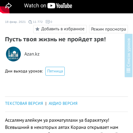
18 февр. 2021
11 772
0
Добавить в избранное
Режим просмотра
Пусть твоя жизнь не пройдет зря!
в
Azan.kz
С
п
и
с
о
к
у
р
о
к
о
Дни выхода уроков:
Пятница
ТЕКСТОВАЯ ВЕРСИЯ
|
АУДИО ВЕРСИЯ
Ассаляму алейкум уа рахматуллахи уа баракятуху!
Всевышний в некоторых аятах Корана открывает нам