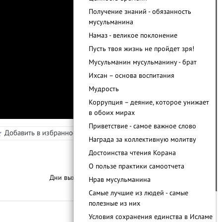
Получение знаний - обязанность
мусульманина
Намаз - великое поклонение
Пусть твоя жизнь не пройдет зря!
Мусульманин мусульманину - брат
Ихсан – основа воспитания
Мудрость
Коррупция – деяние, которое унижает
в обоих мирах
Приветствие - самое важное слово
Добавить в избранное
Режим просмотра
в
Награда за коллективную молитву
Достоинства чтения Корана
О пользе практики самоотчета
Дни выхода уроков:
Пятница
Нрав мусульманина
С
п
и
с
о
к
у
р
о
к
о
Самые лучшие из людей - самые
полезные из них
Условия сохранения единства в Исламе