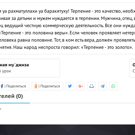
 уа рахматуллахи уа баракятуху! Терпение - это качество, не
ивая за детьми и мужем нуждается в терпении. Мужчина, отец,
ц ведущий честную коммерческую деятельность. Все они нуждаются в т
«Терпение - это половина веры». Если человек проявляет нетер
ловека равна половине. Тот, в ком есть вера, должен проявлять
ятия. Наш народ неспроста говорил: «Терпение - это золото».
чная му`джиза
 урок
С
| Поделиться
| Поделиться
телей
(0)