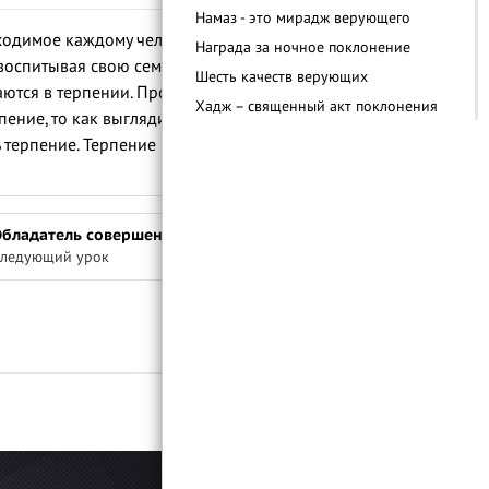
Намаз - это мирадж верующего
обходимое каждому человеку. Женщина в
Награда за ночное поклонение
 воспитывая свою семью и спасая их от
Шесть качеств верующих
ерпении. Пророк ﷺ в одном из
Хадж – священный акт поклонения
пение, то как выглядит его вера? Вера
Важность вступления в брак
 терпение. Терпение и вера -
Важность получения знаний в Исламе
Аллах порицает вражду
Отношение к окружающей среде в
Обладатель совершенства
Исламе
ледующий урок
Войти