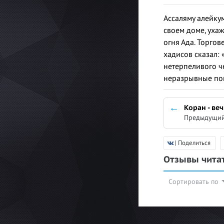
Ассаляму алейкум
своем доме, ухаж
огня Ада. Торгове
хадисов сказал: 
нетерпеливого че
неразрывные пон
Коран - ве
Предыдущий
| Поделиться
Отзывы чита
Сортировать по