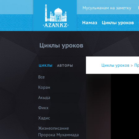
Мусульманам на заметку
Намаз
Циклы уроков
Циклы уроков
Циклы уроков
П
ЦИКЛЫ
АВТОРЫ
Все
Коран
Акыда
Фикх
Хадис
Жизнеописание
Пророка Мухаммада