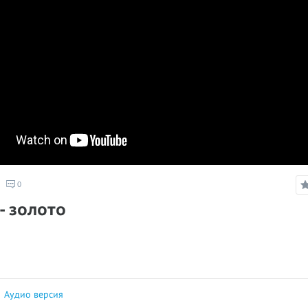
0
- золото
|
Аудио версия