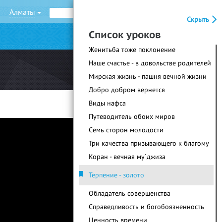
Алматы
Рус
Қаз
Скрыть
Список уроков
|
Войти
Регистрация
Женитьба тоже поклонение
Наше счастье - в довольстве родителей
Мирская жизнь - пашня вечной жизни
Добро добром вернется
Виды нафса
Путеводитель обоих миров
Семь сторон молодости
Три качества призывающего к благому
Коран - вечная му`джиза
Терпение - золото
Обладатель совершенства
Справедливость и богобоязненность
Ценность времени