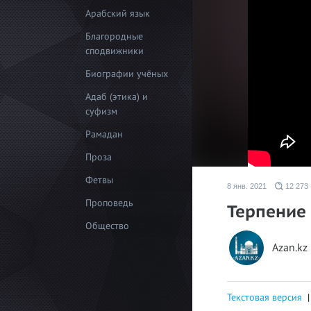
Арабский язык
Благородные
сподвижники
Биографии учёных
Адаб (этика) и
суфизм
Рамадан
Проза
Фетвы
8 янв. 2021
12 273
Проповедь
Терпение 
Общество
Azan.kz
Текстовая версия