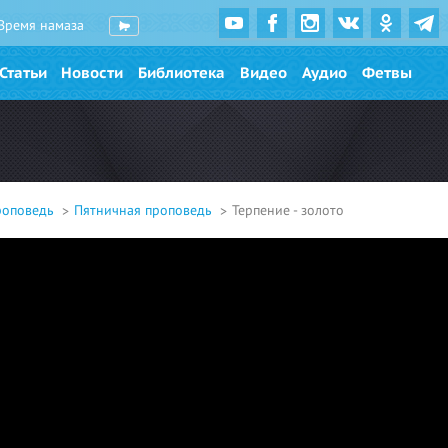
Время намаза
Статьи
Новости
Библиотека
Видео
Аудио
Фетвы
роповедь
Пятничная проповедь
Терпение - золото