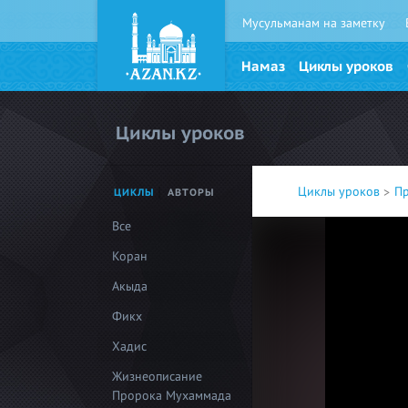
Мусульманам на заметку
Намаз
Циклы уроков
Циклы уроков
Циклы уроков
П
ЦИКЛЫ
АВТОРЫ
Все
Коран
Акыда
Фикх
Хадис
Жизнеописание
Пророка Мухаммада