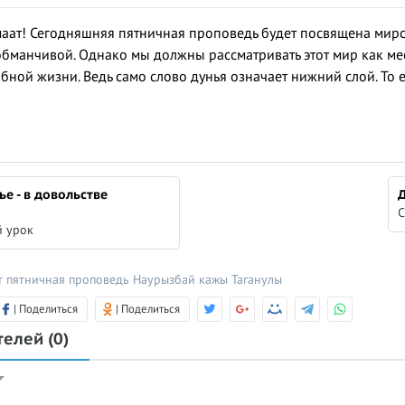
ат! Сегодняшняя пятничная проповедь будет посвящена мирск
обманчивой. Однако мы должны рассматривать этот мир как мес
ной жизни. Ведь само слово дунья означает нижний слой. То е
ье - в довольстве
С
 урок
т
пятничная проповедь
Наурызбай кажы Таганулы
| Поделиться
| Поделиться
телей
(0)