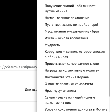
Получение знаний - обязанность
мусульманина
Намаз - великое поклонение
Пусть твоя жизнь не пройдет зря!
Мусульманин мусульманину - брат
Ихсан – основа воспитания
Мудрость
Коррупция – деяние, которое унижает
в обоих мирах
Приветствие - самое важное слово
Добавить в избранное
Режим просмотра
Награда за коллективную молитву
в
Достоинства чтения Корана
О пользе практики самоотчета
Дни выхода уроков:
Пятница
Нрав мусульманина
Самые лучшие из людей - самые
С
п
и
с
о
к
у
р
о
к
о
полезные из них
Условия сохранения единства в Исламе