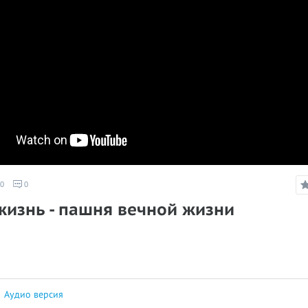
0
0
жизнь - пашня вечной жизни
|
Аудио версия