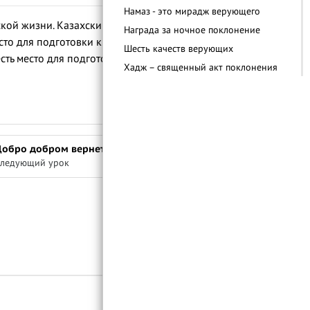
Намаз - это мирадж верующего
ой жизни. Казахский народ называл эту
Награда за ночное поклонение
то для подготовки к будущему, как
Шесть качеств верующих
сть место для подготовки к выходу на
Хадж – священный акт поклонения
Важность вступления в брак
Важность получения знаний в Исламе
Аллах порицает вражду
Отношение к окружающей среде в
Добро добром вернется
Исламе
ледующий урок
Войти