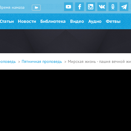
Время намаза
Статьи
Новости
Библиотека
Видео
Аудио
Фетвы
роповедь
Пятничная проповедь
Мирская жизнь - пашня вечной ж