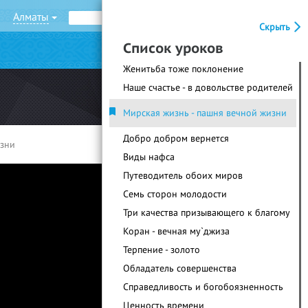
Алматы
Рус
Қаз
Скрыть
Список уроков
|
Войти
Регистрация
Женитьба тоже поклонение
Наше счастье - в довольстве родителей
Мирская жизнь - пашня вечной жизни
Добро добром вернется
изни
Виды нафса
Путеводитель обоих миров
Семь сторон молодости
Три качества призывающего к благому
Коран - вечная му`джиза
Терпение - золото
Обладатель совершенства
Справедливость и богобоязненность
Ценность времени