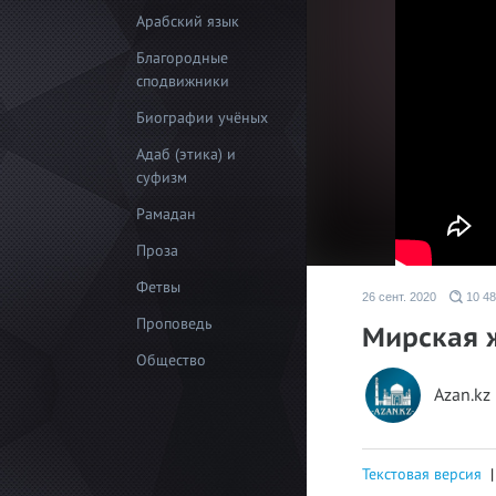
Арабский язык
Благородные
сподвижники
Биографии учёных
Адаб (этика) и
суфизм
Рамадан
Проза
Фетвы
26 сент. 2020
10 48
Проповедь
Мирская 
Общество
Azan.kz
Текстовая версия