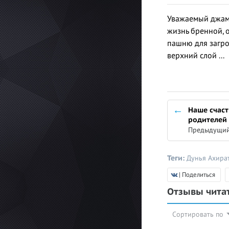
Уважаемый джама
жизнь бренной, 
пашню для загроб
верхний слой ...
Наше счаст
родителей
Предыдущий
Теги:
Дунья
Ахира
| Поделиться
Отзывы чита
Сортировать по