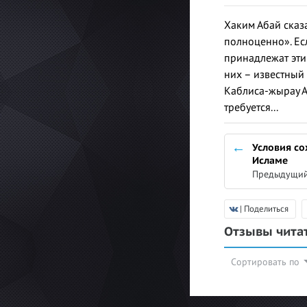
Хаким Абай сказа
полноценно». Ес
принадлежат эти
них – известный
Каблиса-жырау Ас
требуется...
Условия со
Исламе
Предыдущий
| Поделиться
Отзывы чита
Сортировать по