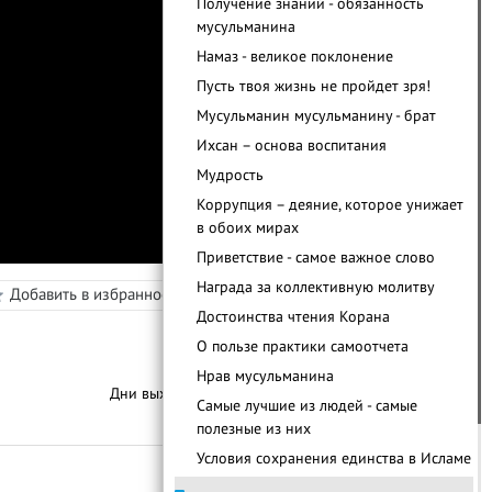
Получение знаний - обязанность
мусульманина
Намаз - великое поклонение
Пусть твоя жизнь не пройдет зря!
Мусульманин мусульманину - брат
Ихсан – основа воспитания
Мудрость
Коррупция – деяние, которое унижает
в обоих мирах
Приветствие - самое важное слово
Награда за коллективную молитву
Добавить в избранное
Режим просмотра
в
Достоинства чтения Корана
О пользе практики самоотчета
Нрав мусульманина
Дни выхода уроков:
Пятница
Самые лучшие из людей - самые
С
п
и
с
о
к
у
р
о
к
о
полезные из них
Условия сохранения единства в Исламе