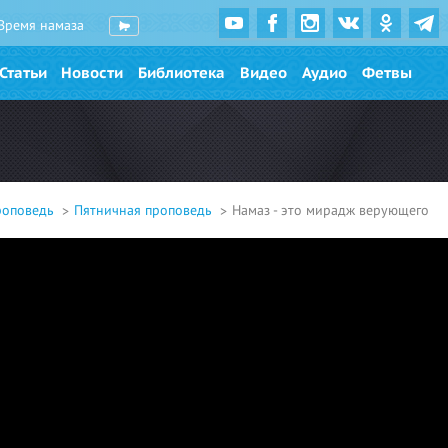
Время намаза
Статьи
Новости
Библиотека
Видео
Аудио
Фетвы
роповедь
Пятничная проповедь
Намаз - это мирадж верующего