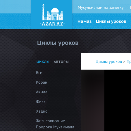
Мусульманам на заметку
Намаз
Циклы уроков
Циклы уроков
Циклы уроков
П
ЦИКЛЫ
АВТОРЫ
Все
Коран
Акыда
Фикх
Хадис
Жизнеописание
Пророка Мухаммада