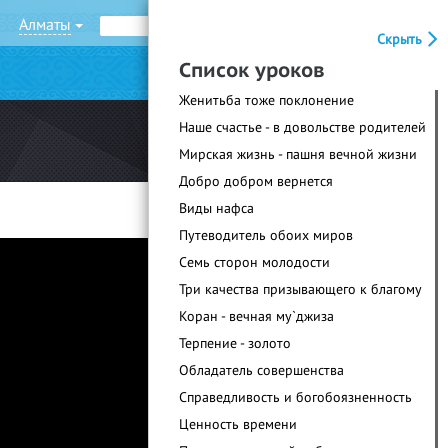
Алматы
Рус
Қаз
Скрыть
Список уроков
|
Войти
Регистрация
Женитьба тоже поклонение
Наше счастье - в довольстве родителей
Мирская жизнь - пашня вечной жизни
Добро добром вернется
Виды нафса
Путеводитель обоих миров
Семь сторон молодости
Три качества призывающего к благому
Коран - вечная му`джиза
Терпение - золото
Обладатель совершенства
Справедливость и богобоязненность
Ценность времени