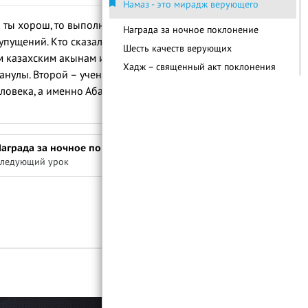
Намаз - это мирадж верующего
и ты хорош, то выполняй их все
Награда за ночное поклонение
пущений. Кто сказал это? Кому
Шесть качеств верующих
м казахским акынам и жырау. Первый из
Хадж – священный акт поклонения
манулы. Второй – ученик Суйенбай-акына
Важность вступления в брак
ловека, а именно Абая Кунанбаева, не
Важность получения знаний в Исламе
Аллах порицает вражду
Отношение к окружающей среде в
аграда за ночное поклонение
Исламе
ледующий урок
Войти