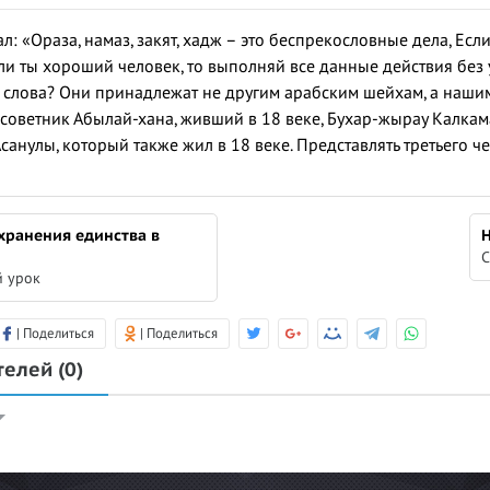
л: «Ораза, намаз, закят, хадж – это беспрекословные дела, Есл
ли ты хороший человек, то выполняй все данные действия без у
 слова? Они принадлежат не другим арабским шейхам, а наши
 советник Абылай-хана, живший в 18 веке, Бухар-жырау Калка
анулы, который также жил в 18 веке. Представлять третьего че
хранения единства в
Н
С
 урок
| Поделиться
| Поделиться
телей
(0)