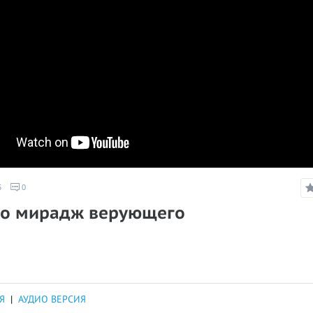
5
0
это мирадж верующего
Я
|
АУДИО ВЕРСИЯ