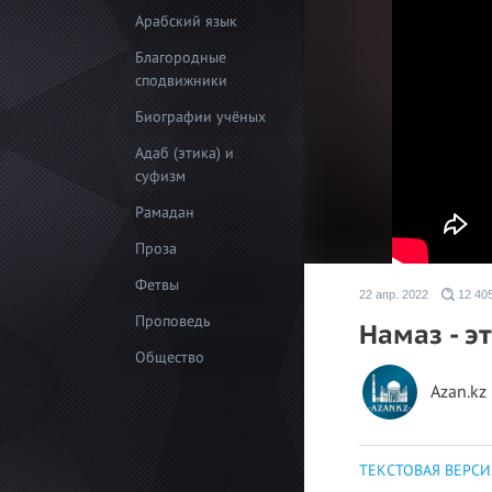
Арабский язык
Благородные
сподвижники
Биографии учёных
Адаб (этика) и
суфизм
Рамадан
Проза
Фетвы
22 апр. 2022
12 40
Проповедь
Намаз - 
Общество
Azan.kz
ТЕКСТОВАЯ ВЕРСИ