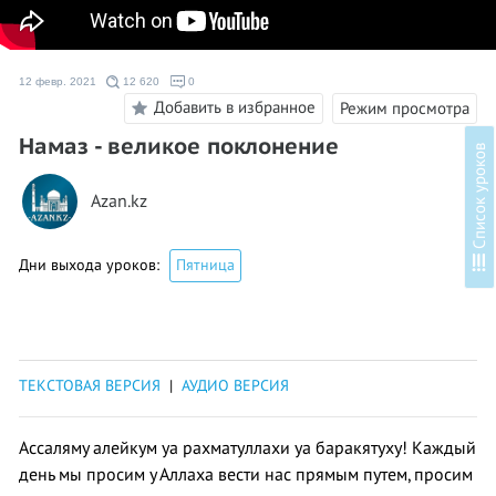
12 февр. 2021
12 620
0
Добавить в избранное
Режим просмотра
Намаз - великое поклонение
в
Azan.kz
С
п
и
с
о
к
у
р
о
к
о
Дни выхода уроков:
Пятница
ТЕКСТОВАЯ ВЕРСИЯ
|
АУДИО ВЕРСИЯ
Ассаляму алейкум уа рахматуллахи уа баракятуху! Каждый
день мы просим у Аллаха вести нас прямым путем, просим