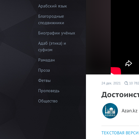
Арабский язык
Благородные
сподвижники
Биографии учёных
Адаб (этика) и
суфизм
Рамадан
Проза
Фетвы
24 дек. 2021
10 78
Проповедь
Достоинс
Общество
Azan.kz
ТЕКСТОВАЯ ВЕРСИ