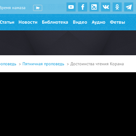
Время намаза
Статьи
Новости
Библиотека
Видео
Аудио
Фетвы
роповедь
Пятничная проповедь
Достоинства чтения Корана