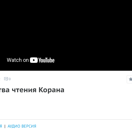
2
0
тва чтения Корана
Я
|
АУДИО ВЕРСИЯ