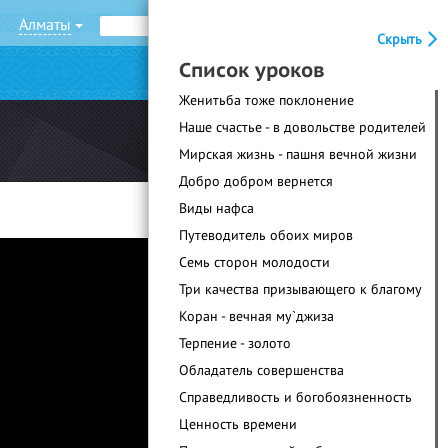
Алматы
Рус
Қаз
Скрыть
Список уроков
|
Войти
Регистрация
Женитьба тоже поклонение
Наше счастье - в довольстве родителей
Мирская жизнь - пашня вечной жизни
Добро добром вернется
Виды нафса
Путеводитель обоих миров
Семь сторон молодости
Три качества призывающего к благому
Коран - вечная му`джиза
Терпение - золото
Обладатель совершенства
Справедливость и богобоязненность
Ценность времени