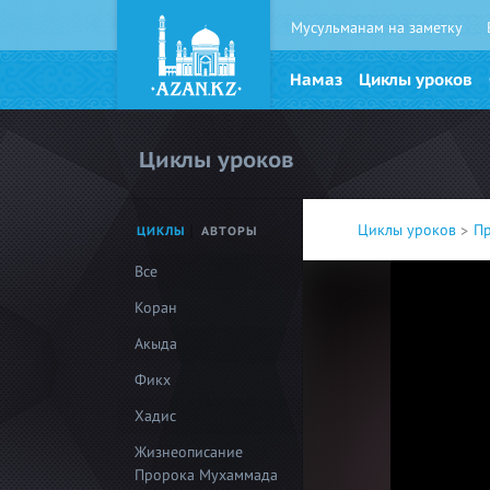
Мусульманам на заметку
Намаз
Циклы уроков
Циклы уроков
Циклы уроков
П
ЦИКЛЫ
АВТОРЫ
Все
Коран
Акыда
Фикх
Хадис
Жизнеописание
Пророка Мухаммада