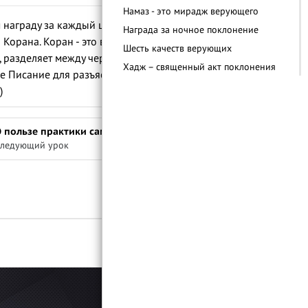
Намаз - это мирадж верующего
 награду за каждый шаг в мечеть в
Награда за ночное поклонение
Корана. Коран - это вечная муджиза. Это
Шесть качеств верующих
, разделяет между черным и белым,
Хадж – священный акт поклонения
е Писание для разъяснения всякой вещи,
Важность вступления в брак
8)
Важность получения знаний в Исламе
Аллах порицает вражду
 пользе практики самоотчета
Отношение к окружающей среде в
ледующий урок
Исламе
Войти