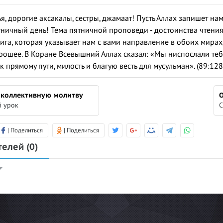
, дорогие аксакалы, сестры, джамаат! Пусть Аллах запишет нам
ничный день! Тема пятничной проповеди - достоинства чтения 
ига, которая указывает нам с вами направление в обоих мирах
орошее. В Коране Всевышний Аллах сказал: «Мы ниспослали теб
к прямому пути, милость и благую весть для мусульман». (89:12
 коллективную молитву
О
 урок
С
| Поделиться
| Поделиться
телей
(0)