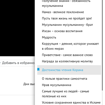
Получение знаний - обязанность
мусульманина
Намаз - великое поклонение
Пусть твоя жизнь не пройдет зря!
Мусульманин мусульманину - брат
Ихсан – основа воспитания
Мудрость
Коррупция – деяние, которое унижает
в обоих мирах
Приветствие - самое важное слово
в
Награда за коллективную молитву
Добавить в избранное
Режим просмотра
Достоинства чтения Корана
О пользе практики самоотчета
С
п
и
с
о
к
у
р
о
к
о
Дни выхода уроков:
Пятница
Нрав мусульманина
Самые лучшие из людей - самые
полезные из них
Условия сохранения единства в Исламе