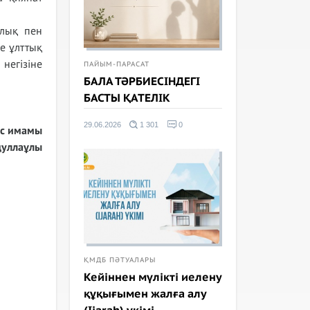
улық пен
не ұлттық
егізіне
ПАЙЫМ-ПАРАСАТ
БАЛА ТӘРБИЕСІНДЕГІ
БАСТЫ ҚАТЕЛІК
29.06.2026
1 301
0
ас имамы
дуллаұлы
ҚМДБ ПӘТУАЛАРЫ
Кейіннен мүлікті иелену
құқығымен жалға алу