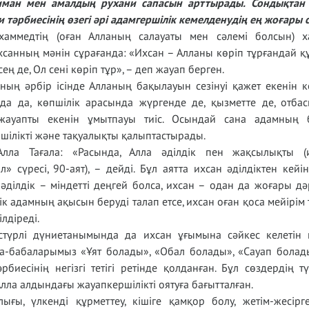
 иман мен амалдың рухани сапасын арттырады. Сондықтан
тәрбиесінің өзегі әрі адамгершілік кемелденудің ең жоғары 
аммедтің (оған Алланың салауаты мен сәлемі болсын) х
хсанның мәнін сұрағанда: «Ихсан – Алланы көріп тұрғандай 
ең де, Ол сені көріп тұр», – деп жауап берген.
ың әрбір ісінде Алланың бақылауын сезінуі қажет екенін кө
да да, көпшілік арасында жүргенде де, қызметте де, отба
жауапты екенін ұмытпауы тиіс. Осындай сана адамның 
шілікті және тақуалықты қалыптастырады.
Алла Тағала: «Расында, Алла әділдік пен жақсылықты (
 сүресі, 90-аят), – дейді. Бұл аятта ихсан әділдіктен кейі
 әділдік – міндетті деңгей болса, ихсан – одан да жоғары дә
лдік адамның ақысын беруді талап етсе, ихсан оған қоса мейірім
лдіреді.
түрлі дүниетанымында да ихсан ұғымына сәйкес келетін 
та-бабаларымыз «Ұят болады», «Обал болады», «Сауап болад
биесінің негізгі тетігі ретінде қолданған. Бұл сөздердің тү
лла алдындағы жауапкершілікті оятуға бағытталған.
ығы, үлкенді құрметтеу, кішіге қамқор болу, жетім-жесірг