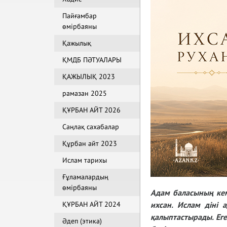
Пайғамбар
өмірбаяны
Қажылық
ҚМДБ ПӘТУАЛАРЫ
ҚАЖЫЛЫҚ 2023
рамазан 2025
ҚҰРБАН АЙТ 2026
Саңлақ сахабалар
Құрбан айт 2023
Ислам тарихы
Ғұламалардың
өмірбаяны
Адам баласының кем
ҚҰРБАН АЙТ 2024
ихсан. Ислам діні 
қалыптастырады. Ег
Әдеп (этика)