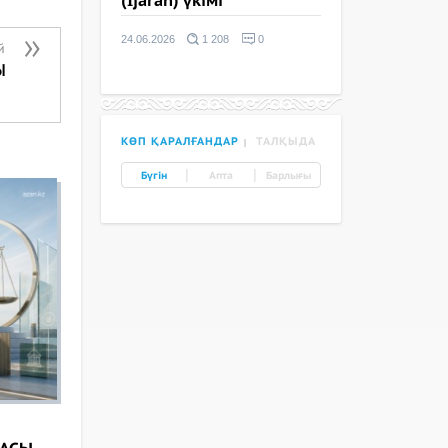
(Ijarah) үкімі
24.06.2026
1 208
0
й
Ы
КӨП ҚАРАЛҒАНДАР
ТАЛҚЫДА
|
|
Бүгін
Апта
Барлығы