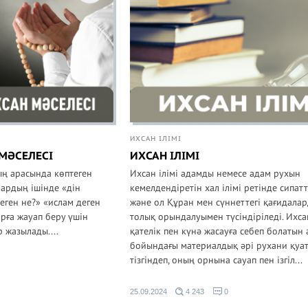
ИХСАН ІЛІМІ
МӘСЕЛЕСІ
ИХСАН ІЛІМІ
ың арасында көптеген
Ихсан ілімі адамды немесе адам рухын
лардың ішінде «дін
кемелдендіретін хал ілімі ретінде сипат
деген не?» «ислам деген
және ол Құран мен сүннеттегі қағидала
арға жауап беру үшін
толық орындалуымен түсіндіріледі. Ихсан
р жазылады....
қателік пен күнә жасауға себеп болатын
бойындағы материалдық әрі рухани қуат
тізгіндеп, оның орнына сауап пен ізгіл...
25.09.2024
4 243
0