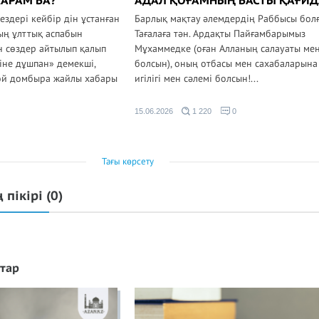
АРАМ БА?
АДАЛ ҚОҒАМНЫҢ БАСТЫ ҚАҒИ
ездері кейбір дін ұстанған
Барлық мақтау әлемдердің Раббысы болғ
ың ұлттық аспабын
Тағалаға тән. Ардақты Пайғамбарымыз
н сөздер айтылып қалып
Мұхаммедке (оған Алланың салауаты мен
іне дұшпан» демекші,
болсын), оның отбасы мен сахабаларына
ой домбыра жайлы хабары
игілігі мен сәлемі болсын!...
15.06.2026
1 220
0
Тағы көрсету
 пікірі
(0)
тар