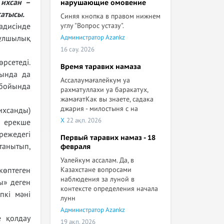
 ихсан –
нарушающие омовение
сатысы.
Синяя кнопка в правом нижнем
углу "Вопрос устазу".
адисінде
Администратор Azankz
құлшылық
16 сәу. 2026
рсетеді.
Время таравих намаза
сында да
Ассалаумағалейкум уа
бойында
рахматуллахи уа баракатух,
жамағатКак вы знаете, садака
джария - милостыня с на
ихсанды)
X
22 ақп. 2026
н ерекше
режедегі
Первый таравих намаз - 18
 танытып,
февраля
Уалейкум ассалам. Да, в
Казахстане вопросами
көптеген
наблюдения за луной в
ы» деген
контексте определения начала
пкі мәні
лунн
Администратор Azankz
е қолдау
19 ақп. 2026