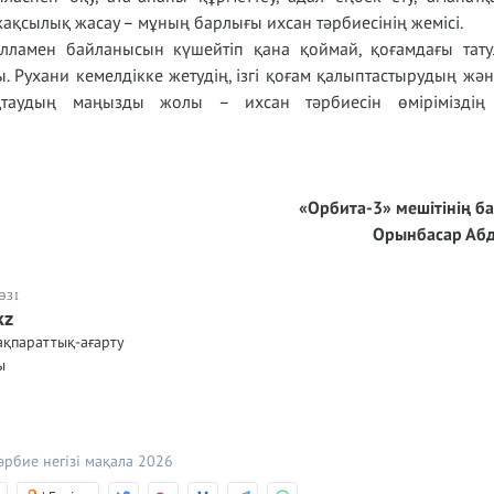
жақсылық жасау – мұның барлығы ихсан тәрбиесінің жемісі.
лламен байланысын күшейтіп қана қоймай, қоғамдағы тат
ы. Рухани кемелдікке жетудің, ізгі қоғам қалыптастырудың жә
таудың маңызды жолы – ихсан тәрбиесін өміріміздің н
«Орбита-3» мешітінің б
Орынбасар Аб
ӨЗІ
kz
ақпараттық-ағарту
лы
әрбие негізі
мақала 2026