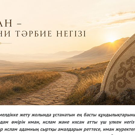
елдікке жету жолында ұстанатын ең басты құндылықтарыны
адам өмірін иман, ислам және ихсан атты үш үлкен негі
ер ислам адамның сыртқы амалдарын реттесе, иман жүректегі