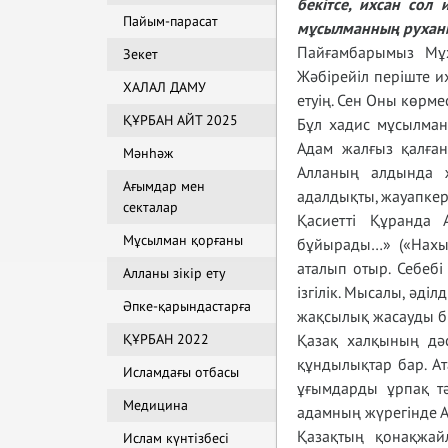
бекітсе, ихсан сол
Пайым-парасат
мұсылманның рухани 
Пайғамбарымыз Мұх
Зекет
Жәбірейіл періште и
ХАЛАЛ ДАМУ
етуің. Сен Оны көрмес
ҚҰРБАН АЙТ 2025
Бұл хадис мұсылманн
Адам жалғыз қалған
Мәнһәж
Алланың алдында 
Ағымдар мен
адалдықты, жауапкер
секталар
Қасиетті Құранда 
Мұсылман қорғаны
бұйырады…» («Нахыл»
аталып отыр. Себебі
Алланы зікір ету
ізгілік. Мысалы, әді
Әпке-қарындастарға
жақсылық жасауды бі
ҚҰРБАН 2022
Қазақ халқының дәс
құндылықтар бар. А
Исламдағы отбасы
ұғымдарды ұрпақ тәр
Медицина
адамның жүрегінде А
Қазақтың қонақжайл
Ислам күнтізбесі