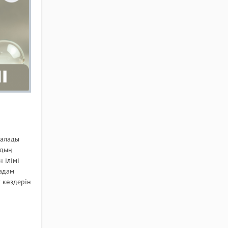
талады
рдың
 ілімі
 адам
 көздерін