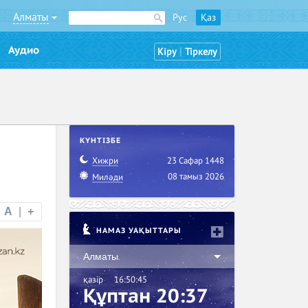
Алматы
Рус
Қаз
Аудио
|
Кіру
Тіркелу
КҮНТІЗБЕ
Хижри
23 Сафар 1448
08 тамыз 2026
Миләди
|
A
|
+
НАМАЗ УАҚЫТТАРЫ
Алматы
қазір
16:50:47
Құптан 20:37