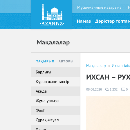
Мұсылманның назарына
Намаз
Дәрістер топта
Мақалалар
ТАҚЫРЫП
АВТОРЫ
Мақалалар
Ихсан ілі
Барлығы
ИХСАН – РУХ
Құран және тәпсір
08.06.2026
1 232
0
Ақида
Жұма уағызы
Фиқһ
Сұрақ-жауап
Хадис