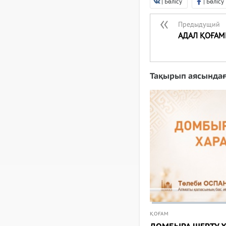
| Бөлісу
| Бөлісу
Предыдущий
АДАЛ ҚОҒАМ
Тақырып аясында
ҚОҒАМ