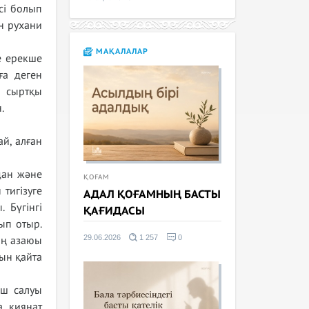
сі болып
н рухани
МАҚАЛАЛАР
е ерекше
ға деген
ң сыртқы
.
й, алған
дан және
ҚОҒАМ
 тигізуге
АДАЛ ҚОҒАМНЫҢ БАСТЫ
 Бүгінгі
ҚАҒИДАСЫ
ып отыр.
29.06.2026
1 257
0
ің азаюы
ын қайта
үш салуы
а қиянат