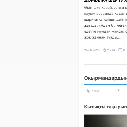
ДОМБЫРА ШЕРТУ Х
Өкінішке қарай, соңғы к
қауым арасында қазақт
шариғатқа қайшы дейті
жатады. «Адам білмеген
әдетте мұндай жаңсақ 
жоқ жаннан туады....
24.06.2026
2 214
0
Оқырмандардың
Іріктеу
Қызықты тақырып