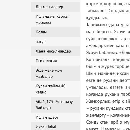
көрсету, көрші ақыс
Дін мен дәстүр
табылады. Сондықта
Исламдағы қаржы
құндылық.
мәселесі
Тарихымыздағы ұлы т
мән берген. Ясауи х
Қоғам
сүйіспеншілікті а
пәтуә
амалдарымен қатар іш
Жаңа мұсылмандар
Ясауи бабамыз: «Ғалы
Көп айтады, көңілін
Психология
білімін жүрек тәрбие
Эссе және жол
Шын мәнінде, ихсан
жазбалар
өзге де рухани дерт
Құран жайлы 40
ұмтылады, өзгеге зи
хадис
қоғамда рухани тәрб
Жемқорлық, өтірік а
Абай_175: Эссе жазу
байқауы
– рухани құндылықта
жаңғырту – қоғамның
Ислам әдебі
Сондықтан әрбір мұ
Ихсан ілімі
қажет. Намазды ықы