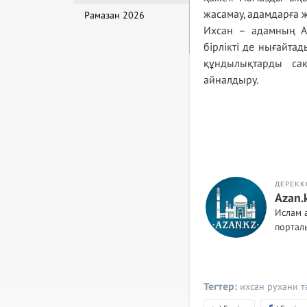
жасамау, адамдарға 
Рамазан 2026
Ихсан – адамның А
бірлікті де нығайтад
құндылықтарды сақ
айналдыру.
ДЕРЕКК
Azan.
Ислам 
порта
Тегтер:
ихсан рухани т