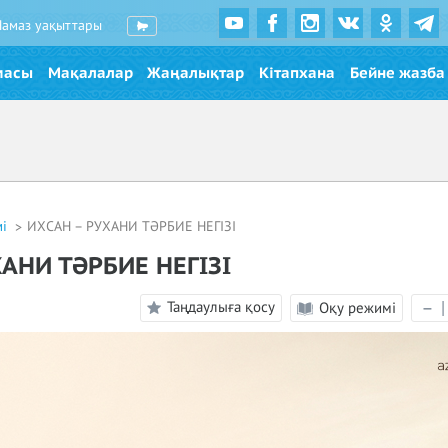
Намаз уақыттары
масы
Мақалалар
Жаңалықтар
Кітапхана
Бейне жазба
мі
ИХСАН – РУХАНИ ТӘРБИЕ НЕГІЗІ
АНИ ТӘРБИЕ НЕГІЗІ
Таңдаулыға қосу
Оқу режимі
–