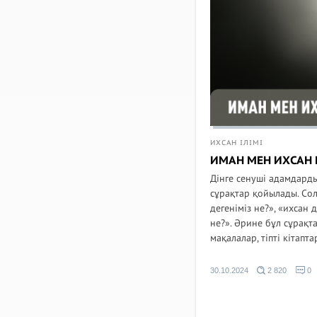
ИХСАН ІЛІМІ
ИМАН МЕН ИХСАН 
Дінге сенуші адамдард
сұрақтар қойылады. Со
дегеніміз не?», «ихсан 
не?». Әрине бұл сұрақт
мақалалар, тіпті кітапта
30.10.2024
2 820
0