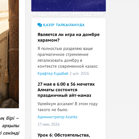
ҚАЗІР ТАЛҚЫЛАНУДА
Является ли игра на домбре
харамом?
Я полностью разделяю ваше
прагматичное стремление
легализовать домбру в
контексте современной казахс
Крафтер Кудабай
2 шіл. 2026
27 мая в 6:00 в 56 мечетях
Алматы состоится
праздничный айт-намаз
Уалейкум ассалам! В этом году
такого не было.
Администратор Azankz
ң бірі –
27 мам. 2026
з арқылы
 сенімді
Урок 6: Обстоятельства,