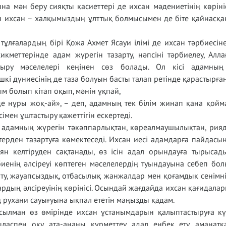
ына мән беру сияқты қасиеттері де ихсан мәдениетінің көріні
н ихсан – халқымыздың ұлттық болмысымен де біте қайнасқа
ұлғалардың бірі Қожа Ахмет Ясауи ілімі де ихсан тәрбиесін
икметтерінде адам жүрегін тазарту, нәпсіні тәрбиелеу, Алла
рттыру мәселелері кеңінен сөз болады. Ол кісі адамны
кі дүниесінің де таза болуын басты талап ретінде қарастырған
м болып кітап оқып, мәнін ұқпай,
де нұры жоқ-ай», – деп, адамның тек білім жинап қана қойма
сімен ұштастыру қажеттігін ескертеді.
 адамның жүрегін тәкәппарлықтан, көреалмаушылықтан, рия
терден тазартуға көмектеседі. Ихсан иесі адамдарға пайдасын
ян келтіруден сақтанады, өз ісін адал орындауға тырысады.
иенің әлсіреуі көптеген мәселелердің туындауына себеп бол
йту, жауапсыздық, отбасылық жанжалдар мен қоғамдық сенімн
рдың әлсіреуінің көрінісі. Осындай жағдайда ихсан қағидалар
 рухани сауығуына ықпал ететін маңызды қадам.
сылман өз өмірінде ихсан ұстанымдарын қалыптастыруға к
ласпен оқу, ата-ананы құрметтеу, адал еңбек ету, аманатқ