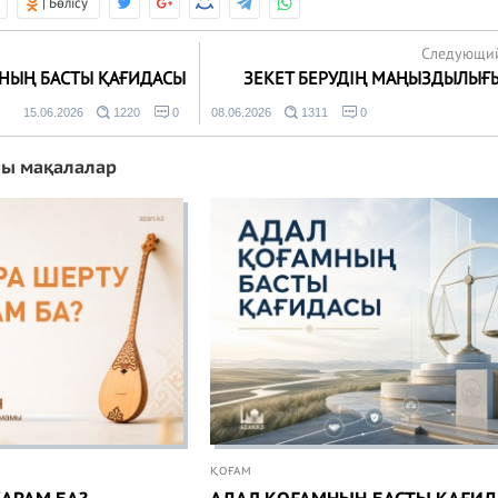
| Бөлісу
Следующи
НЫҢ БАСТЫ ҚАҒИДАСЫ
ЗЕКЕТ БЕРУДІҢ МАҢЫЗДЫЛЫҒ
15.06.2026
1220
0
08.06.2026
1311
0
ғы мақалалар
ҚОҒАМ