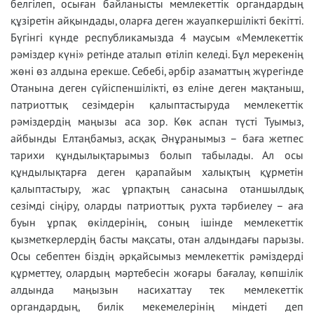
белгілеп, осыған байланысты мемлекеттік органдардың
құзіретін айқындады, оларға деген жауапкершілікті бекітті.
Бүгінгі күнде республикамызда 4 маусым «Мемлекеттік
рәміздер күні» ретінде аталып өтіліп келеді. Бұл мерекенің
жөні өз алдына ерекше. Себебі, әрбір азаматтың жүрегінде
Отанына деген сүйіспеншілікті, өз еліне деген мақтаныш,
патриоттық сезімдерін қалыптастыруда мемлекеттік
рәміздердің маңызы аса зор. Көк аспан түсті Туымыз,
айбынды Елтаңбамыз, асқақ Әнұранымыз – баға жетпес
тарихи құндылықтарымыз болып табылады. Ал осы
құндылықтарға деген қарапайым халықтың құрметін
қалыптастыру, жас ұрпақтың санасына отаншылдық
сезімді сіңіру, оларды патриоттық рухта тәрбиелеу – аға
буын ұрпақ өкілдерінің, соның ішінде мемлекеттік
қызметкерлердің басты мақсаты, отан алдындағы парызы.
Осы себептен біздің әрқайсымыз мемлекеттік рәміздерді
құрметтеу, олардың мәртебесін жоғары бағалау, көпшілік
алдында маңызын насихаттау тек мемлекеттік
органдардың, билік мекемелерінің міндеті деп