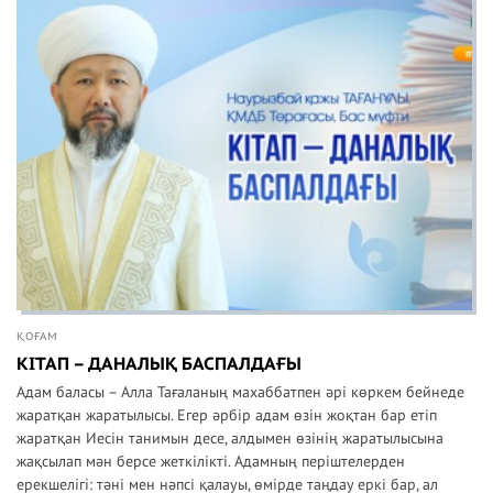
ҚОҒАМ
КІТАП – ДАНАЛЫҚ БАСПАЛДАҒЫ
Адам баласы – Алла Тағаланың махаббатпен әрі көркем бейнеде
жаратқан жаратылысы. Егер әрбір адам өзін жоқтан бар етіп
жаратқан Иесін танимын десе, алдымен өзінің жаратылысына
жақсылап мән берсе жеткілікті. Адамның періштелерден
ерекшелігі: тәні мен нәпсі қалауы, өмірде таңдау еркі бар, ал