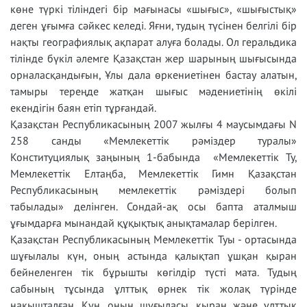
көне түркі тіліндегі бір мағынасы «шығыс», «шығыстық»
деген ұғымға сәйкес келеді. Яғни, тудың түсінен белгілі бір
нақты географиялық ақпарат алуға болады. Ол геральдика
тілінде бүкіл әлемге Қазақстан жер шарының шығысында
орналасқандығын, Ұлы дала өркениетінен бастау алатын,
тамыры тереңде жатқан шығыс мәдениетінің өкілі
екендігін баян етіп тұрғандай.
Қазақстан Республикасының 2007 жылғы 4 маусымдағы N
258 санды «Мемлекеттік рәміздер туралы»
Конституциялық заңының 1-бабында «Мемлекеттік Ту,
Мемлекеттік Елтаңба, Мемлекеттік Гимн Қазақстан
Республикасының мемлекеттік рәміздері болып
табылады» делінген. Сондай-ақ осы бапта аталмыш
ұғымдарға мынандай құқықтық анықтамалар берілген.
Қазақстан Республикасының Мемлекеттік Туы - ортасында
шұғылалы күн, оның астында қалықтап ұшқан қыран
бейнеленген тік бұрышты көгілдір түсті мата. Тудың
сабының тұсында ұлттық өрнек тік жолақ түрінде
нақышталған. Күн, оның шұғыласы, қыран және ұлттық