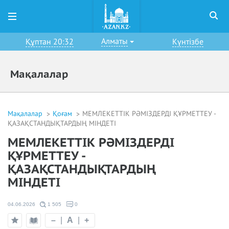
Алматы
Құптан 20:32
Күнтізбе
Мақалалар
Мақалалар
Қоғам
МЕМЛЕКЕТТІК РӘМІЗДЕРДІ ҚҰРМЕТТЕУ -
ҚАЗАҚСТАНДЫҚТАРДЫҢ МІНДЕТІ
МЕМЛЕКЕТТІК РӘМІЗДЕРДІ
ҚҰРМЕТТЕУ -
ҚАЗАҚСТАНДЫҚТАРДЫҢ
МІНДЕТІ
04.06.2026
1 505
0
–
|
A
|
+