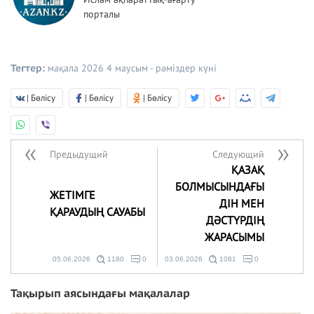
порталы
Тегтер:
мақала 2026
4 маусым - рәміздер күні
| Бөлісу
| Бөлісу
| Бөлісу
Предыдущий
Следующий
ҚАЗАҚ
БОЛМЫСЫНДАҒЫ
ЖЕТІМГЕ
ДІН МЕН
ҚАРАУДЫҢ САУАБЫ
ДӘСТҮРДІҢ
ЖАРАСЫМЫ
05.06.2026
1180
0
03.06.2026
1081
0
Тақырып аясындағы мақалалар