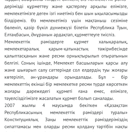
дері­мізді құрметтеу және қастерлеу арқылы елімізге,
мемле­ке­ті­мізге деген ізгі ниетіміз бен шын ықыласымызды
білдіреміз. Өз мемлекетіміз үшін мақтаныш сезіміне
бөленіп, қазір бүкіл дүниежүзі білетін Республика Туын,
Елтаңбасын, Әнұранын ардақтап, құрметтеуге тиіспіз.
Мемлекеттік рәміздерге құрмет халықаралық,
мемлекетаралық қарым-қатынастың тәжірибесінде
қалыптасқанын және ресми орнықтырылып отыратынын
белгілі. Соның ішінде, Мемлекет басшыларын қарсы алу
және шығарып салу сәттерінде сол елдердің туы жоғары
көтеріліп, ән-ұрандары орындалады. Бұл – бір
мемлекеттің екінші бір мемлекетке ресми түрде көрсеткен
жоғары дәрежедегі құрметі ғана емес, елімізге,
тәуелсіздігімізге жасалатын құрмет болып саналады.
2007 жылғы 4 маусымда бекіткен «Қазақстан
Республикасының мемлекеттік рәміздері туралы»
Конституциялық Заңы мемлекеттік рәміздеріміздің
сипаттамасы мен оларды ресми қолдану тәртібін нақты