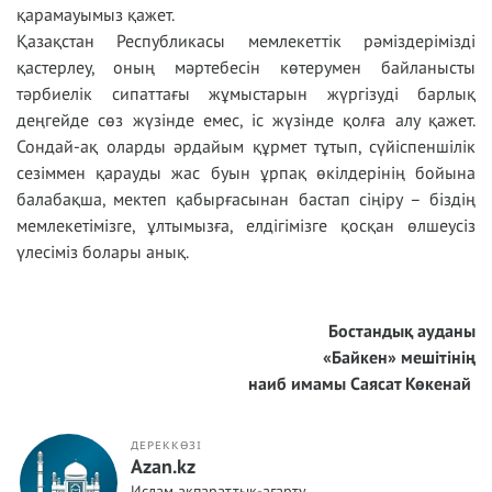
қарамауымыз қажет.
Қазақстан Республикасы мемлекеттік рәміздерімізді
қастерлеу, оның мәртебесін көтерумен байланысты
тәрбиелік сипаттағы жұмыстарын жүргізуді барлық
деңгейде сөз жүзінде емес, іс жүзінде қолға алу қажет.
Сондай-ақ оларды әрдайым құрмет тұтып, сүйіспеншілік
сезіммен қарауды жас буын ұрпақ өкілдерінің бойына
балабақша, мектеп қабырғасынан бастап сіңіру – біздің
мемлекетімізге, ұлтымызға, елдігімізге қосқан өлшеусіз
үлесіміз болары анық.
Бостандық ауданы
«Байкен» мешітінің
наиб имамы Саясат Көкенай
ДЕРЕККӨЗІ
Azan.kz
Ислам ақпараттық-ағарту