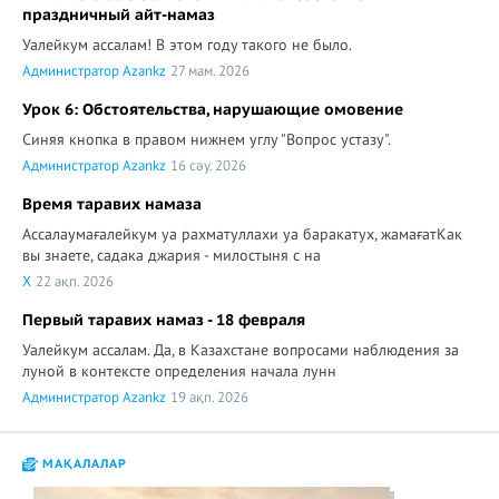
праздничный айт-намаз
Уалейкум ассалам! В этом году такого не было.
Администратор Azankz
27 мам. 2026
Урок 6: Обстоятельства, нарушающие омовение
Синяя кнопка в правом нижнем углу "Вопрос устазу".
Администратор Azankz
16 сәу. 2026
Время таравих намаза
Ассалаумағалейкум уа рахматуллахи уа баракатух, жамағатКак
вы знаете, садака джария - милостыня с на
X
22 ақп. 2026
Первый таравих намаз - 18 февраля
Уалейкум ассалам. Да, в Казахстане вопросами наблюдения за
луной в контексте определения начала лунн
Администратор Azankz
19 ақп. 2026
МАҚАЛАЛАР