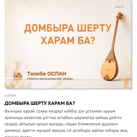
ҚОҒАМ
ДОМБЫРА ШЕРТУ ХАРАМ БА?
Өкінішке қарай, соңғы кездері кейбір дін ұстанған қауым
арасында қазақтың ұлттық аспабын шариғатқа қайшы дейтін
сөздер айтылып қалып жатады. «Адам білмегеніне дұшпан»
демекші, әдетте мұндай жаңсақ ой домбыра жайлы хабары жоқ
жаннан туады....