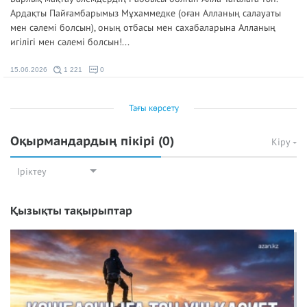
Ардақты Пайғамбарымыз Мұхаммедке (оған Алланың салауаты
мен сәлемі болсын), оның отбасы мен сахабаларына Алланың
игілігі мен сәлемі болсын!...
15.06.2026
1 221
0
Тағы көрсету
Оқырмандардың пікірі
(0)
Кіру
Іріктеу
Қызықты тақырыптар