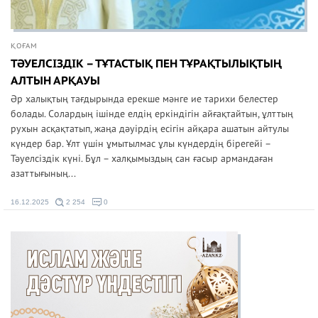
ҚОҒАМ
ТӘУЕЛСІЗДІК – ТҰТАСТЫҚ ПЕН ТҰРАҚТЫЛЫҚТЫҢ
АЛТЫН АРҚАУЫ
Әр халықтың тағдырында ерекше мәнге ие тарихи белестер
болады. Солардың ішінде елдің еркіндігін айғақтайтын, ұлттың
рухын асқақтатып, жаңа дәуірдің есігін айқара ашатын айтулы
күндер бар. Ұлт үшін ұмытылмас ұлы күндердің бірегейі –
Тәуелсіздік күні. Бұл – халқымыздың сан ғасыр армандаған
азаттығының...
16.12.2025
2 254
0