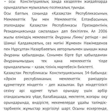
– осы Конституциялық заңда көзделген жағдайларда
орындалатын музыкалық-поэтикалық туынды.
Осы баптың соңында «Қазақстан Республикасының
Мемлекеттік Туы мен Мемлекеттік Елтаңбасының
эталондары Қазақстан Республикасы Президентінің
Резиденциясында сақталады» деп бекітілген. Ал 2006
жылы еліміздің мемлекеттік Әнұраны /Гимн/ ретінде - әні
Шәмші Қалдаяқовтың, сөз мәтіні Жұмекен Нәжімеденов
пен Нұрсұлтан Назарбаевтың авторлығымен шыққан жаңа
Әнұраны қабылданды. Сонымен бірге бұл қабылданған
Әнұранымыздың тек қана мемлекеттік тілде
орындалатыны – қазақ тілінің мәртебесін биіктетті.
Қазақстан Республикасы Конституциясының 34-бабында:
«Әркім республиканың мемлекеттік рәміздерін
құрметтеуге міндетті» - деп жазылған. Бұл міндеттілікті
сезіну әрі құрмет тұтып орындау үшін әрбір
отандасымызға үйде, балабақшада, мектепте, жоғары оқу
орындарында, өндірісте, мекемелерде ұдайы тәлімдік-
тәрбиелік жұмыстар жүргізілуі шарт. Осыны ескергенде,