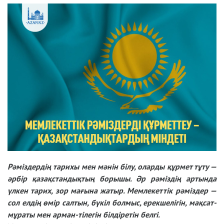
Оқу
Таңдаулыға
режимі
қосу
Рәміздердің тарихы мен мәнін білу, оларды құрмет тұту —
әрбір қазақстандықтың борышы. Әр рәміздің артында
үлкен тарих, зор мағына жатыр. Мемлекеттік рәміздер —
сол елдің өмір салтын, бүкіл болмыс, ерекшелігін, мақсат-
мұраты мен арман-тілегін білдіретін белгі.