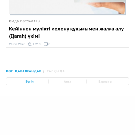
ҚМДБ ПӘТУАЛАРЫ
Кейіннен мүлікті иелену құқығымен жалға алу
(Ijarah) үкімі
24.06.2026
1 213
0
КӨП ҚАРАЛҒАНДАР
ТАЛҚЫДА
|
|
Бүгін
Апта
Барлығы