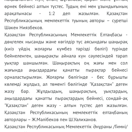
өрнек бейнесі алтын түстес. Тудың ені мен ұзындығының
арақатынасы - 1:2 деп жазылған. Қазақстан
Республикасының мемлекеттік туының авторы – суретші
Шәкен Ниязбеков.
Қазақстан Республикасының Мемлекеттік Елтаңбасы -
дөңгелек нысанды және көгілдір түс аясындағы шаңырақ
(киіз үйдің жоғарғы күмбез тәрізді бөлігі) түрінде
бейнеленген, шаңырақты айнала күн сәулесіндей тарап
уықтар шаншылған. Шаңырақтың оң жағы мен сол
жағында аңыздардағы қанатты пырақтар бейнесі
орналастырылған. Жоғарғы бөлігінде - бес бұрышты
көлемді жұлдыз, ал төменгі бөлігінде "Қазақстан" деген
жазу бар. Жұлдыздың, шаңырақтың, уықтардың,
аңыздардағы қанатты пырақтардың бейнесі, сондай-ақ
"Қазақстан" деген жазу - алтын түстес деп жазылған.
Қазақстан Республикасының мемлекеттік елтаңбаның
авторлары – Ж.Мәлібеков пен Ш.Уалиханов.
Қазақстан Республикасының Мемлекеттік Әнұраны /Гимні/