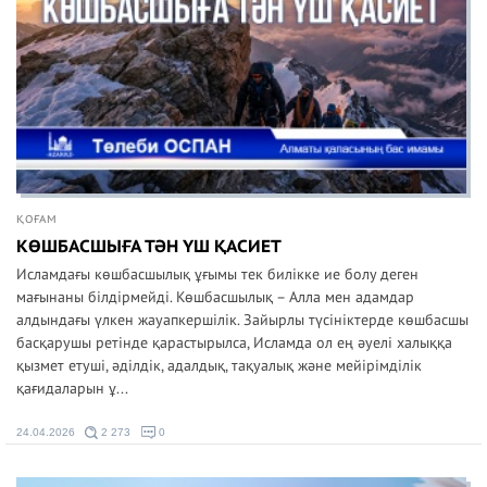
ҚОҒАМ
КӨШБАСШЫҒА ТӘН ҮШ ҚАСИЕТ
Исламдағы көшбасшылық ұғымы тек билікке ие болу деген
мағынаны білдірмейді. Көшбасшылық – Алла мен адамдар
алдындағы үлкен жауапкершілік. Зайырлы түсініктерде көшбасшы
басқарушы ретінде қарастырылса, Исламда ол ең әуелі халыққа
қызмет етуші, әділдік, адалдық, тақуалық және мейірімділік
қағидаларын ұ...
24.04.2026
2 273
0