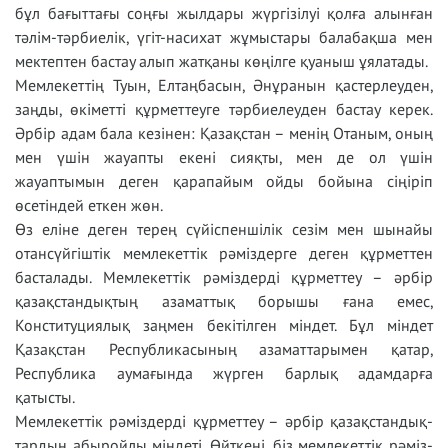
бұл бағыттағы соңғы жылдары жүргізілуі қолға алынған
тәлім-тәрбиелік, үгіт-насихат жұмыстары балабақша мен
мектептен бастау алып жатқаны көңілге қуаныш ұялатады.
Мемлекеттің Туын, Елтаңбасын, Әнұранын қастерлеуден,
заңды, өкіметті құрметтеуге тәрбиелеуден бастау керек.
Әрбір адам бала кезінен: Қазақстан – менің Отаным, оның
мен үшін жауапты екені сияқты, мен де ол үшін
жауаптымын деген қарапайым ойды бойына сіңіріп
өсетіндей еткен жөн.
Өз еліне деген терең сүйіспеншілік сезім мен шынайы
отансүйгіштік мемлекеттік рәміздерге деген құрметтен
басталады. Мемлекеттік рәміздерді құрметтеу – әрбір
қазақстандықтың азаматтық борышы ғана емес,
Конституциялық заңмен бекітілген міндет. Бұл міндет
Қазақстан Республикасының азаматтарымен қатар,
Республика аумағында жүрген барлық адамдарға
қатысты.
Мемлекеттік рәміздерді құрметтеу – әрбір қазақ­стан­дық­
тар­дың абыройлы міндеті. Өйткені, біз мемлекеттік рәміз­