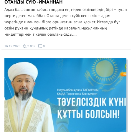
ОТАНДЫ СҮЮ -ИМАННАН
Адам баласының табиғатындағы ең терең сезімдердің бірі – туған
жерге деген махаббат. Отанға деген сүйіспеншілік – адам
жүрегінде иманмен бірге орнығатын асыл қасиет. Исламда бұл
сезім рухани құндылық ретінде қаралып, мұсылманның
міндеттерімен тікелей байланысады....
16.12.2025
2 052
0