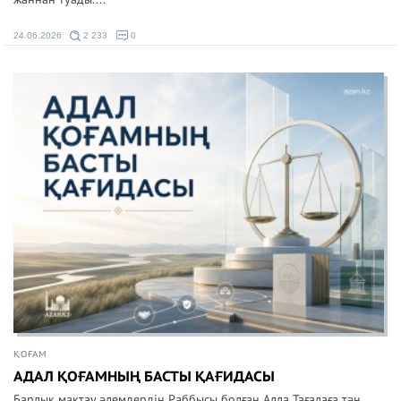
24.06.2026
2 233
0
ҚОҒАМ
АДАЛ ҚОҒАМНЫҢ БАСТЫ ҚАҒИДАСЫ
Барлық мақтау әлемдердің Раббысы болған Алла Тағалаға тән.