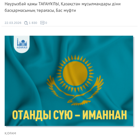
Наурызбай қажы ТАҒАНҰЛЫ, Қазақстан мұсылмандары діни
басқармасының төрағасы, Бас мүфти
22.03.2026
1 830
0
ҚОҒАМ