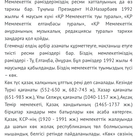
Мемлекеттік рәміздеріміздің ресми хатталуының да өз
тарихы бар. Тұңғыш Президент Н.Ә.Назарбаев 1992
жылғы 4 маусым күні «ҚР Мемлекеттік туы туралы», «ҚР
Мемлекеттік елтаңбасы туралы», «ҚР Мемлекеттік
әнұранының музыкалық редакциясы туралы» тарихи
заңдарға қол қойды.
Егеменді елдің әрбір азаматы құрметтеуге, мақтаныш етуге
тиісті ресми рәміздері бар. Біздің мемлекетіміздің
рәміздері - Ту, Елтаңба, Әнұран. Бұл рәміздер 1992 жылы 4
маусымда қабылданды. Біздің мемлекеттік туымыздың түсі
– көк.
Көк түс қазақ халқының ұлттық реңі деп саналады. Кезінде
Түркі қағанаты (552-630 ж, 682-743 ж), Хазар қағанаты
(651-983 жж.), Ұлы Селжұқ қағанаты (1040-1157 жж.), Ақсақ
Темір мемлекеті, Қазақ хандығының (1465-1737 жж.)
бірқатар хандары мен батырлары көк асаба көтерген.
Қазақ КСР-нің (1920 - 1991 жж.) мемлекеттік жалауында
да шағын көк жолақ республиканың төл болмысының
нышандық белгісі ретінде пайдаланылады. «Көк» сөзінің