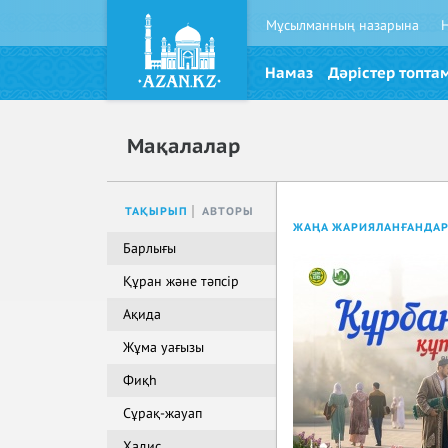
Мұсылманның назарына
Намаз
Дәрістер топта
Мақалалар
ТАҚЫРЫП
АВТОРЫ
ЖАҢА ЖАРИЯЛАНҒАНДА
Барлығы
Құран және тәпсір
Ақида
Жұма уағызы
Фиқһ
Сұрақ-жауап
Хадис