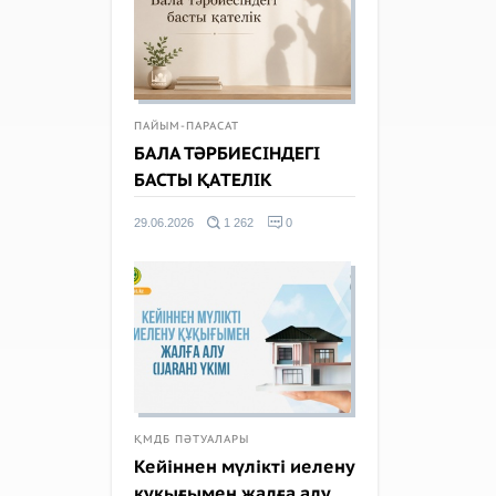
ПАЙЫМ-ПАРАСАТ
БАЛА ТӘРБИЕСІНДЕГІ
БАСТЫ ҚАТЕЛІК
29.06.2026
1 262
0
ҚМДБ ПӘТУАЛАРЫ
Кейіннен мүлікті иелену
құқығымен жалға алу