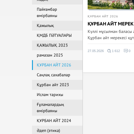
Пайғамбар
өмірбаяны
ҚҰРБАН АЙТ 2026
ҚҰРБАН АЙТ МЕРЕК
Қажылық
Күллі мұсылман баласы а
ҚМДБ ПӘТУАЛАРЫ
Құрбан айт мерекесі құ
ҚАЖЫЛЫҚ 2023
27.05.2026
1 612
0
рамазан 2025
ҚҰРБАН АЙТ 2026
Саңлақ сахабалар
Құрбан айт 2023
Ислам тарихы
Ғұламалардың
өмірбаяны
ҚҰРБАН АЙТ 2024
Әдеп (этика)