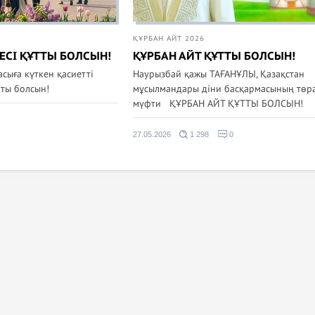
ҚҰРБАН АЙТ 2026
ЕСІ ҚҰТТЫ БОЛСЫН!
ҚҰРБАН АЙТ ҚҰТТЫ БОЛСЫН!
сыға күткен қасиетті
Наурызбай қажы ТАҒАНҰЛЫ, Қазақстан
тты болсын!
мұсылмандары діни басқармасының төра
мүфти ҚҰРБАН АЙТ ҚҰТТЫ БОЛСЫН!
27.05.2026
1 298
0