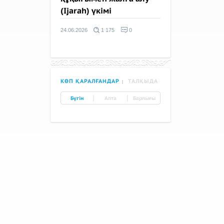
(Ijarah) үкімі
24.06.2026
1 175
0
КӨП ҚАРАЛҒАНДАР
ТАЛҚЫДА
|
|
Бүгін
Апта
Барлығы