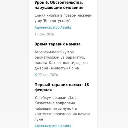
Урок 6: Обстоятельства,
нарушающие омовение
Синяя кнопка в правом нижнем
углу "Вопрос устазу".
Администратор Azankz
16 сәу. 2026
Время таравих намаза
Ассалаумағалейкум уа
рахматуллахи уа баракатух,
жамағатКак вы знаете, садака
джария - милостыня с на
X
22 ақп. 2026
Первый таравих намаз - 18
февраля
Уалейкум ассалам. Да, в
Казахстане вопросами
наблюдения за луной в
контексте определения начала
лунн
Администратор Azankz