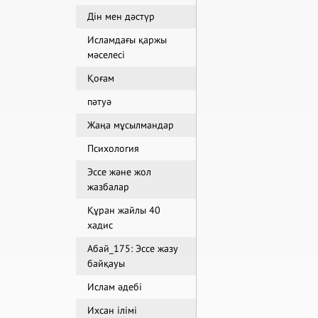
Дін мен дәстүр
Исламдағы қаржы
мәселесі
Қоғам
пәтуә
Жаңа мұсылмандар
Психология
Эссе және жол
жазбалар
Құран жайлы 40
хадис
Абай_175: Эссе жазу
байқауы
Ислам әдебі
Ихсан ілімі