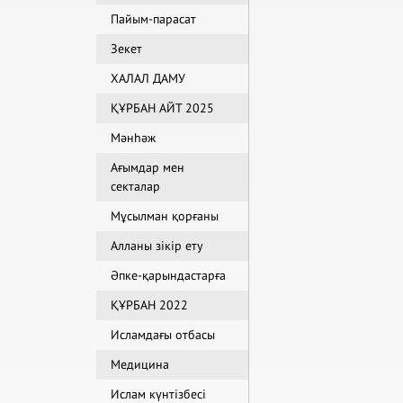
Пайым-парасат
Зекет
ХАЛАЛ ДАМУ
ҚҰРБАН АЙТ 2025
Мәнһәж
Ағымдар мен
секталар
Мұсылман қорғаны
Алланы зікір ету
Әпке-қарындастарға
ҚҰРБАН 2022
Исламдағы отбасы
Медицина
Ислам күнтізбесі