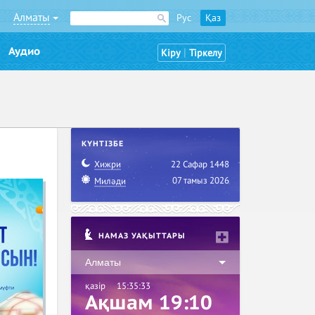
Алматы
Рус
Қаз
Аудио
|
Кіру
Тіркелу
КҮНТІЗБЕ
Хижри
22 Сафар 1448
07 тамыз 2026
Миләди
НАМАЗ УАҚЫТТАРЫ
Алматы
қазір
15:35:34
Ақшам 19:10