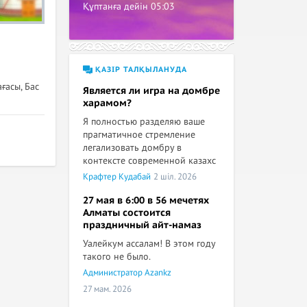
Құптанға дейін
05:03
ҚАЗІР ТАЛҚЫЛАНУДА
ғасы, Бас
Является ли игра на домбре
харамом?
Я полностью разделяю ваше
прагматичное стремление
легализовать домбру в
контексте современной казахс
Крафтер Кудабай
2 шіл. 2026
27 мая в 6:00 в 56 мечетях
Алматы состоится
праздничный айт-намаз
Уалейкум ассалам! В этом году
такого не было.
Администратор Azankz
27 мам. 2026