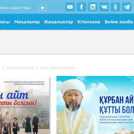
Намаз уақыттары
масы
Мақалалар
Жаңалықтар
Кітапхана
Бейне жазба
Р
ТАЛҚЫЛАНУДА
КӨП ҚАРАЛҒАНДАР