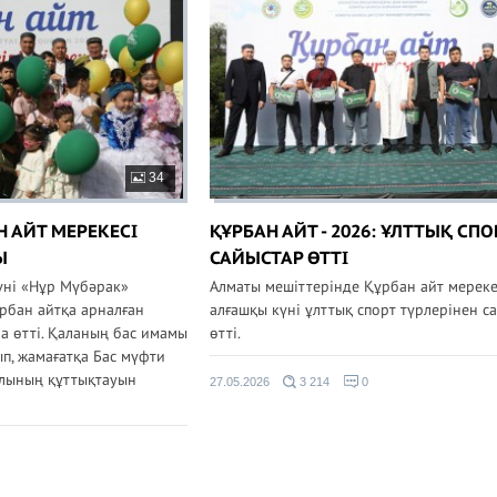
34
 АЙТ МЕРЕКЕСІ
ҚҰРБАН АЙТ - 2026: ҰЛТТЫҚ СП
Ы
САЙЫСТАР ӨТТІ
үні «Нұр Мүбәрак»
Алматы мешіттерінде Құрбан айт мереке
рбан айтқа арналған
алғашқы күні ұлттық спорт түрлерінен с
а өтті. Қаланың бас имамы
өтті.
п, жамағатқа Бас мүфти
ұлының құттықтауын
27.05.2026
3 214
0