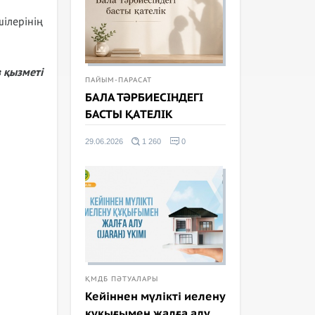
ілерінің
 қызметі
ПАЙЫМ-ПАРАСАТ
БАЛА ТӘРБИЕСІНДЕГІ
БАСТЫ ҚАТЕЛІК
29.06.2026
1 260
0
ҚМДБ ПӘТУАЛАРЫ
Кейіннен мүлікті иелену
құқығымен жалға алу