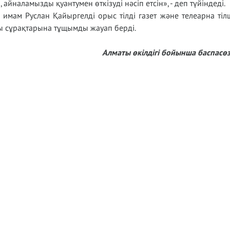
айналамызды қуантумен өткізуді нәсіп етсін», - деп түйіндеді.
имам Руслан Қайыргелді орыс тілді газет және телеарна тілш
ы сұрақтарына тұщымды жауап берді.
Алматы өкілдігі бойынша баспасөз