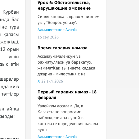
Урок 6: Обстоятельства,
нарушающие омовение
ң Құрбан
Синяя кнопка в правом нижнем
ында Бас
углу "Вопрос устазу".
іне тура
Администратор Azankz
ы қаласы
16 сәу. 2026
еткізді.
Время таравих намаза
 12 орын
Ассалаумағалейкум уа
ер үшін
рахматуллахи уа баракатух,
дық етін
жамағатКак вы знаете, садака
джария - милостыня с на
-шаралар
X
22 ақп. 2026
нда киіз
Первый таравих намаз - 18
 тәттілер
февраля
Уалейкум ассалам. Да, в
ан айтқа
Казахстане вопросами
ақырды:
наблюдения за луной в
контексте определения начала
лунн
Администратор Azankz
зашылығы