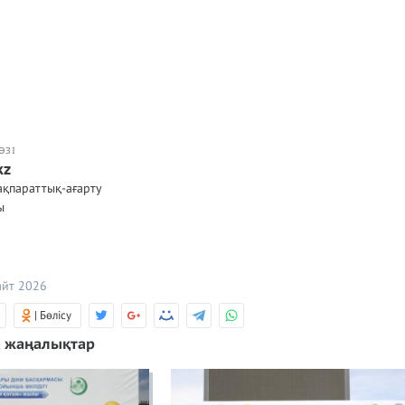
ӨЗІ
kz
ақпараттық-ағарту
лы
айт 2026
| Бөлісу
 жаңалықтар