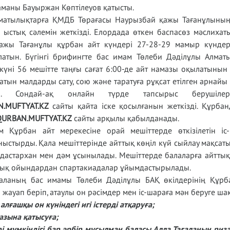
маны Бауыржан Көптілеуов қатысты.
лматылықтарға ҚМДБ Төрағасы Наурызбай қажы Тағанұлыны
 ыстық сәлемін жеткізді. Елордада өткен баспасөз мәслихат
ажы Тағанұлы құрбан айт күндері 27-28-29 мамыр күндер
олатын. Бүгінгі брифингте бас имам Төлеби Дәділұлы Алмат
ні 56 мешітте таңғы сағат 6:00-де айт намазы оқылатынын ж
ын малдарды сату, сою және таратуға рұқсат етілген арнайы
тты. Сондай-ақ онлайн түрде тапсырыс берушіл
N.MUFTYAT.KZ
сайты қайта іске қосылғанын жеткізді. Құрбан
QURBAN.MUFTYAT.KZ
сайты арқылы қабылданады.
 Құрбан айт мерекесіне орай мешіттерде өткізілетін іс
ыстырды. Қала мешіттерінде айттық көңіл күй сыйлау мақсаты
ық дастархан мен дәм ұсынылады. Мешіттерде балаларға айттық
лттық ойындардан спартакиадалар ұйымдастырылады.
аланың бас имамы Төлеби Дәділұлы БАҚ өкілдерінің Құрб
 жауап беріп, атаулы он рәсімдер мен іс-шараға мән беруге ш
лғашқы он күніндегі игі істерді атқаруға;
мазына қатысуға;
рі мүмкіндігі бар әрбір мұсылман баласы Алла Тағаланың ри