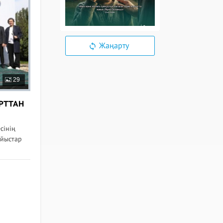
Жаңарту
29
ОРТТАН
сінің
айыстар