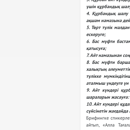
үшін құрбандық шал
4. Құрбандық шалу 
ақшам намазына дейі
5. Төрт түлік малд
ескеруге;
6. Бас мүфти баста
қатысуға;
7. Айт намазынан со
8. Бас мүфти барша
халықтың әлеуметтік
түлікке мүмкіндігі
аталмыш үндеуге үн 
9. Айт күндері құ
шараларын жасауға:
10. Айт күндері құд
сүйсінетін жағдайда 
Брифингке спикерле
айтып, «Алла Тағал