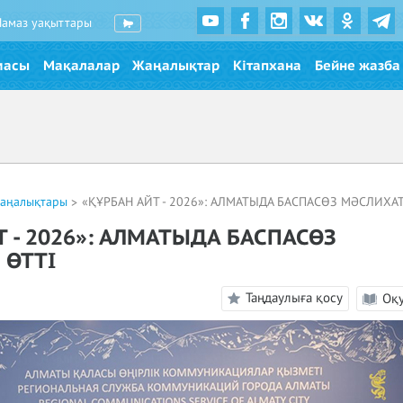
Намаз уақыттары
масы
Мақалалар
Жаңалықтар
Кітапхана
Бейне жазба
жаңалықтары
«ҚҰРБАН АЙТ - 2026»: АЛМАТЫДА БАСПАСӨЗ МӘСЛИХА
Т - 2026»: АЛМАТЫДА БАСПАСӨЗ
 ӨТТІ
Таңдаулыға қосу
Оқ