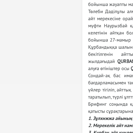
бойынша жауапты ма
Төлеби Дәділұлы а
айт мерекесіне орай
мүфти Наурызбай қ
келетінін айтқан б
бойынша 27-мамыр кү
Құрбандыққа шалынат
бекітілгенін ай
жылдағыдай
QURBA
алуға өтініштер осы
Сондай-ақ бас имам
бағдарламасымен тан
үйлер тігіліп, айтт
таратылып, түрлі ұ
Брифинг соңында қ
қатысты сұрақтарына
1. Зұлхижжа айының а
2. Мерекелік айт на
3. Құрбан айт күнде