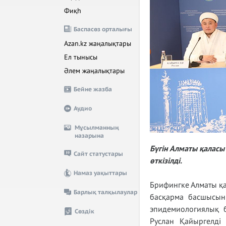
Фиқһ
Баспасөз орталығы
Azan.kz жаңалықтары
Ел тынысы
Әлем жаңалықтары
Бейне жазба
Аудио
Мұсылманның
назарына
Бүгін Алматы қалас
Сайт статустары
өткізілді.
Намаз уақыттары
Брифингке Алматы қа
Барлық талқылаулар
басқарма басшысын
эпидемиологиялық 
Сөздік
Руслан Қайыргелд