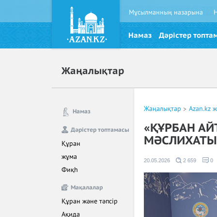
Мұсылманның назарына
Намаз
Дәрістер топта
Жаңалықтар
Жаңалықтар
Azan.kz 
Намаз
«ҚҰРБАН АЙ
Дәрістер топтамасы
МӘСЛИХАТЫ
Құран
жұма
20.05.2026
2 659
0
Фиқһ
Мақалалар
Құран және тәпсір
Ақида