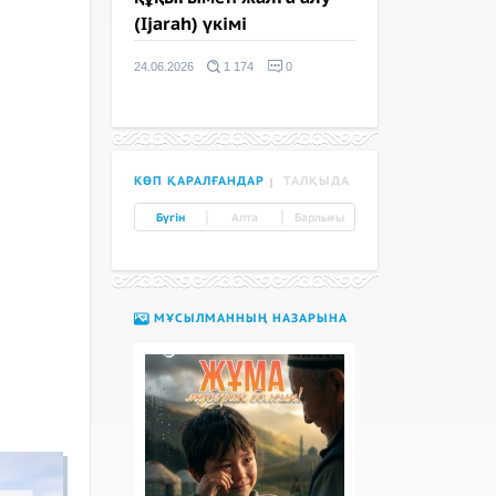
(Ijarah) үкімі
24.06.2026
1 174
0
КӨП ҚАРАЛҒАНДАР
ТАЛҚЫДА
|
|
Бүгін
Апта
Барлығы
МҰСЫЛМАННЫҢ НАЗАРЫНА