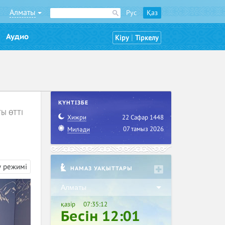
Алматы
Рус
Қаз
Аудио
|
Кіру
Тіркелу
КҮНТІЗБЕ
ТЫ ӨТТІ
Хижри
22 Сафар 1448
07 тамыз 2026
Миләди
у режимі
НАМАЗ УАҚЫТТАРЫ
Алматы
қазір
07:35:13
Бесін 12:01