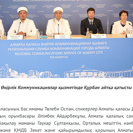
ы Өңірлік Коммуникациялар қызметінде Құрбан айтқа қатысты
ласының бас имамы Төлеби Оспан, спикерлер Алматы қаласы Ді
ың орынбасары Әлімбек Айдарбекұлы, Алматы қалалық са
бақылау маманы Гаухар Сұлтанқызы, Орталық мешіттің на
і және ҚМДБ Зекет және қайырымдылық қорының Алматы