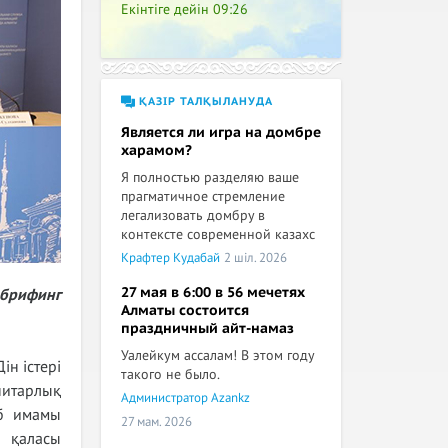
Екінтіге дейін
09:26
ҚАЗІР ТАЛҚЫЛАНУДА
Является ли игра на домбре
харамом?
Я полностью разделяю ваше
прагматичное стремление
легализовать домбру в
контексте современной казахс
Крафтер Кудабай
2 шіл. 2026
27 мая в 6:00 в 56 мечетях
 брифинг
Алматы состоится
праздничный айт-намаз
Уалейкум ассалам! В этом году
н істері
такого не было.
нитарлық
Администратор Azankz
иб имамы
27 мам. 2026
 қаласы