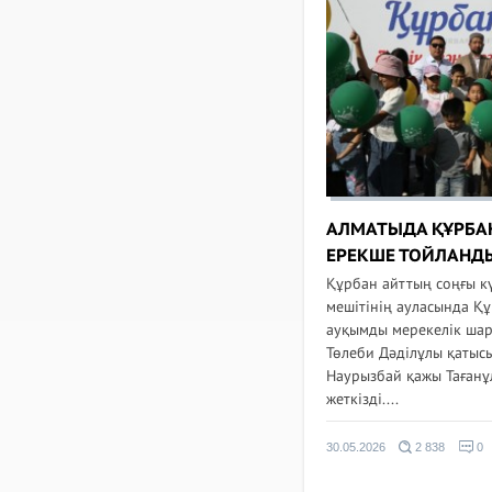
АЛМАТЫДА ҚҰРБАН
ЕРЕКШЕ ТОЙЛАНД
Құрбан айттың соңғы к
мешітінің ауласында Құ
ауқымды мерекелік шар
Төлеби Дәділұлы қатысы
Наурызбай қажы Таған
жеткізді....
30.05.2026
2 838
0