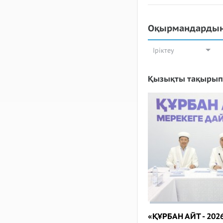
Оқырмандардың
Іріктеу
Қызықты тақырып
«ҚҰРБАН АЙТ - 2026»​