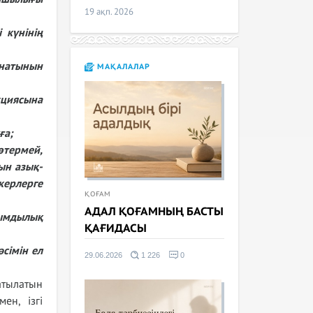
19 ақп. 2026
 күнінің
ынатынын
МАҚАЛАЛАР
кциясына
ға;
өтермей,
ын азық-
керлерге
ҚОҒАМ
АДАЛ ҚОҒАМНЫҢ БАСТЫ
рымдылық
ҚАҒИДАСЫ
сімін ел
29.06.2026
1 226
0
атылатын
ен, ізгі