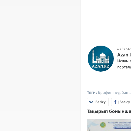
ДЕРЕКК
Azan.
Ислам 
порта
Теги:
брифинг
құрбан 
| Бөлісу
| Бөлісу
Тақырып бойынша