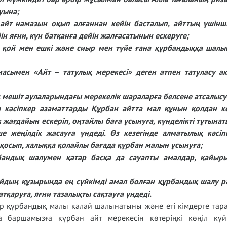
уына;
айт намазын оқып алғаннан кейін басталып, айттың үшінші
н яғни, күн батқанға дейін жалғасатынын ескеруге;
ан қой мен ешкі және сиыр мен түйе ғана құрбандыққа шал
масымен «Айт – татулық мерекесі» деген атпен татуласу а
ң мешіт аулаларындағы мерекелік шараларға белсене атсалысу
 кәсіпкер азаматтарды Құрбан айтта мал құнын қолдан к
 жағдайын ескеріп, оңтайлы баға ұсынуға, күнделікті тұтынат
нше жеңілдік жасауға үндеді. Өз кезегінде алматылық кәсіп
қосып, халыққа қолайлы бағада құрбан малын ұсынуға;
рбандық шалумен қатар басқа да сауапты амалдар, қайы
айдың құзырында ең сүйкімді амал болған құрбандық шалу рә
атқаруға, яғни тазалықты сақтауға үндеді.
р құрбандық малы қалай шалынатыны және еті кімдерге тар
а баршамызға құрбан айт мерекесін көтеріңкі көңіл күйм