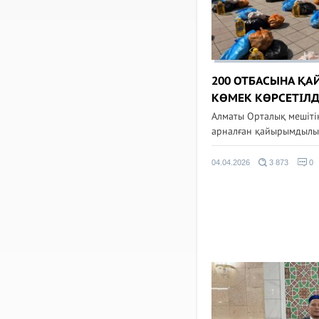
200 ОТБАСЫНА Қ
КӨМЕК КӨРСЕТІЛД
Алматы Орталық мешіті
арналған қайырымдылық
04.04.2026
3 873
0