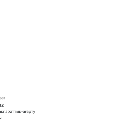
ӨЗІ
kz
ақпараттық-ағарту
лы