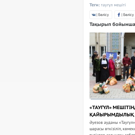
Теги:
таугүл мешіті
| Бөлісу
| Бөлісу
Тақырып бойынша
«ТАУГҮЛ» МЕШІТІН
ҚАЙЫРЫМДЫЛЫҚ 
Әуезов ауданы «Таугүл
шарасы өткізіліп, көме