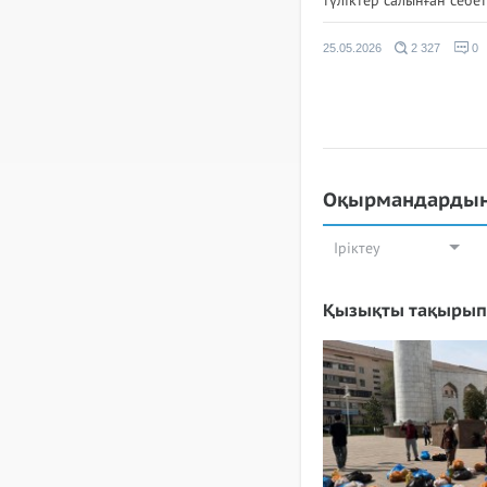
түліктер салынған себет
25.05.2026
2 327
0
Оқырмандардың
Іріктеу
Қызықты тақырып