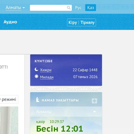
Алматы
Рус
Қаз
Аудио
|
Кіру
Тіркелу
КҮНТІЗБЕ
ӨТТІ
Хижри
22 Сафар 1448
07 тамыз 2026
Миләди
у режимі
НАМАЗ УАҚЫТТАРЫ
Алматы
қазір
10:29:38
Бесін 12:01