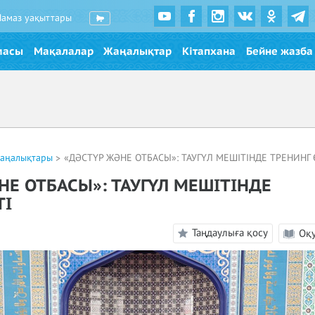
Намаз уақыттары
масы
Мақалалар
Жаңалықтар
Кітапхана
Бейне жазба
жаңалықтары
«ДӘСТҮР ЖӘНЕ ОТБАСЫ»: ТАУГҮЛ МЕШІТІНДЕ ТРЕНИНГ 
НЕ ОТБАСЫ»: ТАУГҮЛ МЕШІТІНДЕ
ТІ
Таңдаулыға қосу
Оқ