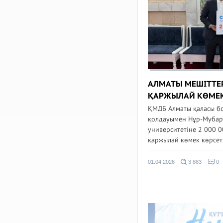
АЛМАТЫ МЕШІТТЕРІ
ҚАРЖЫЛАЙ КӨМЕК
ҚМДБ Алматы қаласы б
қолдауымен Нұр-Мүбара
университетіне 2 000 0
қаржылай көмек көрсеті
01.04.2026
3 883
0