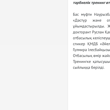
тәрбиелік тренинг өт
Бас мүфти Наурызб
«Дәстүр және от
ұйымдастырылды. Ж
докторант Руслан Қ
отбасылық келіспеуші
спикер ҚМДБ «Әйел
Гүлмира Ілесбайқызы
Отбасылық өмір жай
Тренингке қатысушы
сыйлыққа берілді.