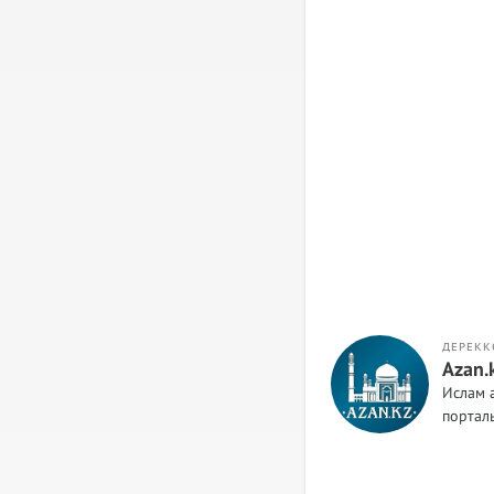
ДЕРЕКК
Azan.
Ислам 
порта