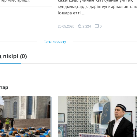
тер үлестірілді.
қажы Дәділұлының қатысуымен ұлттық
құндылықтарды дәріптеуге арналған та
іс-шара өтті....
25.05.2026
2 224
0
Тағы көрсету
 пікірі
(0)
тар