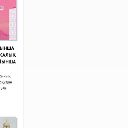
ЙЫНША
ИКАЛЫҚ
ОЙЫНША
асының
оқудан
уға