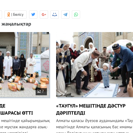
| Бөлісу
 жаңалықтар
7
ДЕ
«ТАУГҮЛ» МЕШІТІНДЕ ДӘСТҮР
ШАРАСЫ ӨТТІ
ДӘРІПТЕЛДІ
» мешітінде қайырымдылық
Алматы қаласы Әуезов ауданындағы «Тау
кке мұқтаж жандарға азық-
мешітінде Алматы қаласының бас имамы