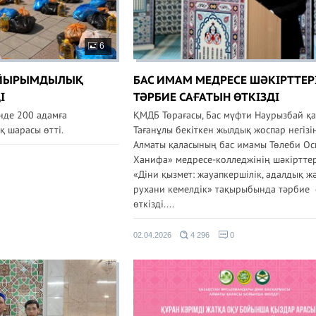
6
АЙЫРЫМДЫЛЫҚ
БАС ИМАМ МЕДРЕСЕ ШӘКІРТТЕР
І
ТӘРБИЕ САҒАТЫН ӨТКІЗДІ
нде 200 адамға
ҚМДБ Төрағасы, Бас мүфти Наурызбай қ
 шарасы өтті.
Тағанұлы бекіткен жылдық жоспар негізі
Алматы қаласының бас имамы Төлеби Ос
Ханифа» медресе-колледжінің шәкіртте
«Діни қызмет: жауапкершілік, адалдық ж
рухани кемелдік» тақырыбында тәрбие 
өткізді....
02.04.2026
4 296
0