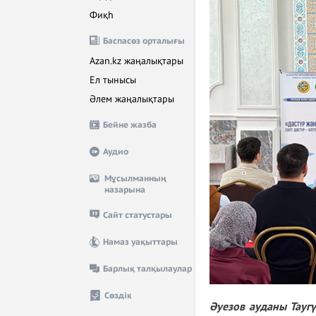
Фиқһ
Баспасөз орталығы
Azan.kz жаңалықтары
Ел тынысы
Әлем жаңалықтары
Бейне жазба
Аудио
Мұсылманның
назарына
Сайт статустары
Намаз уақыттары
Барлық талқылаулар
Сөздік
Әуезов ауданы Тауг