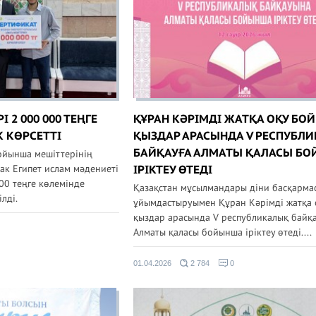
 2 000 000 ТЕҢГЕ
ҚҰРАН КӘРІМДІ ЖАТҚА ОҚУ БО
 КӨРСЕТТІ
ҚЫЗДАР АРАСЫНДА V РЕСПУБЛ
БАЙҚАУҒА АЛМАТЫ ҚАЛАСЫ Б
ойынша мешіттерінің
к Египет ислам мәдениеті
ІРІКТЕУ ӨТЕДІ
00 теңге көлемінде
Қазақстан мұсылмандары діни басқарм
лді.
ұйымдастыруымен Құран Кәрімді жатқа 
қыздар арасында V республикалық байқа
Алматы қаласы бойынша іріктеу өтеді....
01.04.2026
2 784
0