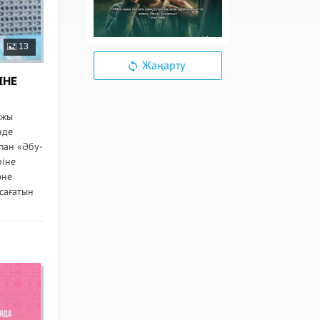
13
Жаңарту
ІНЕ
ажы
нде
пан «Әбу-
ріне
әне
сағатын