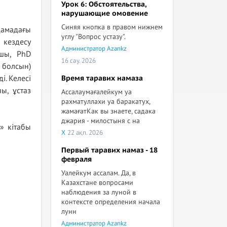
Урок 6: Обстоятельства,
нарушающие омовение
Синяя кнопка в правом нижнем
дамадағы
углу "Вопрос устазу".
кездесу
Администратор Azankz
ушы, PhD
16 сәу. 2026
 болсын)
і. Келесі
Время таравих намаза
ы, ұстаз
Ассалаумағалейкум уа
рахматуллахи уа баракатух,
жамағатКак вы знаете, садака
джария - милостыня с на
» кітабы
X
22 ақп. 2026
Первый таравих намаз - 18
февраля
Уалейкум ассалам. Да, в
Казахстане вопросами
наблюдения за луной в
контексте определения начала
лунн
Администратор Azankz