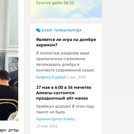
Екінтіге дейін
06:32
ҚАЗІР ТАЛҚЫЛАНУДА
Является ли игра на домбре
харамом?
Я полностью разделяю ваше
прагматичное стремление
легализовать домбру в
контексте современной казахс
Крафтер Кудабай
2 шіл. 2026
27 мая в 6:00 в 56 мечетях
Алматы состоится
праздничный айт-намаз
Уалейкум ассалам! В этом году
такого не было.
Администратор Azankz
27 мам. 2026
ар» атты