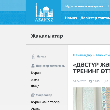
Мұсылманның назарына
Намаз
Дәрістер топта
Жаңалықтар
Жаңалықтар
Azan.kz 
Намаз
«ДӘСТҮР ЖӘ
Дәрістер топтамасы
ТРЕНИНГ ӨТ
Құран
жұма
06.04.2026
3 695
0
Фиқһ
Мақалалар
Құран және тәпсір
Ақида