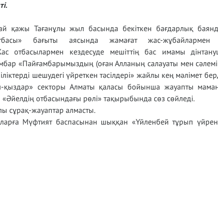
ті.
ай қажы Тағанұлы жыл басында бекіткен бағдарлық баян
басы» бағыты аясында жамағат жас-жұбайлармен 
ас отбасылармен кездесуде мешіттің бас имамы дінтан
амбар «Пайғамбарымыздың (оған Алланың салауаты мен сәлемі
ліктерді шешудегі үйреткен тәсілдері» жайлы кең мәлімет берд
-қыздар» секторы Алматы қаласы бойынша жауапты маман
 «Әйелдің отбасындағы рөлі» тақырыбында сөз сөйледі.
лы сұрақ-жауаптар алмасты.
ларға Мүфтият баспасынан шыққан «Үйленбей тұрып үйрен