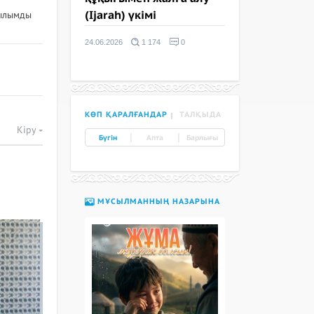
ғылымды
(Ijarah) үкімі
24.06.2026
1 174
0
КӨП ҚАРАЛҒАНДАР
ТАЛҚЫДА
Кіру
|
|
Бүгін
Апта
Барлығы
МҰСЫЛМАННЫҢ НАЗАРЫНА