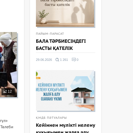
ПАЙЫМ-ПАРАСАТ
БАЛА ТӘРБИЕСІНДЕГІ
БАСТЫ ҚАТЕЛІК
29.06.2026
1 261
0
12
ҚМДБ ПӘТУАЛАРЫ
гүл»
Кейіннен мүлікті иелену
 Төлеби
құқығымен жалға алу