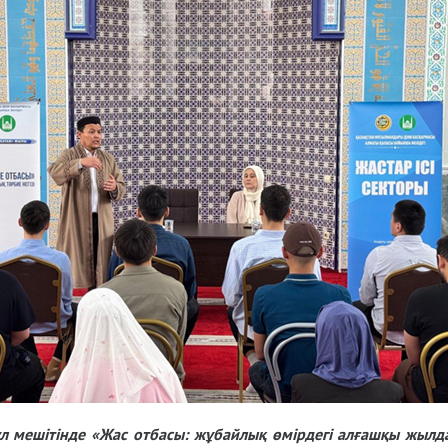
үл мешітінде «Жас отбасы: жұбайлық өмірдегі алғашқы жылд