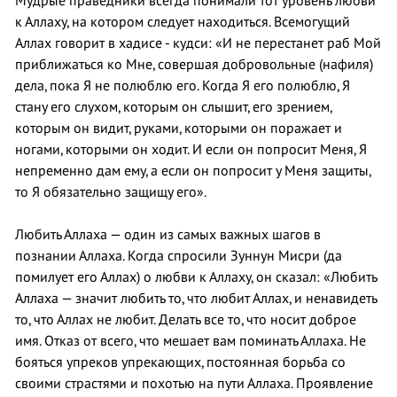
Мудрые праведники всегда понимали тот уровень любви
к Аллаху, на котором следует находиться. Всемогущий
Аллах говорит в хадисе - кудси: «И не перестанет раб Мой
приближаться ко Мне, совершая добровольные (нафиля)
дела, пока Я не полюблю его. Когда Я его полюблю, Я
стану его слухом, которым он слышит, его зрением,
которым он видит, руками, которыми он поражает и
ногами, которыми он ходит. И если он попросит Меня, Я
непременно дам ему, а если он попросит у Меня защиты,
то Я обязательно защищу его».
Любить Аллаха — один из самых важных шагов в
познании Аллаха. Когда спросили Зуннун Мисри (да
помилует его Аллах) о любви к Аллаху, он сказал: «Любить
Аллаха — значит любить то, что любит Аллах, и ненавидеть
то, что Аллах не любит. Делать все то, что носит доброе
имя. Отказ от всего, что мешает вам поминать Аллаха. Не
бояться упреков упрекающих, постоянная борьба со
своими страстями и похотью на пути Аллаха. Проявление