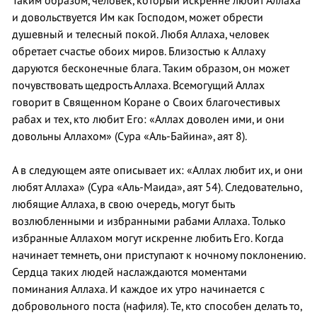
Таким образом, человек, который искренне любит Аллаха
и довольствуется Им как Господом, может обрести
душевный и телесный покой. Любя Аллаха, человек
обретает счастье обоих миров. Близостью к Аллаху
даруются бесконечные блага. Таким образом, он может
почувствовать щедрость Аллаха. Всемогущий Аллах
говорит в Священном Коране о Своих благочестивых
рабах и тех, кто любит Его: «Аллах доволен ими, и они
довольны Аллахом» (Сура «Аль-Байина», аят 8).
А в следующем аяте описывает их: «Аллах любит их, и они
любят Аллаха» (Сура «Аль-Маида», аят 54). Следовательно,
любящие Аллаха, в свою очередь, могут быть
возлюбленными и избранными рабами Аллаха. Только
избранные Аллахом могут искренне любить Его. Когда
начинает темнеть, они приступают к ночному поклонению.
Сердца таких людей наслаждаются моментами
поминания Аллаха. И каждое их утро начинается с
добровольного поста (нафиля). Те, кто способен делать то,