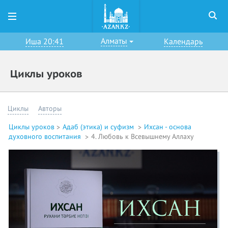
Алматы
Иша 20:41
Календарь
Циклы уроков
Циклы
Авторы
Циклы уроков
Адаб (этика) и суфизм
Ихсан - основа
духовного воспитания
4. Любовь к Всевышнему Аллаху