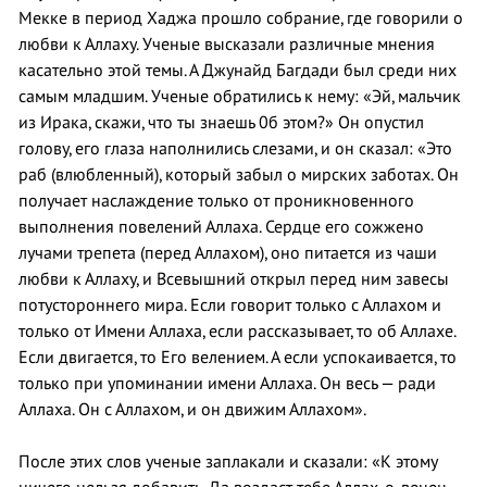
Мекке в период Хаджа прошло собрание, где говорили о
любви к Аллаху. Ученые высказали различные мнения
касательно этой темы. А Джунайд Багдади был среди них
самым младшим. Ученые обратились к нему: «Эй, мальчик
из Ирака, скажи, что ты знаешь 0б этом?» Он опустил
голову, его глаза наполнились слезами, и он сказал: «Это
раб (влюбленный), который забыл о мирских заботах. Он
получает наслаждение только от проникновенного
выполнения повелений Аллаха. Сердце его сожжено
лучами трепета (перед Аллахом), оно питается из чаши
любви к Аллаху, и Всевышний открыл перед ним завесы
потустороннего мира. Если говорит только с Аллахом и
только от Имени Аллаха, если рассказывает, то об Аллахе.
Если двигается, то Его велением. А если успокаивается, то
только при упоминании имени Аллаха. Он весь — ради
Аллаха. Он с Аллахом, и он движим Аллахом».
После этих слов ученые заплакали и сказали: «К этому