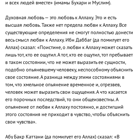
и всех людей вместе» (имамы Бухари и Муслим).
Духовная любовь — это любовь к Аллаху. Это и есть
высшая любовь. Также нет предела любви к Аллаху. Все
существующие определения не смогут полностью донести
весь смысл любви к Аллаху. Ибн Даббаг (да помилует его
Аллах) сказал: «Поистине, о любви к Аллаху может сказать
лишь тот, кто ее ощутил. А тот, кто ее ощутил, тот пребывает
в таком состоянии, что не может выразить ее сущности,
подобно опьяневшему человеку, неспособному объяснить
свое состояние. А разница между этими состояниями в
том, что хмельное опьянение временное и, отрезвев,
человек может выразить свои ощущения. А что касается
его порочных последствий, то они общеизвестны. А
опьянение от любви к Аллаху постоянно, и достигший
этого состояния не приходит в чувство, чтобы объяснить
свои чувства».
Абу Бакр Каттани (да помилует его Аллах) сказал: «В