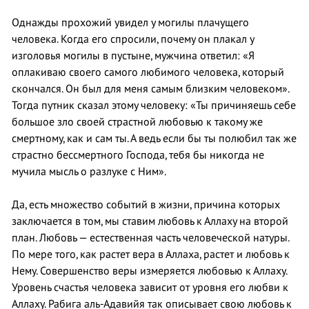
Однажды прохожий увидел у могилы плачущего
человека. Когда его спросили, почему он плакал у
изголовья могилы в пустыне, мужчина ответил: «Я
оплакиваю своего самого любимого человека, который
скончался. Он был для меня самым близким человеком».
Тогда путник сказал этому человеку: «Ты причиняешь себе
большое зло своей страстной любовью к такому же
смертному, как и сам ты. А ведь если бы ты полюбил так же
страстно бессмертного Господа, тебя бы никогда не
мучила мысль о разлуке с Ним».
Да, есть множество событий в жизни, причина которых
заключается в том, мы ставим любовь к Аллаху на второй
план. Любовь — естественная часть человеческой натуры.
По мере того, как растет вера в Аллаха, растет и любовь к
Нему. Совершенство веры измеряется любовью к Аллаху.
Уровень счастья человека зависит от уровня его любви к
Аллаху. Рабига аль-Адавийя так описывает свою любовь к