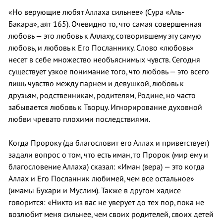
«Но верующие любят Аллаха сильнее» (Сура «Аль-
Бакара», аят 165). Очевидно то, что самая совершенная
любовь — это любовь к Аллаху, сотворившему эту самую
любовь, и любовь к Его Посланнику. Слово «любовь»
несет в себе множество необъяснимых чувств. Сегодня
существует узкое понимание того, что любовь — это всего
лишь чувство между парнем и девушкой, любовь к
друзьям, родственникам, родителям, Родине, но часто
забывается любовь к Творцу. Игнорирование духовной
любви чревато плохими последствиями.
Когда Пророку (да благословит его Аллах и приветствует)
задали вопрос о том, что есть иман, то Пророк (мир ему и
благословение Аллаха) сказал: «Иман (вера) — это когда
Аллах и Его Посланник любимей, чем все остальное»
(имамы Бухари и Муслим). Также в другом хадисе
говорится: «Никто из вас не уверует до тех пор, пока не
возлюбит меня сильнее, чем своих родителей, своих детей