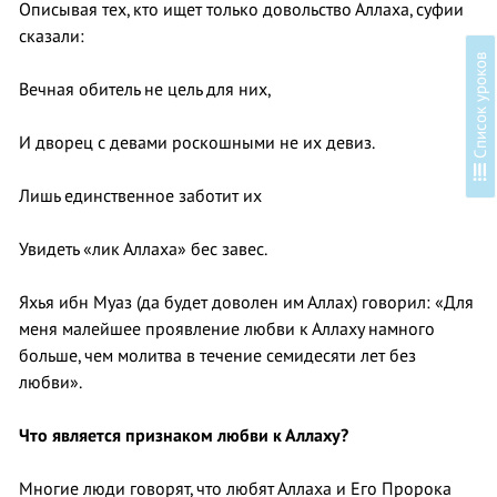
Описывая тех, кто ищет только довольство Аллаха, суфии
сказали:
в
Вечная обитель не цель для них,
И дворец с девами роскошными не их девиз.
С
п
и
с
о
к
у
р
о
к
о
Лишь единственное заботит их
Увидеть «лик Аллаха» бес завес.
Яхья ибн Муаз (да будет доволен им Аллах) говорил: «Для
меня малейшее проявление любви к Аллаху намного
больше, чем молитва в течение семидесяти лет без
любви».
Что является признаком любви к Аллаху?
Многие люди говорят, что любят Аллаха и Его Пророка