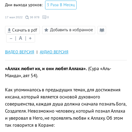
Дни выхода уроков:
3 Раза В Месяц
17 мая 2022
36 978
0
Добавить в избранное
Скачать в pdf
Режим
–
|
A
|
+
чтения
ВИДЕО ВЕРСИЯ
|
АУДИО ВЕРСИЯ
«Аллах любит их, и они любят Аллаха».
(Сура «Аль-
Маида», аят 54).
Как упоминалось в предыдущих темах, для достижения
ихсана, который является основой духовного
совершенства, каждая душа должна сначала познать Бога,
Создателя. Невозможно человеку, который познал Аллаха
и уверовал в Него, не проявлять любви к Аллаху. Об этом
так говорится в Коране: