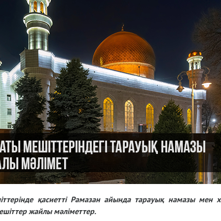
іттерінде қасиетті Рамазан айында тарауық намазы мен 
ешіттер жайлы мәліметтер.