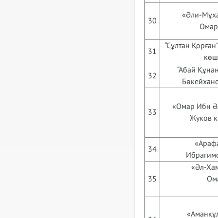
«Әли-Мұха
30
Омар
“Сұлтан Қорған”
31
көше
“Абай Құнан
32
Бөкейхано
«Омар Ибн Әл
33
Жуков к
«Арафа
34
Ибрагимо
«Әл-Хам
35
Ом
«Аманқұл