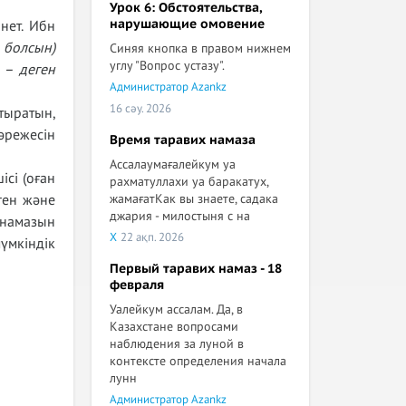
Урок 6: Обстоятельства,
нарушающие омовение
нет. Ибн
 болсын)
Синяя кнопка в правом нижнем
углу "Вопрос устазу".
 – деген
Администратор Azankz
16 сәу. 2026
тыратын,
әрежесін
Время таравих намаза
Ассалаумағалейкум уа
ісі (оған
рахматуллахи уа баракатух,
жамағатКак вы знаете, садака
ген және
джария - милостыня с на
 намазын
X
22 ақп. 2026
үмкіндік
Первый таравих намаз - 18
февраля
Уалейкум ассалам. Да, в
Казахстане вопросами
наблюдения за луной в
контексте определения начала
лунн
Администратор Azankz