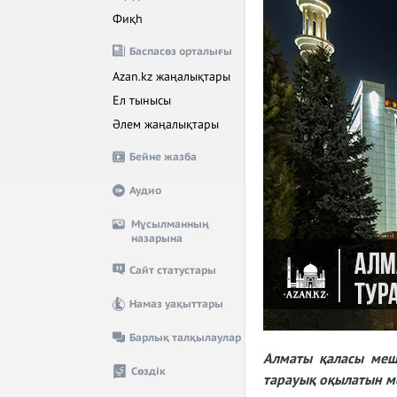
Фиқһ
Баспасөз орталығы
Azan.kz жаңалықтары
Ел тынысы
Әлем жаңалықтары
Бейне жазба
Аудио
Мұсылманның
назарына
Сайт статустары
Намаз уақыттары
Барлық талқылаулар
Алматы қаласы меш
Сөздік
тарауық оқылатын м