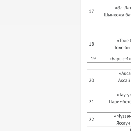
«Әл-Лат
17
Шынқожа бат
«Төле 
18
Төле би
19
«Барыс-4»
«Ақса
20
Аксай 
«Таугү
21
Паримбетов
«Мүззәм
22
Яссауи