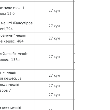
ммед» мешіті
27 күн
ова 13 б
 мешіті Жансүгіров
27 күн
сі, 394
байұлы” мешіті
27 күн
в көшесі, 484
-Хаттаб» мешіті
27 күн
өшесі, 136а
т» мешіті
27 күн
в көшесі, 5а
ид» мешіті
27 күн
аров 7
27 күн
 ата» мешіті