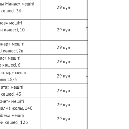
ы Манас» мешіті
29 күн
көшесі, 36
ев» мешіті
н көшесі, 10
29 күн
нар» мешіті
29 күн
 көшесі, 2в
ас» мешіті
29 күн
 көшесі, 6
батыр» мешіті
29 күн
алы 18/3
ата» мешіті
29 күн
көшесі, 43
мет» мешіті
29 күн
налма жолы, 140
бек» мешіті
29 күн
и көшесі, 126