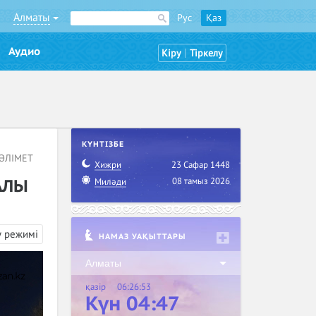
Алматы
Рус
Қаз
Аудио
|
Кіру
Тіркелу
КҮНТІЗБЕ
ӘЛІМЕТ
Хижри
23 Сафар 1448
08 тамыз 2026
АЛЫ
Миләди
у режимі
НАМАЗ УАҚЫТТАРЫ
Алматы
қазір
06:26:54
Күн 04:47