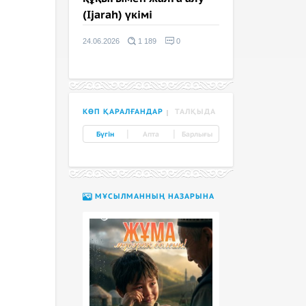
(Ijarah) үкімі
24.06.2026
1 189
0
КӨП ҚАРАЛҒАНДАР
ТАЛҚЫДА
|
|
Бүгін
Апта
Барлығы
МҰСЫЛМАННЫҢ НАЗАРЫНА