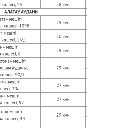
көшесі, 16
28 күн
АЛАТАУ АУДАНЫ
ата» мешіті
29 күн
ы көшесі, 109б
» мешіті
20 күн
 көшесі, 16\1
н» мешіті
29 күн
н көшесі, 6
тока» мешіті
қшам ауданы,
29 күн
 көшесі, 90/1
им» мешіті
27 күн
өшесі, 20а
н» мешіті,
27 күн
 көшесі, 92
ата» мешіті
29 күн
а көшесі, 44