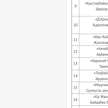
«Қыстаубайұл
9
Әуезов 
«Д.Қона
10
Қаратоға
«Көк Қай
11
Жангелді
«Алғаб
12
Ақбөпе
«Қарасай 
13
Тамғ
«Тоқбай 
14
Аруана 
«Мырзах
15
Солтүстік ай
«Ер Жәні
16
Бәйдібек б