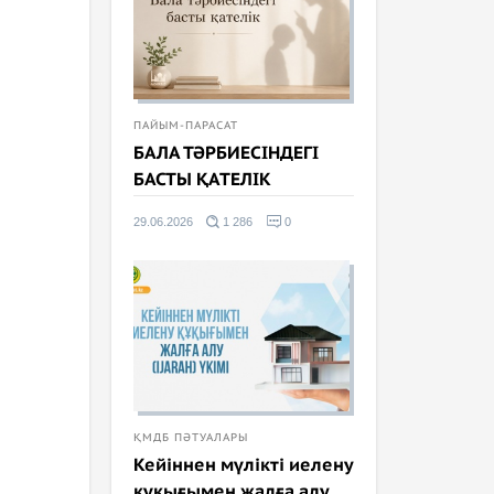
ПАЙЫМ-ПАРАСАТ
БАЛА ТӘРБИЕСІНДЕГІ
БАСТЫ ҚАТЕЛІК
29.06.2026
1 286
0
ҚМДБ ПӘТУАЛАРЫ
Кейіннен мүлікті иелену
құқығымен жалға алу