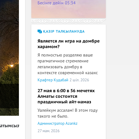
Бесінге дейін
05:34
ҚАЗІР ТАЛҚЫЛАНУДА
Является ли игра на домбре
харамом?
Я полностью разделяю ваше
прагматичное стремление
легализовать домбру в
контексте современной казахс
Крафтер Кудабай
2 шіл. 2026
27 мая в 6:00 в 56 мечетях
Алматы состоится
праздничный айт-намаз
Уалейкум ассалам! В этом году
такого не было.
Администратор Azankz
хатымсыз
27 мам. 2026