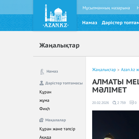
Мұсылманның назарына
Намаз
Дәрістер топта
Жаңалықтар
Жаңалықтар
Azan.kz 
Намаз
АЛМАТЫ МЕШ
Дәрістер топтамасы
МӘЛІМЕТ
Құран
жұма
20.02.2026
2 759
0
Фиқһ
Мақалалар
Құран және тәпсір
Ақида