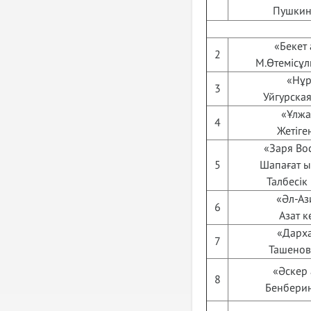
Пушкин 
«Бекет 
2
М.Өтемісұл
«Нұр
3
Уйгурская
«Ұлжа
4
Жетіге
«Заря Вос
5
Шапағат ы
Талбесік
«Әл-Аз
6
Азат к
«Дарха
7
Ташенова
«Әскер 
8
Бенберин