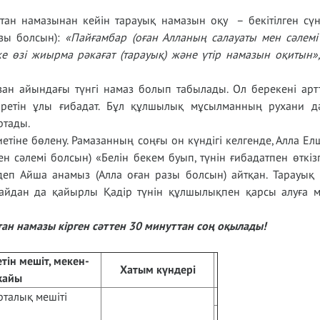
тан намазынан кейін тарауық намазын оқу – бекітілген сүн
азы болсын):
«Пайғамбар (оған Алланың салауаты мен сәлемі
е өзі жиырма рәкағат (тарауық) және үтір намазын оқитын»,
зан айындағы түнгі намаз болып табылады. Ол берекені арт
ретін ұлы ғибадат. Бұл құлшылық мұсылманның рухани д
ртады.
етіне бөлену. Рамазанның соңғы он күндігі келгенде, Алла Елш
н сәлемі болсын) «Белін бекем буып, түнін ғибадатпен өткіз
деп Айша анамыз (Алла оған разы болсын) айтқан. Тарауық
айдан да қайырлы Қадір түнін құлшылықпен қарсы алуға м
ан намазы кірген сәттен 30 минуттан соң оқылады!
тін мешіт, мекен-
Хатым күндері
жайы
талық мешіті