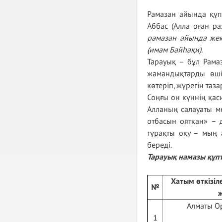
Рамазан айында құп
Аббас (Алла оған р
рамазан айында жек
(имам Байһақи).
Тарауық – бұл Рама
жамандықтарды өші
көтеріп, жүрегін таза
Соңғы он күннің қаси
Алланың салауаты ме
отбасын оятқан» – 
тұрақты оқу – мың 
береді.
Тарауық намазы құпт
Хатым өткізіле
№
Алматы Ор
1