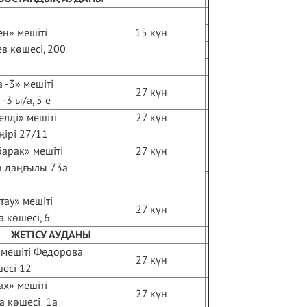
н» мешіті
15 күн
в көшесі, 200
 -3» мешіті
27 күн
-3 ы/а, 5 е
лді» мешіті
27 күн
ңірі 27/11
арак» мешіті
27 күн
 даңғылы 73а
ау» мешіті
27 күн
а көшесі, 6
ЖЕТІСУ АУДАНЫ
мешіті Федорова
27 күн
есі 12
х» мешіті
27 күн
а көшесі 1а