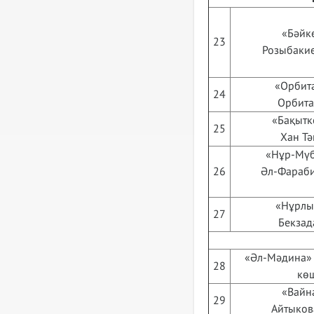
«Бәйке
23
Розыбакие
«Орбита
24
Орбита 
«Бақытке
25
Хан Тә
«Нұр-Мүб
26
Әл-Фараби
«Нұрлыт
27
Бекзад
«Әл-Мәдина» 
28
көш
«Вайна
29
Айтыков