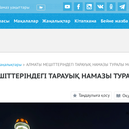
Намаз уақыттары
масы
Мақалалар
Жаңалықтар
Кітапхана
Бейне жазба
жаңалықтары
АЛМАТЫ МЕШІТТЕРІНДЕГІ ТАРАУЫҚ НАМАЗЫ ТУРАЛЫ М
ІТТЕРІНДЕГІ ТАРАУЫҚ НАМАЗЫ ТУР
Таңдаулыға қосу
Оқ