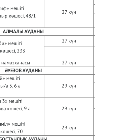
иф» мешіті
27 күн
ыр көшесі, 48/1
АЛМАЛЫ АУДАНЫ
27 күн
би» мешіті
 көшесі, 233
 намазханасы
27 күн
ӘУЕЗОВ АУДАНЫ
й» мешіті
ы/а 5, 6 а
29 күн
л 3» мешіті
а көшесі, 9 а
29 күн
міл» мешіті
29 күн
 көшесі, 70
БОСТАНДЫҚ АУДАНЫ