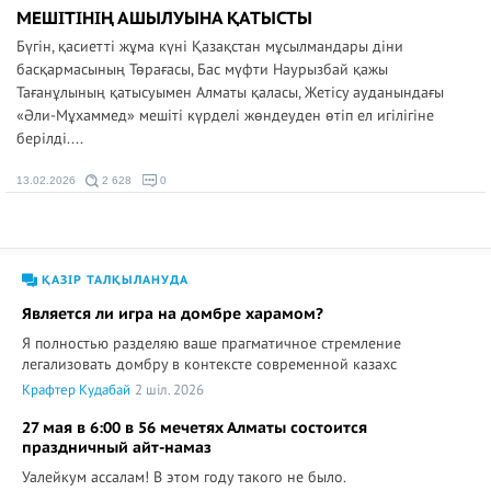
МЕШІТІНІҢ АШЫЛУЫНА ҚАТЫСТЫ
Бүгін, қасиетті жұма күні Қазақстан мұсылмандары діни
басқармасының Төрағасы, Бас мүфти Наурызбай қажы
Тағанұлының қатысуымен Алматы қаласы, Жетісу ауданындағы
«Әли-Мұхаммед» мешіті күрделі жөндеуден өтіп ел игілігіне
берілді....
13.02.2026
2 628
0
ҚАЗІР ТАЛҚЫЛАНУДА
Является ли игра на домбре харамом?
Я полностью разделяю ваше прагматичное стремление
легализовать домбру в контексте современной казахс
Крафтер Кудабай
2 шіл. 2026
27 мая в 6:00 в 56 мечетях Алматы состоится
праздничный айт-намаз
Уалейкум ассалам! В этом году такого не было.