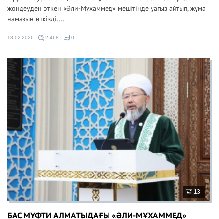
жөндеуден өткен «Әли-Мұхаммед» мешітінде уағыз айтып, жұма
намазын өткізді....
13.02.2026
2 468
0
13
БАС МҮФТИ АЛМАТЫДАҒЫ «ӘЛИ-МҰХАММЕД»