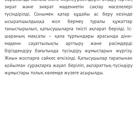
зират және зиярат мәдениетін сақтау мәселелері
түсіндірілді. Сонымен қатар құдайы ас беру кезінде
ысырапшылдыққа жол бермеу туралы құжаттар
таныстырылып, қатысушыларға тиісті ақпарат берілді. Іс-
шараның мақсаты – қала тұрғындары арасында діни-
мәдени сауаттылықты арттыру және рәсімдерді
біріздендіру бағытында түсіндіру жұмыстарын жүргізу.
Жиын жоспарға сәйкес өткізілді. Қатысушылар тарапынан
қойылған сұрақтарға жауап беріліп, ақпараттық-түсіндіру
жұмыстары толық көлемде жүзеге асырылды.