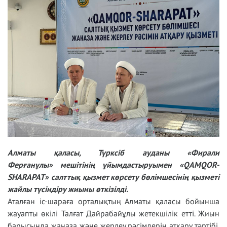
Алматы қаласы, Түрксіб ауданы «Фирали
Ферғанұлы» мешітінің ұйымдастыруымен «QAMQOR-
SHARAPAT» салттық қызмет көрсету бөлімшесінің қызметі
жайлы түсіндіру жиыны өткізілді.
Аталған іс-шараға орталықтың Алматы қаласы бойынша
жауапты өкілі Талғат Дайрабайұлы жетекшілік етті. Жиын
барысында жаназа және жерлеу рәсімдерін атқару тәртібі,