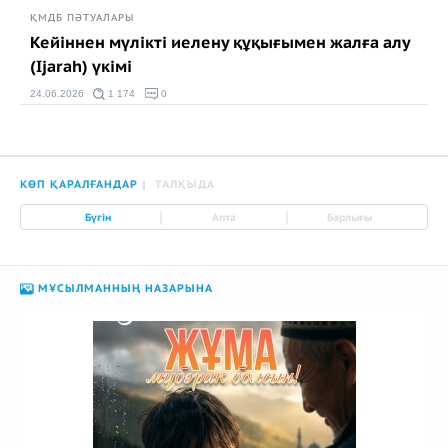
ҚМДБ ПӘТУАЛАРЫ
Кейіннен мүлікті иелену құқығымен жалға алу
(Ijarah) үкімі
24.06.2026
1 174
0
КӨП ҚАРАЛҒАНДАР
ТАЛҚЫДА
|
|
Бүгін
Апта
Барлығы
МҰСЫЛМАННЫҢ НАЗАРЫНА