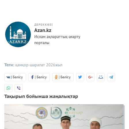
ДЕРЕККӨЗІ
Azan.kz
Ислам ақпараттық-ағарту
порталы
Теги:
қамқор-шарапат
2026жыл
| Бөлісу
| Бөлісу
| Бөлісу
Тақырып бойынша жаңалықтар