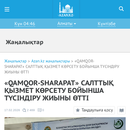
Алматы
Күн 04:46
Күнтізбе
Жаңалықтар
Жаңалықтар
Azan.kz жаңалықтары
«QAMQOR-
SHARAPAT» САЛТТЫҚ ҚЫЗМЕТ КӨРСЕТУ БОЙЫНША ТҮСІНДІРУ
ЖИЫНЫ ӨТТІ
«QAMQOR-SHARAPAT» САЛТТЫҚ
ҚЫЗМЕТ КӨРСЕТУ БОЙЫНША
ТҮСІНДІРУ ЖИЫНЫ ӨТТІ
Таңдаулыға қосу
17.02.2026
2 469
0
Оқу
режи