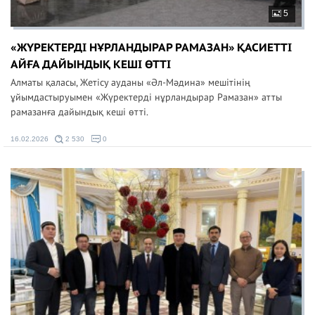
5
«ЖҮРЕКТЕРДІ НҰРЛАНДЫРАР РАМАЗАН» ҚАСИЕТТІ
АЙҒА ДАЙЫНДЫҚ КЕШІ ӨТТІ
Алматы қаласы, Жетісу ауданы «Әл-Мәдина» мешітінің
ұйымдастыруымен «Жүректерді нұрландырар Рамазан» атты
рамазанға дайындық кеші өтті.
16.02.2026
2 530
0