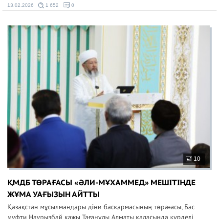
13.02.2026
1 652
0
10
ҚМДБ ТӨРАҒАСЫ «ӘЛИ-МҰХАММЕД» МЕШІТІНДЕ
ЖҰМА УАҒЫЗЫН АЙТТЫ
Қазақстан мұсылмандары діни басқармасының төрағасы, Бас
мүфти Наурызбай қажы Тағанұлы Алматы қаласында күрделі