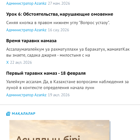
Администратор Azankz
27 мам. 2026
Урок 6: Обстоятельства, нарушающие омовение
Синяя кнопка в правом нижнем углу "Вопрос устазу".
Администратор Azankz
16 сәу. 2026
Время таравих намаза
Ассалаумағалейкум уа рахматуллахи уа баракатух, жамағатКак
вы знаете, садака джария - милостыня с на
X
22 ақп. 2026
Первый таравих намаз - 18 февраля
Уалейкум ассалам. Да, в Казахстане вопросами наблюдения за
луной в контексте определения начала лунн
Администратор Azankz
19 ақп. 2026
МАҚАЛАЛАР