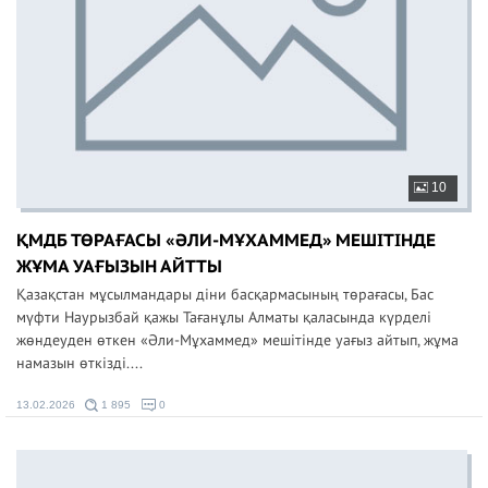
10
ҚМДБ ТӨРАҒАСЫ «ӘЛИ-МҰХАММЕД» МЕШІТІНДЕ
ЖҰМА УАҒЫЗЫН АЙТТЫ
Қазақстан мұсылмандары діни басқармасының төрағасы, Бас
мүфти Наурызбай қажы Тағанұлы Алматы қаласында күрделі
жөндеуден өткен «Әли-Мұхаммед» мешітінде уағыз айтып, жұма
намазын өткізді....
13.02.2026
1 895
0