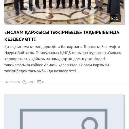
1
«ИСЛАМ ҚАРЖЫСЫ ТӘЖІРИБЕДЕ» ТАҚЫРЫБЫНДА
КЕЗДЕСУ ӨТТІ
Қазақстан мұсылмандары діни басқармасы Төрағасы, Бас мүфти
Наурызбай қажы Тағанұлының ҚМДБ жанынан құрылған «Уақып»
корпоративтік қайырымдылық қорын дамыту жөніндегі
тапсырмасына сәйкес Алматы қаласында «Ислам қаржысы
тәжірибеде» тақырыбында кездесу өтті....
14.02.2026
2 682
0