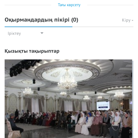
Тағы көрсету
Оқырмандардың пікірі
(0)
Кіру
Іріктеу
Қызықты тақырыптар