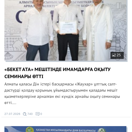
25
«БЕКЕТ АТА» МЕШІТІНДЕ ИМАМДАРҒА ОҚЫТУ
СЕМИНАРЫ ӨТТІ
Алматы қаласы Дін істері басқармасы «Жаухар» ұлттық салт-
дәстүрді қолдау қорының ұйымдастыруымен қаладағы мешіт
қызметкерлеріне арналған екі күндік арнайы оқыту семинары
өтті....
27.07.2026
740
0