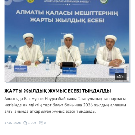
9
ЖАРТЫ ЖЫЛДЫҚ ЖҰМЫС ЕСЕБІ ТЫҢДАЛДЫ
Алматыда Бас мүфти Наурызбай қажы Тағанұлының тапсырмасы
негізінде өкілдіктің төрт бағыт бойынша 2026 жылдың алғашқы
алты айында атқарылған жұмыс есебі тыңдалды.
17.07.2026
1 296
0