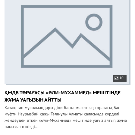
10
ҚМДБ ТӨРАҒАСЫ «ӘЛИ-МҰХАММЕД» МЕШІТІНДЕ
ЖҰМА УАҒЫЗЫН АЙТТЫ
Қазақстан мұсылмандары діни басқармасының төрағасы, Бас
мүфти Наурызбай қажы Тағанұлы Алматы қаласында күрделі
жөндеуден өткен «Әли-Мұхаммед» мешітінде уағыз айтып, жұма
намазын өткізді....