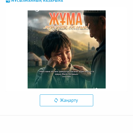
МҰСЫЛМАННЫҢ НАЗАРЫНА
Жаңарту