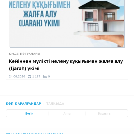
ҚМДБ ПӘТУАЛАРЫ
Кейіннен мүлікті иелену құқығымен жалға алу
(Ijarah) үкімі
24.06.2026
1 187
0
КӨП ҚАРАЛҒАНДАР
ТАЛҚЫДА
|
|
Бүгін
Апта
Барлығы