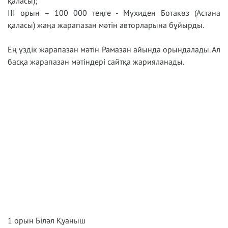
қаласы);
ІІІ орын – 100 000 теңге - Мұхиден Ботакөз (Астана
қаласы) жаңа жарапазан мәтін авторларына бұйырды.
Ең үздік жарапазан мәтін Рамазан айында орындалады. Ал
басқа жарапазан мәтіндері сайтқа жарияланады.
1 орын Біләл Қуаныш