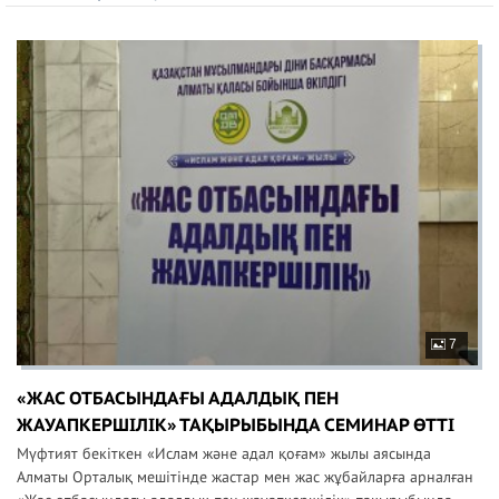
7
«ЖАС ОТБАСЫНДАҒЫ АДАЛДЫҚ ПЕН
ЖАУАПКЕРШІЛІК» ТАҚЫРЫБЫНДА СЕМИНАР ӨТТІ
Мүфтият бекіткен «Ислам және адал қоғам» жылы аясында
Алматы Орталық мешітінде жастар мен жас жұбайларға арналған