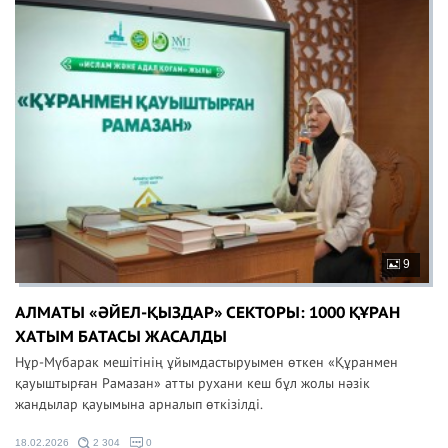
9
АЛМАТЫ «ӘЙЕЛ-ҚЫЗДАР» СЕКТОРЫ: 1000 ҚҰРАН
ХАТЫМ БАТАСЫ ЖАСАЛДЫ
Нұр-Мүбарак мешітінің ұйымдастыруымен өткен «Құранмен
қауыштырған Рамазан» атты рухани кеш бұл жолы нәзік
жандылар қауымына арналып өткізілді.
18.02.2026
2 304
0