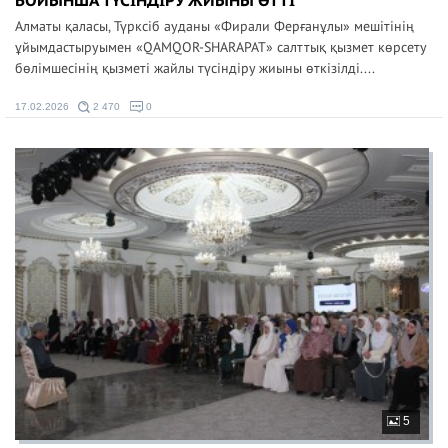
БОЙЫНША ТҮСІНДІРУ ЖИЫНЫ ӨТТІ
Алматы қаласы, Түрксіб ауданы «Фирали Ферғанұлы» мешітінің
ұйымдастыруымен «QAMQOR-SHARAPAT» салттық қызмет көрсету
бөлімшесінің қызметі жайлы түсіндіру жиыны өткізілді....
17.02.2026
2 470
0
5