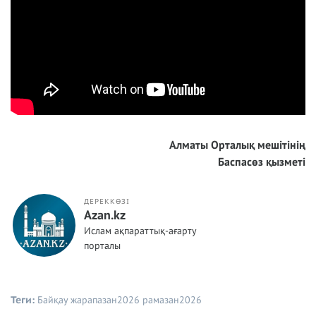
Алматы Орталық мешітінің
Баспасөз қызметі
ДЕРЕККӨЗІ
Azan.kz
Ислам ақпараттық-ағарту
порталы
Теги:
Байқау
жарапазан2026
рамазан2026