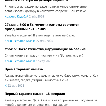
Является ли игра на домбре харамом?
Я полностью разделяю ваше прагматичное стремление
легализовать домбру в контексте современной казахс
Крафтер Кудабай
2 шіл. 2026
27 мая в 6:00 в 56 мечетях Алматы состоится
праздничный айт-намаз
Уалейкум ассалам! В этом году такого не было.
Администратор Azankz
27 мам. 2026
Урок 6: Обстоятельства, нарушающие омовение
Синяя кнопка в правом нижнем углу "Вопрос устазу".
Администратор Azankz
16 сәу. 2026
Время таравих намаза
Ассалаумағалейкум уа рахматуллахи уа баракатух, жамағатКак
вы знаете, садака джария - милостыня с на
X
22 ақп. 2026
Первый таравих намаз - 18 февраля
Уалейкум ассалам. Да, в Казахстане вопросами наблюдения за
луной в контексте определения начала лунн