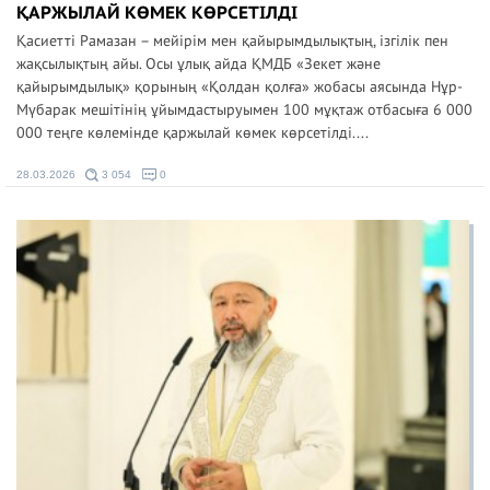
ҚАРЖЫЛАЙ КӨМЕК КӨРСЕТІЛДІ
Қасиетті Рамазан – мейірім мен қайырымдылықтың, ізгілік пен
жақсылықтың айы. Осы ұлық айда ҚМДБ «Зекет және
қайырымдылық» қорының «Қолдан қолға» жобасы аясында Нұр-
Мүбарак мешітінің ұйымдастыруымен 100 мұқтаж отбасыға 6 000
000 теңге көлемінде қаржылай көмек көрсетілді....
28.03.2026
3 054
0