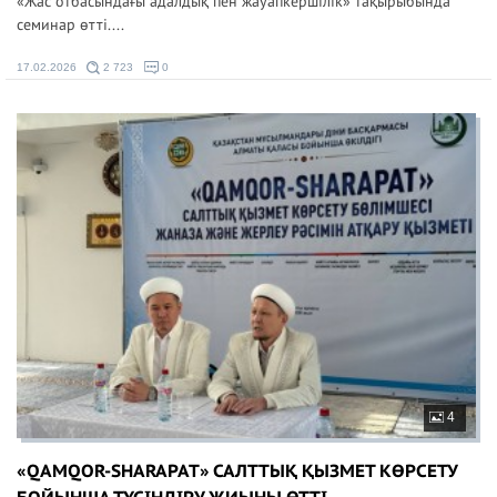
«Жас отбасындағы адалдық пен жауапкершілік» тақырыбында
семинар өтті....
17.02.2026
2 723
0
4
«QAMQOR-SHARAPAT» САЛТТЫҚ ҚЫЗМЕТ КӨРСЕТУ