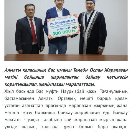
Алматы қаласының бас имамы Төлеби Оспан Жарапазан
мәтіні бойынша жарияланған байқау нәтижесін
қорытындылап, жеңімпазды марапаттады.
Жыл басында Бас мүфти Наурызбай қажы Тағанұлының
бастамасымен Алматы Орталық мешіті барша қалам
ұстаған азаматтар арасында жарапазан жырының жаңа
мәтінін жазу бойынша байқау жариялаған еді. Байқау
мақсаты - уақыт талабына сай жарапазан жырын жаңа
үлгіде жазып, халыққа ұмыт болып бара жатқан