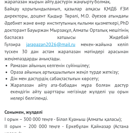
жарапазан жырын айту дәстүрін жаңғырту болмақ.
Байқау қорытындыланып, қазылар алқасы ҚМДБ ҒЗИ
директоры, доцент Қыдыр Төрәлі, М.О. Әуезов атындағы
Әдебиет және өнер институтының ғылыми қызметкері, PhD
докторант Бауыржан Мырзақұл, Алматы Орталық мешітінің
баспасөз хатшысы Жидебай
Гүлзира
jarapazan2026@mail.ru
мекен-жайына келіп
түскен 30 дан астам жарапазан мәтіндері арасынан
жеңімпаздарды анықтады.
Рамазан айының келгенін сүйіншілеу;
Ораза айының артықшылығын жеңіл түрде жеткізу;
Дін мен дәстүрдің сабақтастығын көрсету;
Жарапазан айту ата-бабадан мұра болған дәстүр
екендігін айту шарттары негізінде жүлделі үш орын
иелері белгіленді.
Сонымен, жүлделі
І орын – 300 000 теңге - Біләл Қуаныш (Алматы қаласы);
ІІ орын – 200 000 теңге - Еркебұлан Қайназар (Астана