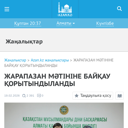
Алматы
Құптан 20:37
Күнтізбе
Жаңалықтар
Жаңалықтар
Azan.kz жаңалықтары
ЖАРАПАЗАН МӘТІНІНЕ
БАЙҚАУ ҚОРЫТЫНДЫЛАНДЫ
ЖАРАПАЗАН МӘТІНІНЕ БАЙҚАУ
ҚОРЫТЫНДЫЛАНДЫ
Таңдаулыға қосу
19.02.2026
2 391
0
Оқу
режи