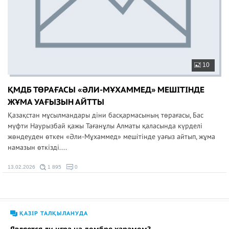
10
ҚМДБ ТӨРАҒАСЫ «ӘЛИ-МҰХАММЕД» МЕШІТІНДЕ
ЖҰМА УАҒЫЗЫН АЙТТЫ
Қазақстан мұсылмандары діни басқармасының төрағасы, Бас
мүфти Наурызбай қажы Тағанұлы Алматы қаласында күрделі
жөндеуден өткен «Әли-Мұхаммед» мешітінде уағыз айтып, жұма
намазын өткізді....
13.02.2026
1 895
0
ҚАЗІР ТАЛҚЫЛАНУДА