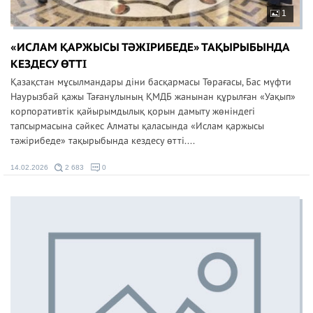
1
«ИСЛАМ ҚАРЖЫСЫ ТӘЖІРИБЕДЕ» ТАҚЫРЫБЫНДА
КЕЗДЕСУ ӨТТІ
Қазақстан мұсылмандары діни басқармасы Төрағасы, Бас мүфти
Наурызбай қажы Тағанұлының ҚМДБ жанынан құрылған «Уақып»
корпоративтік қайырымдылық қорын дамыту жөніндегі
тапсырмасына сәйкес Алматы қаласында «Ислам қаржысы
тәжірибеде» тақырыбында кездесу өтті....
14.02.2026
2 683
0