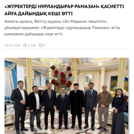
«ЖҮРЕКТЕРДІ НҰРЛАНДЫРАР РАМАЗАН» ҚАСИЕТТІ
АЙҒА ДАЙЫНДЫҚ КЕШІ ӨТТІ
Алматы қаласы, Жетісу ауданы «Әл-Мәдина» мешітінің
ұйымдастыруымен «Жүректерді нұрландырар Рамазан» атты
рамазанға дайындық кеші өтті.
16.02.2026
2 538
0