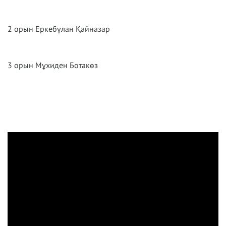
2 орын Еркебұлан Қайназар
3 орын Мұхиден Ботакөз