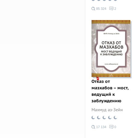
85 324
2
Отказ от
мазхабов – мост,
ведущий к
заблуждению
Махмуд аз-Зейн
17 134
0