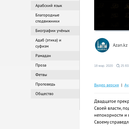
Арабский язык
Благородные
сподвижники
Биографии учёных
Адаб (этика) и
Azan.kz
суфизм
Рамадан
Проза
18 мар. 2020
25 83
Фетвы
Проповедь
Видео версия
|
Ау
Общество
Двадцатое прекр
Своей власти, п
непокорности и 
Своему справедл