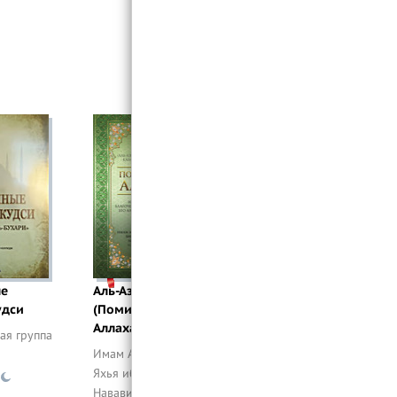
85. Зуль-Джаляль валь-Икрам -
Обладатель величия и щедрости
86. Аль-Муксит - Устанавливающий
справедливость
87. Аль-Джами - Собирающий
88. Аль-Ганий - Богатый,
Самодостаточный
89. Аль-Мугни - Обогащающий
90. Аль-Мани‘ - Лишающий
91. Ад-Дарр - Причиняющий вред
92. Ан-Нафи - Приносящий пользу
93. Ан-Нур - Освещающий
94. Аль-Хади - Направляющий
ые
Аль-Азкар
95. Аль-Бади‘ - Первосоздатель
удси
(Поминания
Аллаха)
96. Аль-Бааки - Вечный
ая группа
Имам Абу Закария
97. Аль-Варис - Наследующий
Яхья ибн Шараф ан-
98. Ар-Рашид - Наставляющий
Навави