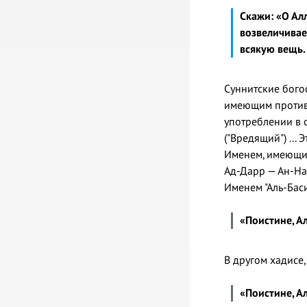
Скажи: «О Ал
возвеличиваеш
всякую вещь
Суннитские бого
имеющим противо
употреблении в 
("Вредящий") ...
Именем, имеющим
Ад-Дарр — Ан-Наф
«Поистине, 
«Поистине, А