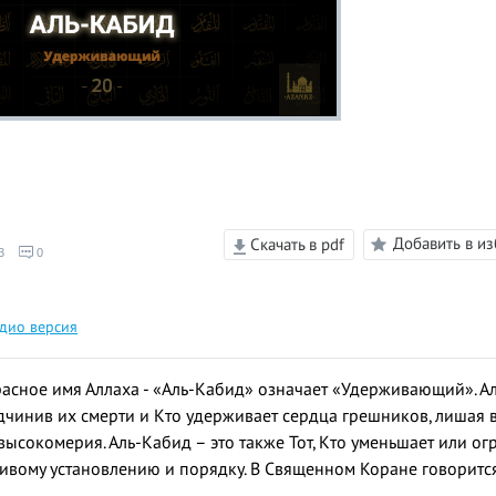
Добавить в и
Скачать в pdf
3
0
дио версия
асное имя Аллаха - «Аль-Кабид» означает «Удерживающий». Аль
одчинив их смерти и Кто удерживает сердца грешников, лишая 
высокомерия. Аль-Кабид – это также Тот, Кто уменьшает или ог
ивому установлению и порядку. В Священном Коране говоритс