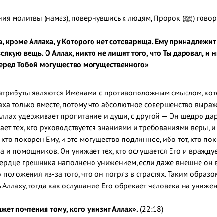
А после завершения молитвы (намаз), повернувшись к людя
а, кроме Аллаха, у Которого нет сотоварища. Ему принадлежит
сякую вещь. О Аллах, никто не лишит того, что Ты даровал, и н
еред Тобой могущество могущественного»
атрибуты являются Именами с противоположным смыслом, кот
ха только вместе, потому что абсолютное совершенство выража
ллах удерживает пропитание и души, с другой — Он щедро дару
ет тех, кто руководствуется знаниями и требованиями веры, и
 кто покорен Ему, и это могущество подлинное, ибо тот, кто пок
ва и помощников. Он унижает тех, кто ослушается Его и враждуе
сердце грешника наполнено унижением, если даже внешне он 
 положения из-за того, что он погряз в страстях. Таким образ
 Аллаху, тогда как ослушание Его обрекает человека на унижен
жет почтения тому, кого унизит Аллах».
(22:18)