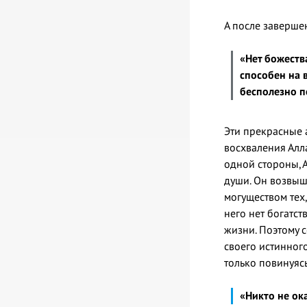
«Нет божеств
способен на в
бесполезно п
Эти прекрасные 
восхваления Алла
одной стороны, А
души. Он возвыша
могуществом тех,
него нет богатст
жизни. Поэтому 
своего истинного
только повинуясь
«Никто не ока