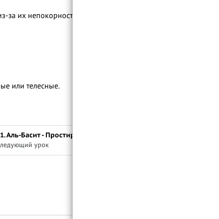
71. Аль-Мукаддим - Выдвигающий
вперёд
з-за их непокорности и высокомерия;
72. Аль-Муаххир - Отодвигающий назад
73. Аль-Авваль - Первый, Безначальный
74. Аль-Ахир - Последний, Бесконечный
75. Аз-Захир - Явный, Видимый
76. Аль-Батин - Тайный, Сокровенный
ые или телесные.
77. Аль-Вали - Правитель, Властвующий
78. Аль-Мутаали - Всевышний,
Возвышающийся
79. Аль-Барр - Добродетельный
1. Аль-Басит - Простирающий
80. Ат-Тавваб - Принимающий покаяние
ледующий урок
81. Аль-Мунтакым - Воздающий,
Карающий
82. Аль-Афувв - Прощающий,
Снисходительный
83. Ар-Рауф - Сострадательный
Войти
84. Малик аль-Мульк - Царь царей