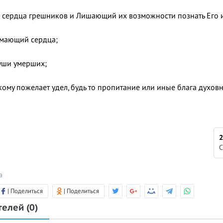
сердца грешников и Лишающий их возможности познать Его и
имающий сердца;
уши умерших;
ому пожелает удел, будь то пропитание или иные блага духовн
2
С
а
| Поделиться
| Поделиться
телей
(0)