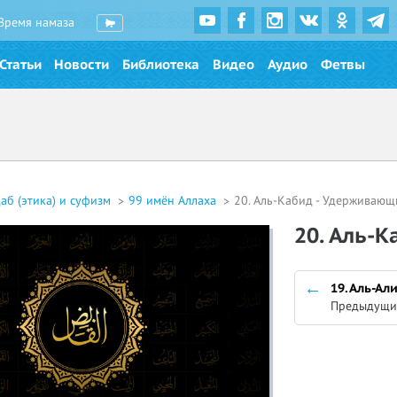
Время намаза
Статьи
Новости
Библиотека
Видео
Аудио
Фетвы
аб (этика) и суфизм
99 имён Аллаха
20. Аль-Кабид - Удерживающ
20. Аль-
19. Аль-А
Предыдущи