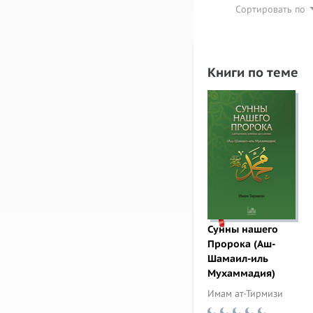
Сортировать по
Книги по теме
Сунны нашего
Пророка (Аш-
Шамаил-иль
Мухаммадия)
Имам ат-Тирмизи