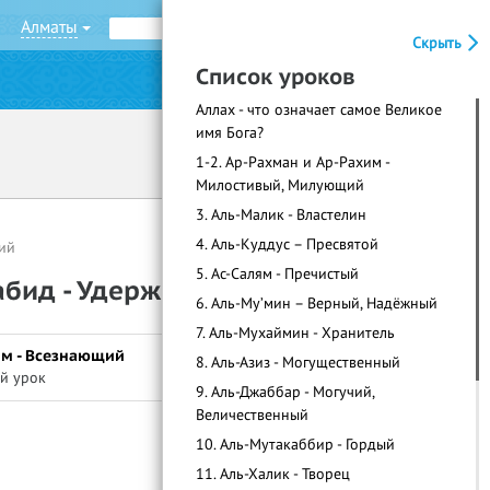
Алматы
Рус
Қаз
Скрыть
Список уроков
|
Войти
Регистрация
Аллах - что означает самое Великое
имя Бога?
1-2. Ар-Рахман и Ар-Рахим -
Милостивый, Милующий
3. Аль-Малик - Властелин
4. Аль-Куддус – Пресвятой
ий
5. Ас-Салям - Пречистый
Кабид - Удерживающий
6. Аль-Му’мин – Верный, Надёжный
7. Аль-Мухаймин - Хранитель
лим - Всезнающий
8. Аль-Азиз - Могущественный
й урок
9. Аль-Джаббар - Могучий,
Величественный
10. Аль-Мутакаббир - Гордый
11. Аль-Халик - Творец