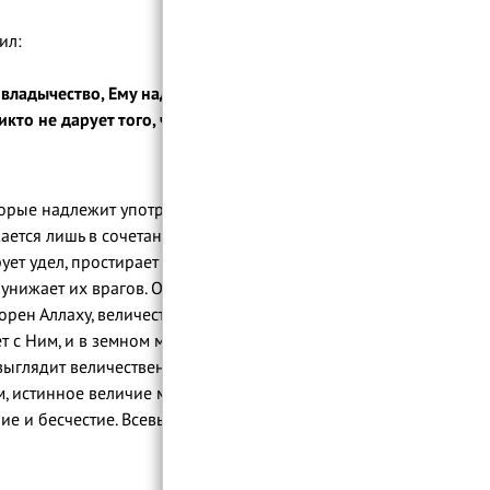
42. Аль-Карим - Щедрый
43. Ар-Ракыб - Наблюдающий
м, Пророк (ﷺ) говорил:
44. Аль-Муджиб - Отвечающий на
мольбы
 владычество, Ему надлежит хвала, и Он
икто не дарует того, чего Ты лишил, и
45. Аль-Ва́аси’ - Всеобъемлющий
46. Аль-Хаким - Мудрый
47. Аль-Вадуд - Любящий
орые надлежит употреблять для
48. Аль-Маджи́д - Благородный,
Славный
ется лишь в сочетании этих качеств. С
ет удел, простирает милость и отпускает
49. Аль-Ба‘ис - Воскрешающий,
Пробуждающий
 унижает их врагов. Он наделяет
орен Аллаху, величественен, даже если у
50. Аш-Шахид - Свидетель
т с Ним, и в земном мире, и в Последней
51. Аль-Хакк - Истинный
выглядит величественно и не ощущает
52. Аль-Вакиль - Покровитель,
ом, истинное величие можно обрести,
Хранитель
ие и бесчестие. Всевышний Аллах сказал:
53. Аль-Кавий - Всесильный
54. Аль-Матин - Несокрушимый
55. Аль-Валий - Покровитель