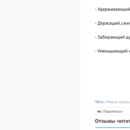
- Удерживающий 
- Держащий, сж
- Забирающий д
- Уменьшающий к
Теги:
Имена Аллах
| Поделиться
Отзывы чита