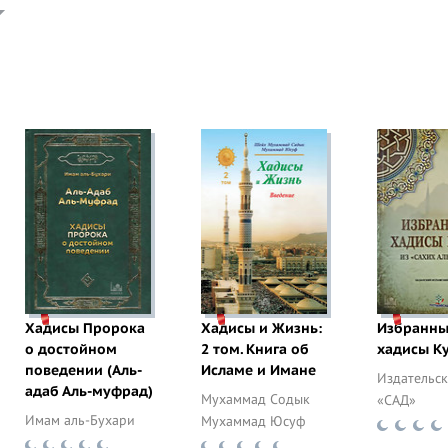
Хадисы Пророка
Хадисы и Жизнь:
Избранн
о достойном
2 том. Книга об
хадисы К
поведении (Аль-
Исламе и Имане
Издательск
адаб Аль-муфрад)
Мухаммад Содык
«САД»
Имам аль-Бухари
Мухаммад Юсуф