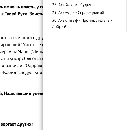
28. Аль-Хакам - Судья
тнимаешь власть, у кого пожелаешь. Ты
29. Аль-Адль - Справедливый
в Твоей Руке. Воистину, Ты способен на
30. Аль-Лятыф - Проницательный,
Добрый
31. Аль-Хабир - Сведущий
ько в сочетании с другим Именем,
32. Аль-Халим - Выдержанный,
ирающий". Ученные считают, что при
Снисходительный
имер: Аль-Мани‘ ("Лишающий") или Ад-Дарр
33. Аль-Азым - Великий
. Они употребляются в сочетании с другим
34. Аль-Гафур - Прощающий
то означает "Одаряющий" и "Лишающий",
35. Аш-Шакур - Благодарный
ь-Кабид" следует упоминать вместе с
36. Аль-Алий - Возвышенный
37. Аль-Кабир - Великий, Высочайший
й, Наделяющий уделом»
38. Аль-Хафиз - Хранитель
39. Аль-Мукит - Дарующий пропитание
40. Аль-Хасиб - Достаточный,
Учитывающий
вергает других»
41. Аль-Джалиль - Величественный