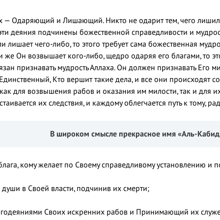
 — Одаряющий и Лишающий. Никто не одарит тем, чего лишил А
 эти деяния подчинены божественной справедливости и мудрост
и лишает чего-либо, то этого требует сама божественная мудро
и же Он возвышает кого-либо, щедро одаряя его благами, то э
язан признавать мудрость Аллаха. Он должен признавать Его м
— Единственный, Кто вершит такие дела, и все они происходят
как для возвышения рабов и оказания им милости, так и для и
стаивается их следствия, и каждому облегчается путь к тому, ра
В широком смысле прекрасное имя «Аль-Кабид»
лага, кому желает по Своему справедливому установлению и п
души в Своей власти, подчинив их смерти;
агодеяниями Своих искренних рабов и Принимающий их служе