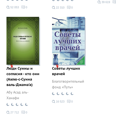
39 619
52 053
0
22 310
0
Люди Сунны и
Советы лучших
согласия - кто они
врачей
(Ахлю-с-Сунна
Благотворительный
валь-Джама’а)
фонд «Путь»
Абу Асад аль-
Ханафи
16 523
0
27 712
0