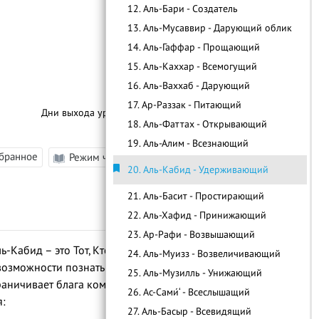
12. Аль-Бари - Создатель
13. Аль-Мусаввир - Дарующий облик
14. Аль-Гаффар - Прощающий
15. Аль-Каххар - Всемогущий
16. Аль-Ваххаб - Дарующий
17. Ар-Раззак - Питающий
Дни выхода уроков:
4 Раза В Месяц
18. Аль-Фаттах - Открывающий
19. Аль-Алим - Всезнающий
збранное
Режим чтения
–
|
A
|
+
20. Аль-Кабид - Удерживающий
21. Аль-Басит - Простирающий
22. Аль-Хафид - Принижающий
23. Ар-Рафи - Возвышающий
-Кабид – это Тот, Кто удерживает души в
24. Аль-Муизз - Возвеличивающий
возможности познать Его из-за их
25. Аль-Музилль - Унижающий
раничивает блага кому пожелает по
26. Ас-Сами́‘ - Всеслышащий
я:
27. Аль-Басыр - Всевидящий