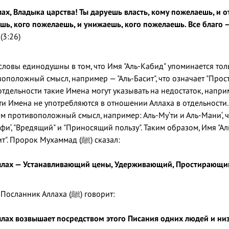
лах, Владыка царства! Ты даруешь власть, кому пожелаешь, и о
ь, кого пожелаешь, и унижаешь, кого пожелаешь. Все благо – 
.
(3:26)
словы единодушны в том, что Имя "Аль-Кабид" упоминается тол
положный смысл, например — "Аль-Басит", что означает "Прост
отдельности такие Имена могут указывать на недостаток, напр
 Эти Имена не употребляются в отношении Аллаха в отдельности
 противоположный смысл, например: Аль-Му‘ти и Аль-Мани‘, ч
и‘, "Вредящий" и "Приносящий пользу". Таким образом, Имя "Ал
Именем "Аль-Басит". Пророк Мухаммад (ﷺ) сказал:
Аллах — Устанавливающий цены, Удерживающий, Простирающи
В другом хадисе, Посланник Аллаха (ﷺ) говорит:
ллах возвышает посредством этого Писания одних людей и низ