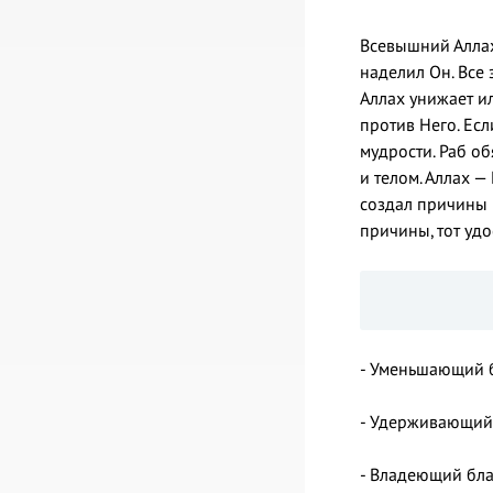
Всевышний Аллах
наделил Он. Все
Аллах унижает ил
против Него. Есл
мудрости. Раб об
и телом. Аллах 
создал причины 
причины, тот удо
- Уменьшающий б
- Удерживающий 
- Владеющий бл