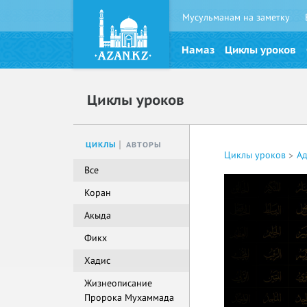
Мусульманам на заметку
Намаз
Циклы уроков
Циклы уроков
ЦИКЛЫ
АВТОРЫ
Циклы уроков
Ад
Все
Коран
Акыда
Фикх
Хадис
Жизнеописание
Пророка Мухаммада