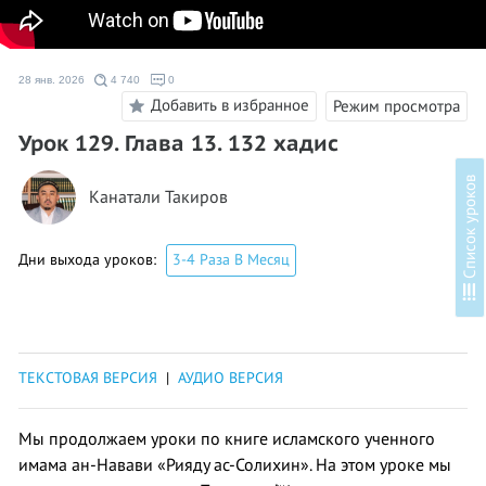
28 янв. 2026
4 740
0
Добавить в избранное
Режим просмотра
Урок 129. Глава 13. 132 хадис
в
Канатали Такиров
Дни выхода уроков:
3-4 Раза В Месяц
С
п
и
с
о
к
у
р
о
к
о
ТЕКСТОВАЯ ВЕРСИЯ
|
АУДИО ВЕРСИЯ
Мы продолжаем уроки по книге исламского ученного
имама ан-Навави «Рияду ас-Солихин». На этом уроке мы