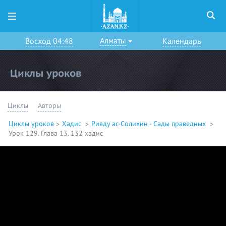
Алматы
Восход 04:48
Календарь
Циклы уроков
Циклы
Авторы
Циклы уроков
Хадис
Рияду ас-Солихин - Сады праведных
Урок 129. Глава 13. 132 хадис