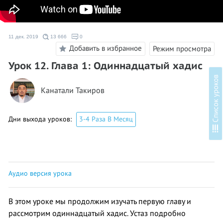
11 дек. 2019
13 666
0
Добавить в избранное
Режим просмотра
Урок 12. Глава 1: Одиннадцатый хадис
в
Канатали Такиров
Дни выхода уроков:
3-4 Раза В Месяц
С
п
и
с
о
к
у
р
о
к
о
Аудио версия урока
В этом уроке мы продолжим изучать первую главу и
рассмотрим одиннадцатый хадис. Устаз подробно