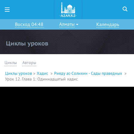
Алматы
Восход 04:48
Календарь
Циклы уроков
Циклы
Авторы
Циклы уроков
Хадис
Рияду ас-Солихин - Сады праведных
Урок 12. Глава 1: Одиннадцатый хадис