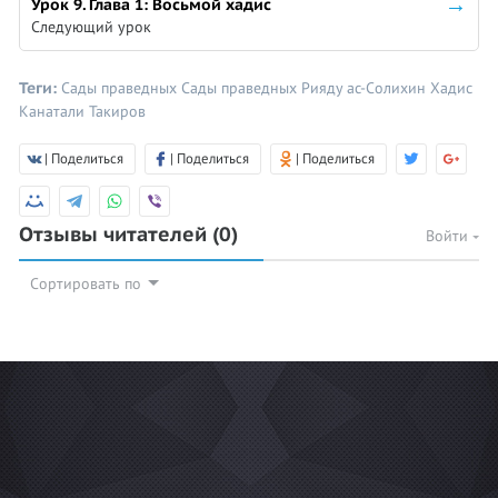
Урок 9. Глава 1: Восьмой хадис
Следующий урок
Теги:
Сады праведных
Сады праведных
Рияду ас-Солихин
Хадис
Канатали Такиров
| Поделиться
| Поделиться
| Поделиться
Отзывы читателей
(0)
Войти
Сортировать по