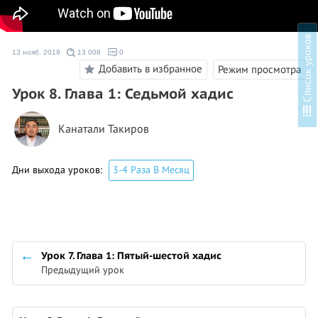
в
13 нояб. 2019
13 008
0
Добавить в избранное
Режим просмотра
Урок 8. Глава 1: Седьмой хадис
С
п
и
с
о
к
у
р
о
к
о
Канатали Такиров
Дни выхода уроков:
3-4 Раза В Месяц
Урок 7. Глава 1: Пятый-шестой хадис
Предыдущий урок