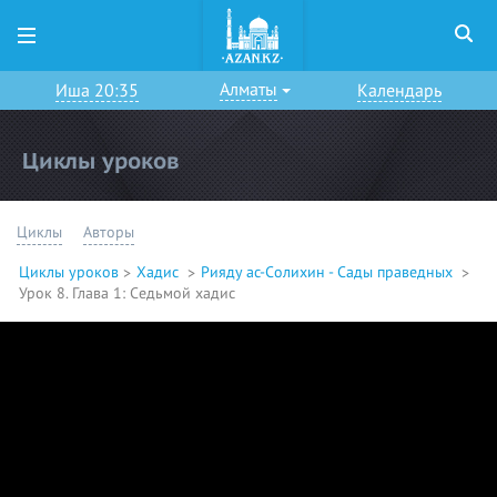
Алматы
Иша 20:35
Календарь
Циклы уроков
Циклы
Авторы
Циклы уроков
Хадис
Рияду ас-Солихин - Сады праведных
Урок 8. Глава 1: Седьмой хадис