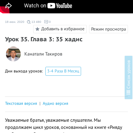
18 июн. 2020
13 480
0
Добавить в избранное
Режим просмотра
Урок 35. Глава 3: 35 хадис
Канатали Такиров
в
Дни выхода уроков:
3-4 Раза В Месяц
С
п
и
с
о
к
у
р
о
к
о
Текстовая версия
|
Аудио версия
Уважаемые братья, уважаемые слушатели. Мы
продолжаем цикл уроков, основанный на книге «Рияду