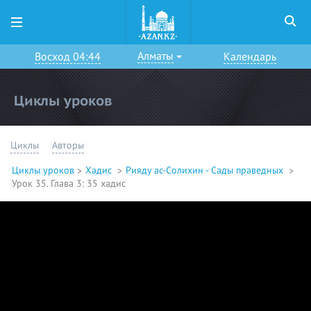
Алматы
Восход 04:44
Календарь
Циклы уроков
Циклы
Авторы
Циклы уроков
Хадис
Рияду ас-Солихин - Сады праведных
Урок 35. Глава 3: 35 хадис