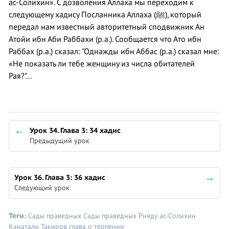
ас-Солихин». С дозволения Аллаха мы переходим к
следующему хадису Посланника Аллаха (ﷺ), который
передал нам известный авторитетный сподвижник Ан
Атойи ибн Аби Раббахи (р.а.). Сообщается что Ато ибн
Раббах (р.а.) сказал: "Однажды ибн Аббас (р.а.) сказал мне:
«Не показать ли тебе женщину из числа обитателей
Рая?"...
Урок 34. Глава 3: 34 хадис
Предыдущий урок
Урок 36. Глава 3: 36 хадис
Следующий урок
Теги:
Сады праведных
Сады праведных
Рияду ас-Солихин
Канатали Такиров
глава о терпении