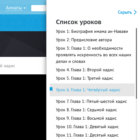
Алматы
Рус
Қаз
Скрыть
Список уроков
|
Войти
Регистрация
Урок 1: Биография имама ан-Навави
Урок 2: Предисловие автора
Урок 3: Глава 1: О необходимости
проявлять искренность во всех наших
делах и словах
ый хадис
Урок 4. Глава 1: Второй хадис
Урок 5. Глава 1: Третий хадис
Урок 6. Глава 1: Четвёртый хадис
Урок 7. Глава 1: Пятый-шестой хадис
Урок 8. Глава 1: Седьмой хадис
Урок 9. Глава 1: Восьмой хадис
Урок 10. Глава 1: Девятый хадис
Урок 11. Глава 1: Десятый хадис