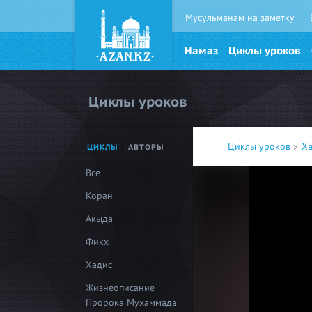
Мусульманам на заметку
Намаз
Циклы уроков
Циклы уроков
Циклы уроков
Х
ЦИКЛЫ
АВТОРЫ
Все
Коран
Акыда
Фикх
Хадис
Жизнеописание
Пророка Мухаммада