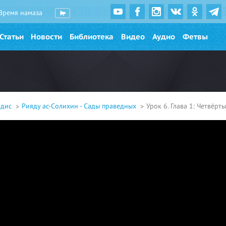
Время намаза
Статьи
Новости
Библиотека
Видео
Аудио
Фетвы
адис
Рияду ас-Солихин - Сады праведных
Урок 6. Глава 1: Четвёрт