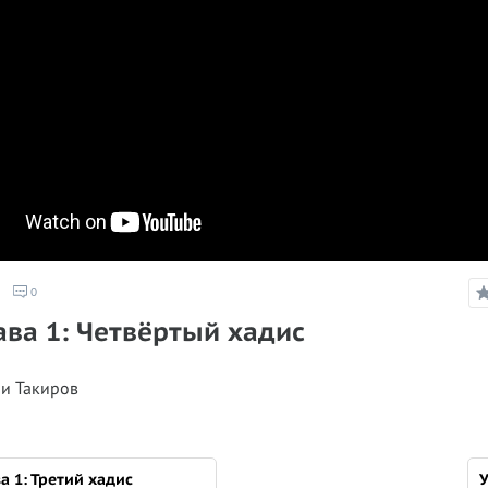
0
лава 1: Четвёртый хадис
и Такиров
ва 1: Третий хадис
У