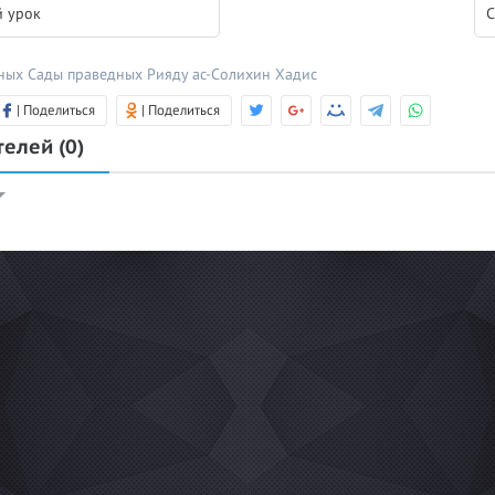
 урок
С
дных
Сады праведных
Рияду ас-Солихин
Хадис
| Поделиться
| Поделиться
телей
(0)