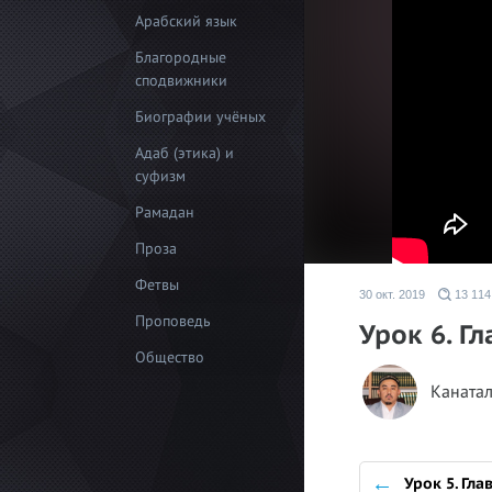
Арабский язык
Благородные
сподвижники
Биографии учёных
Адаб (этика) и
суфизм
Рамадан
Проза
Фетвы
30 окт. 2019
13 114
Проповедь
Урок 6. Г
Общество
Канатал
Урок 5. Гла