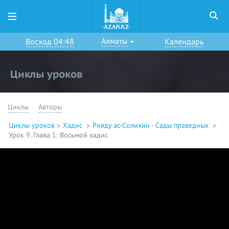
Алматы
Восход 04:48
Календарь
Циклы уроков
Циклы
Авторы
Циклы уроков
Хадис
Рияду ас-Солихин - Сады праведных
Урок 9. Глава 1: Восьмой хадис