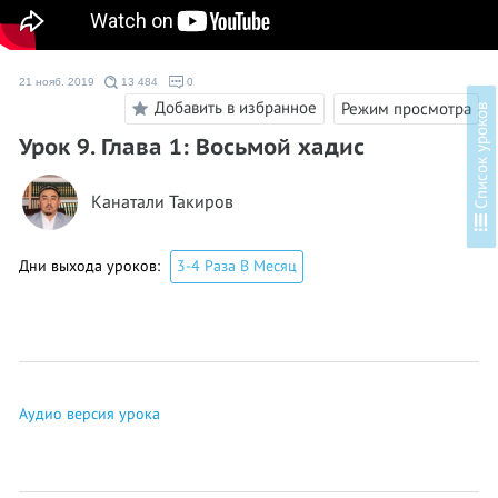
21 нояб. 2019
13 484
0
Добавить в избранное
Режим просмотра
в
Урок 9. Глава 1: Восьмой хадис
Канатали Такиров
С
п
и
с
о
к
у
р
о
к
о
Дни выхода уроков:
3-4 Раза В Месяц
Аудио версия урока