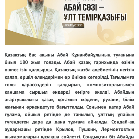
Қазақтың бас ақыны Абай Құнанбайұлының туғанына
биыл 180 жыл толады. Абай қазақ тарихында өзінің
өшпес ізін қалдырды. Қазақтың жазба әдебиетінің негізін
қалап, өршіл өлеңдерімен өр биікке көтерілді. Тағылымға
толы қарасөздерін қалдырып, композиторлығымен
қаншама сыршыл әндерді өмірге әкелді. Абайдың
ағартушылығы
қазақ қоғамын мәдени, рухани, білім
жағынан өркендетуге бағытталды.
Сонымен қатар Абай
ғұлама, ойшыл ретінде де танылып, ұлттың ұпайын
түгендеген дара да дана тұлғаға айналды. Сондай-ақ
аудармашы ретінде
Крылов, Пушкин, Лермонтовтың
шығармаларын
қазақша сөйлетті. Сондықтан біз Абайды