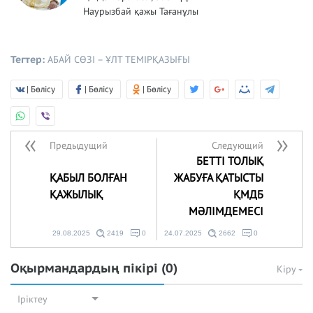
Наурызбай қажы Тағанұлы
Тегтер:
АБАЙ СӨЗІ – ҰЛТ ТЕМІРҚАЗЫҒЫ
| Бөлісу
| Бөлісу
| Бөлісу
Предыдущий
Следующий
БЕТТІ ТОЛЫҚ
ҚАБЫЛ БОЛҒАН
ЖАБУҒА ҚАТЫСТЫ
ҚАЖЫЛЫҚ
ҚМДБ
МӘЛІМДЕМЕСІ
29.08.2025
2419
0
24.07.2025
2662
0
Оқырмандардың пікірі
(0)
Кіру
Іріктеу