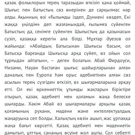
қазақ фольклорын терең таразыдан өткізіп қана қоймай,
Шығыс пен Батыстың сөз өнерінен де сарқылмас нәр
алды. Ақынның өзі «Ғылымды іздеп, Дүниені көздеп, Екі
жаққа үңілдім» деп жазғанындай, ғылымға сүйенген
Батыстың да, сенімге сүйенген Шығыстың да қазынасын
сүзіп, қазаққа керегін ала білді. Мұхтар Әуезов ол
жайында: «Абайдың Батысынан Шығысы басым, ол
Батысқа барғанда Шығысқа арқа сүйеп, өз ойын сол
тұрғыдан айтатын», – деген болатын. Абай Фирдоуси,
Низами, Науаи бастаған шығыс шайырларынан алған
даналық пен Еуропа һәм орыс әдебиетінен алған сөз
асылын терең сүзгіден өткізіп, өз шығармаларына арқау
етті. Ол екі өркениеттің ұтымды жақтарын біріктіре
отырып, қазақ әдебиеті мен қоғамын жаңа белеске
шығарды. Хәкім Абай өз шығармалары арқылы қазақ
қоғамының рухани, мәдени және интеллектуалдық
жаңаруына сеп болды. Халықтың көзін ашып, жас ұрпаққа
жаңа бағыт көрсетті. Қазақ әдебиеті мен мәдениетін
дамытып, ұлттық сананың өсуіне жол ашты. Сол себепті