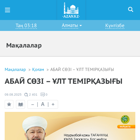
Алматы
Таң 03:18
Күнтізбе
Мақалалар
Мақалалар
Қоғам
АБАЙ СӨЗІ – ҰЛТ ТЕМІРҚАЗЫҒЫ
АБАЙ СӨЗІ – ҰЛТ ТЕМІРҚАЗЫҒЫ
09.08.2025
2 401
0
–
|
A
|
+
Оқу
Таңдаулыға
режимі
қосу