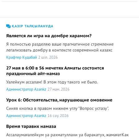
ҚАЗІР ТАЛҚЫЛАНУДА
Является ли игра на домбре харамом?
Я полностью разделяю ваше прагматичное стремление
легализовать домбру в контексте современной казахс
Крафтер Кудабай
2 шіл. 2026
27 мая в 6:00 в 56 мечетях Алматы состоится
праздничный айт-намаз
Уалейкум ассалам! В этом году такого не было.
Администратор Azankz
27 мам. 2026
Урок 6: Обстоятельства, нарушающие омовение
Синяя кнопка в правом нижнем углу "Вопрос устазу".
Администратор Azankz
16 сәу. 2026
Время таравих намаза
Ассалаумағалейкум уа рахматуллахи уа баракатух, жамағатКак