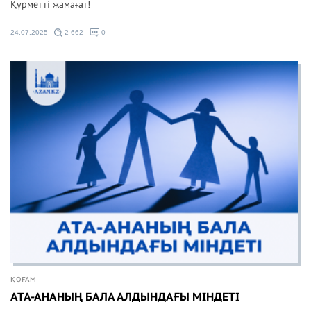
Құрметті жамағат!
24.07.2025
2 662
0
ҚОҒАМ
АТА-АНАНЫҢ БАЛА АЛДЫНДАҒЫ МІНДЕТІ