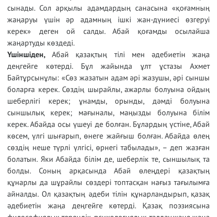
сынады. Сол арқылы адамдардың санасына «қоғамның
жаңаруы үшін әр адамның ішкі жан-дүниесі өзгеруі
керек» деген ой салды. Абай қоғамды осылайша
жаңартуды көздеді.
Үшіншіден,
Абай қазақтың тілі мен әдебиетін жаңа
деңгейге көтерді. Бұл жайында ұлт ұстазы Ахмет
Байтұрсынұлы: «Сөз жазатын адам әрі жазушы, әрі сыншы
боларға керек. Сөздің шырайлы, ажарлы болуына ойдың
шеберлігі керек; ұнамды, орынды, дәмді болуына
сыншылық керек; мағыналы, маңызды болуына білім
керек. Абайда осы үшеуі де болған. Бұлардың үстіне, Абай
көсем, үлгі шығарып, өнеге жайғыш болған. Абайда өлең
сөздің неше түрлі үлгісі, өрнегі табылады», – деп жазған
болатын. Яки Абайда білім де, шеберлік те, сыншылық та
болды. Соның арқасында Абай өлеңдері қазақтың
құнарлы да шұрайлы сөздері топтасқан нағыз тағылымға
айналды. Ол қазақтың әдеби тілін құнарландырып, қазақ
әдебиетін жаңа деңгейге көтерді. Қазақ поэзиясына