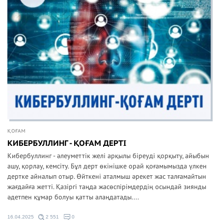
ҚОҒАМ
КИБЕРБУЛЛИНГ - ҚОҒАМ ДЕРТІ
Кибербуллинг - әлеуметтік желі арқылы біреуді қорқыту, айыбын
ашу, қорлау, кемсіту. Бұл дерт өкінішке орай қоғамымызда үлкен
дертке айналып отыр. Өйткені аталмыш әрекет жас талғамайтын
жағдайға жетті. Қазіргі таңда жасөспірімдердің осындай зиянды
әдетпен құмар болуы қатты алаңдатады....
16.04.2025
2 551
0