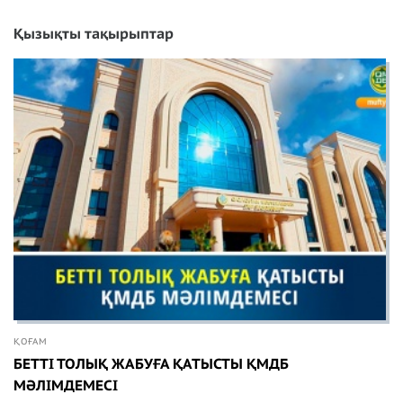
Қызықты тақырыптар
ҚОҒАМ
БЕТТІ ТОЛЫҚ ЖАБУҒА ҚАТЫСТЫ ҚМДБ
МӘЛІМДЕМЕСІ