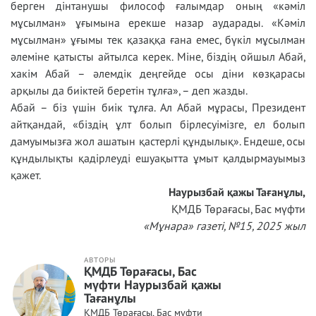
берген дінтанушы философ ғалымдар оның «кәміл
мұсылман» ұғымына ерекше назар аударады. «Кәміл
мұсылман» ұғымы тек қазаққа ғана емес, бүкіл мұсылман
әлеміне қатысты айтылса керек. Міне, біздің ойшыл Абай,
хакім Абай – әлемдік деңгейде осы діни көзқарасы
арқылы да биіктей беретін тұлға», – деп жазды.
Абай – біз үшін биік тұлға. Ал Абай мұрасы, Президент
айтқандай, «біздің ұлт болып бірлесуімізге, ел болып
дамуымызға жол ашатын қастерлі құндылық». Ендеше, осы
құндылықты қадірлеуді ешуақытта ұмыт қалдырмауымыз
қажет.
Наурызбай қажы Тағанұлы,
ҚМДБ Төрағасы, Бас мүфти
«Мұнара» газеті, №1
5
, 2025 жыл
АВТОРЫ
ҚМДБ Төрағасы, Бас
мүфти Наурызбай қажы
Тағанұлы
ҚМДБ Төрағасы, Бас мүфти