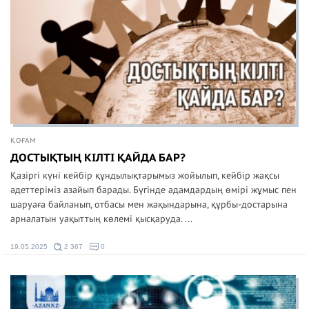
ҚОҒАМ
ДОСТЫҚТЫҢ КІЛТІ ҚАЙДА БАР?
Қазіргі күні кейбір құндылықтарымыз жойылып, кейбір жақсы
әдеттеріміз азайып барады. Бүгінде адамдардың өмірі жұмыс пен
шаруаға байланып, отбасы мен жақындарына, құрбы-достарына
арналатын уақыттың көлемі қысқаруда. ...
19.05.2025
2 367
0