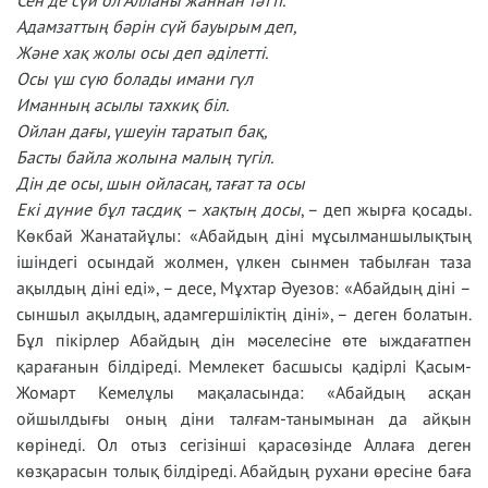
Сен де сүй ол Алланы жаннан тәтті.
Адамзаттың бәрін сүй бауырым деп,
Және хақ жолы осы деп әділетті.
Осы үш сүю болады имани гүл
Иманның асылы тахкиқ біл.
Ойлан дағы, үшеуін таратып бақ,
Басты байла жолына малың түгіл.
Дін де осы, шын ойласаң, тағат та осы
Екі дүние бұл тасдиқ – хақтың досы
, – деп жырға қосады.
Көкбай Жанатайұлы: «Абайдың діні мұсылманшылықтың
ішіндегі осындай жолмен, үлкен сынмен табылған таза
ақылдың діні еді», – десе, Мұхтар Әуезов: «Абайдың діні –
сыншыл ақылдың, адамгершіліктің діні», – деген болатын.
Бұл пікірлер Абайдың дін мәселесіне өте ыждағатпен
қарағанын білдіреді. Мемлекет басшысы қадірлі Қасым-
Жомарт Кемелұлы мақаласында: «Абайдың асқан
ойшылдығы оның діни талғам-танымынан да айқын
көрінеді. Ол отыз сегізінші қарасөзінде Аллаға деген
көзқарасын толық білдіреді. Абайдың рухани өресіне баға