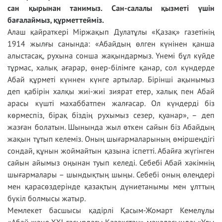
сан қырынан танимыз. Сан-салалы қызметі үшін
бағалаймыз, құрметтейміз.
Алаш қайраткері Міржақып Дулатұлы «Қазақ» газетінің
1914 жылғы санында: «Абайдың өлген күнінен қанша
алыстасақ, рухына сонша жақындармыз. Үнемі бұл күйде
тұрмас, халық ағарар, өнер-білімге қанар, сол күндерде
Абай құрметі күннен күнге артылар. Бірінші ақынымыз
деп қабірін халқы жиі-жиі зиярат етер, халық пен Абай
арасы күшті махаббатпен жалғасар. Ол күндерді біз
көрмеспіз, бірақ біздің рухымыз сезер, қуанар», – деп
жазған болатын. Шынында жыл өткен сайын біз Абайдың
жақын тұтып келеміз. Оның шығармаларының өміршеңдігі
сондай, құнын жоймайтын қазына іспетті. Абайға жүгінген
сайын айымыз оңынан туып келеді. Себебі Абай хәкімнің
шығармалары – шындықтың шыңы. Себебі оның өлеңдері
мен қарасөздерінде қазақтың дүниетанымы мен ұлттың
бүкіл болмысы жатыр.
Мемлекет басшысы қадірлі Қасым-Жомарт Кемелұлы