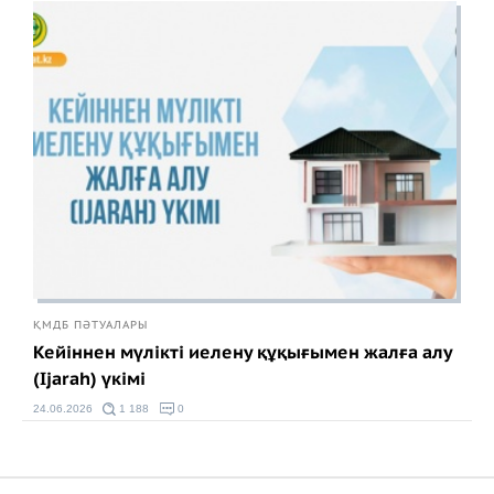
ҚМДБ ПӘТУАЛАРЫ
Кейіннен мүлікті иелену құқығымен жалға алу
(Ijarah) үкімі
24.06.2026
1 188
0