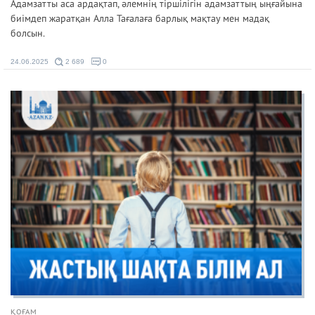
Адамзатты аса ардақтап, әлемнің тіршілігін адамзаттың ыңғайына
биімдеп жаратқан Алла Тағалаға барлық мақтау мен мадақ
болсын.
24.06.2025
2 689
0
ҚОҒАМ