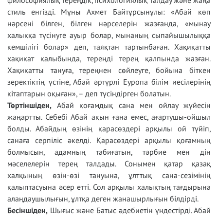
философиялық тереңдік, психологиялық талдау және жаңа
стиль енгізді. Мұны Ахмет Байтұрсынұлы: «Абай көп
нәрсені білген, білген нәрселерін жазғанда, «мынау
халыққа түсінуге ауыр болар, мынаның сыпайышылыққа
кемшілігі болар» деп, таяқтан тартынбаған. Хақиқатты
хақиқат қалыбында, тереңді терең қалпында жазған.
Хақиқатты тануға, тереңнен сөйлеуге, бойына біткен
зеректіктің үстіне, Абай әртүрлі Еуропа білім иесілерінің
кітаптарын оқыған», – деп түсіндірген болатын.
Төртіншіден,
Абай қоғамдық сана мен ойлау жүйесін
жаңартты. Себебі Абай ақын ғана емес, ағартушы-ойшыл
болды. Абайдың өзінің қарасөздері арқылы ой түйіп,
санаға серпіліс әкелді. Қарасөздері арқылы қоғамның
болмысын, адамның табиғатын, тәрбие мен дін
мәселелерін терең талдады. Сонымен қатар қазақ
халқының өзін-өзі тануына, ұлттық сана-сезімінің
қалыптасуына әсер етті. Сол арқылы халықтың тағдырына
алаңдаушылығын, ұлтқа деген жанашырлығын білдірді.
Бесіншіден,
Шығыс және Батыс әдебиетін үндестірді. Абай