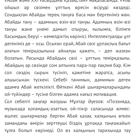
«Абай және ХХІ ғасырдағы Қазақстан» мақаласында: «Ұлы
ойшыл әр сөзімен ұлттың өресін өсіруді көздеді.
Сондықтан Абайды терең тануға баса мән бергеніміз жөн.
Абайды тану – адамның өзін-өзі тануы. Адамның өзін-өзі
тануы және үнемі дамып отыруы, ғылымға, білімге
басымдық беруі – кемелдіктің көрінісі. Интеллектуалды ұлт
дегеніміз де – осы. Осыған орай, Абай сөзі ұрпақтың бағыт
алатын темірқазығына айналуы қажет», – деп жазған
болатын. Расында Абайдың сөзі – ұлттың темірқазығы.
Абайдың әр сөзінде сом алтынға пара-пар ғақлия бар. Кім
сол сөздің сырын түсініп, қажетіне жаратса, асығы
алшысынан түскені. Себебі танимын, дамимын деген
адамға Абай жеткілікті. Өйткені Абай шығармаларындағы
ой-түйіндер – түсіне білген адамға нағыз мотивация.
Сол себепті заңғар жазушы Мұхтар Әуезов: «Поэзияда,
музыкада қоғамдық-азаттық ой-пікір саласында өлмес-
өшпес шығармалар берген Абай қазақ халқының өткен
замандағы өмірін зерттеуші біздің ұрпаққа таңғажайып
тұлға болып көрінеді. Ол өз халқының тарихында тау