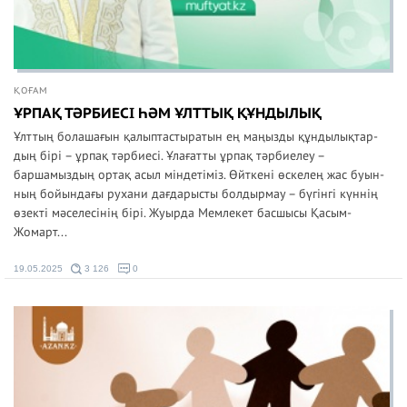
ҚОҒАМ
ҰРПАҚ ТӘРБИЕСІ ҺӘМ ҰЛТТЫҚ ҚҰНДЫЛЫҚ
Ұлттың болашағын қа­лыптастыратын ең маңыз­ды құнды­лық­тар­
дың бірі – ұрпақ тәрбиесі. Ұлағатты ұрпақ тәрбие­леу –
баршамыздың ор­тақ асыл міндетіміз. Өйт­кені өскелең жас буын­
ның бойындағы рухани дағдарысты болдыр­мау – бүгінгі күннің
өзек­ті мәселесінің бірі. Жуыр­да Мемлекет басшысы Қасым-
Жомарт...
19.05.2025
3 126
0