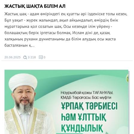
ЖАСТЫҚ ШАҚТА БІЛІМ АЛ
Жастық шақ - адам өміріндегі ең қуатты әрі ізденіске толы кезең.
Бұл уақыт - жүрек жалындап, ақыл айқындалып, өмірдің биік
мұраттарына қол созатын шақ. Осы кезеңде ілім үйрену -
болашақтың берік іргетасы болмақ. Ислам діні де, қазақ
халқының рухани дүниетанымы да білім алудың осы жаста
басталғанын қ...
20.06.2025
3 218
0