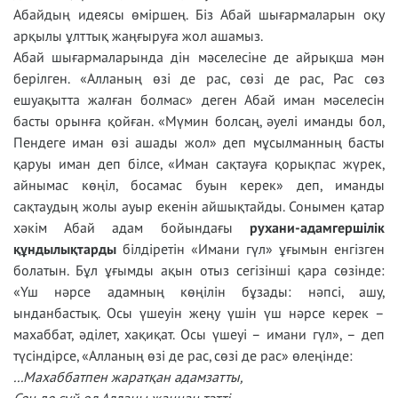
Абайдың идеясы өміршең. Біз Абай шығармаларын оқу
арқылы ұлттық жаңғыруға жол ашамыз.
Абай шығармаларында дін мәселесіне де айрықша мән
берілген. «Алланың өзі де рас, сөзі де рас, Рас сөз
ешуақытта жалған болмас» деген Абай иман мәселесін
басты орынға қойған. «Мүмин болсаң, әуелі иманды бол,
Пендеге иман өзі ашады жол» деп мұсылманның басты
қаруы иман деп білсе, «Иман сақтауға қорықпас жүрек,
айнымас көңіл, босамас буын керек» деп, иманды
сақтаудың жолы ауыр екенін айшықтайды. Сонымен қатар
хәкім Абай адам бойындағы
рухани-адамгершілік
құндылықтарды
білдіретін «Имани гүл» ұғымын енгізген
болатын. Бұл ұғымды ақын отыз сегізінші қара сөзінде:
«Үш нәрсе адамның көңілін бұзады: нәпсі, ашу,
ынданбастық. Осы үшеуін жеңу үшін үш нәрсе керек –
махаббат, әділет, хақиқат. Осы үшеуі – имани гүл», – деп
түсіндірсе, «Алланың өзі де рас, сөзі де рас» өлеңінде:
...Махаббатпен жаратқан адамзатты,