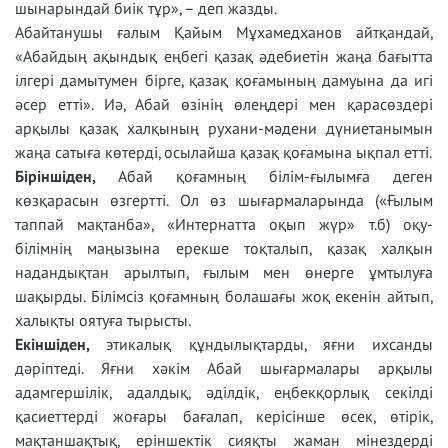
шынарындай биік тұр», – деп жазды.
Абайтанушы ғалым Қайым Мұхамедханов айтқандай,
«Абайдың ақындық еңбегі қазақ әдебиетін жаңа бағытта
ілгері дамытумен бірге, қазақ қоғамының дамуына да игі
әсер етті». Иә, Абай өзінің өлеңдері мен қарасөздері
арқылы қазақ халқының рухани-мәдени дүниетанымын
жаңа сатыға көтерді, осылайша қазақ қоғамына ықпал етті.
Біріншіден,
Абай қоғамның білім-ғылымға деген
көзқарасын өзгертті. Ол өз шығармаларында («Ғылым
таппай мақтанба», «Интернатта оқып жүр» т.б) оқу-
білімнің маңызына ерекше тоқталып, қазақ халқын
надандықтан арылтып, ғылым мен өнерге ұмтылуға
шақырды. Білімсіз қоғамның болашағы жоқ екенін айтып,
халықты оятуға тырысты.
Екіншіден,
этикалық құндылықтарды, яғни ихсанды
дәріптеді. Яғни хәкім Абай шығармалары арқылы
адамгершілік, адалдық, әділдік, еңбекқорлық секілді
қасиеттерді жоғары бағалап, керісінше өсек, өтірік,
мақтаншақтық, еріншектік сияқты жаман мінездерді