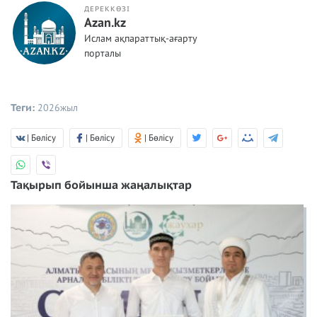
ДЕРЕККӨЗІ
Azan.kz
Ислам ақпараттық-ағарту
порталы
Теги:
2026жыл
| Бөлісу
| Бөлісу
| Бөлісу
Тақырып бойынша жаңалықтар