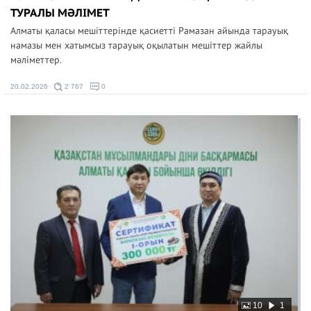
ТУРАЛЫ МӘЛІМЕТ
Алматы қаласы мешіттерінде қасиетті Рамазан айында тарауық
намазы мен хатымсыз тарауық оқылатын мешіттер жайлы
мәліметтер.
20.02.2026
2 767
0
10
1