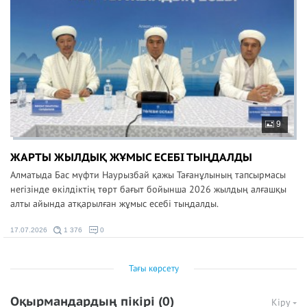
9
ЖАРТЫ ЖЫЛДЫҚ ЖҰМЫС ЕСЕБІ ТЫҢДАЛДЫ
Алматыда Бас мүфти Наурызбай қажы Тағанұлының тапсырмасы
негізінде өкілдіктің төрт бағыт бойынша 2026 жылдың алғашқы
алты айында атқарылған жұмыс есебі тыңдалды.
17.07.2026
1 376
0
Тағы көрсету
Оқырмандардың пікірі
(0)
Кіру