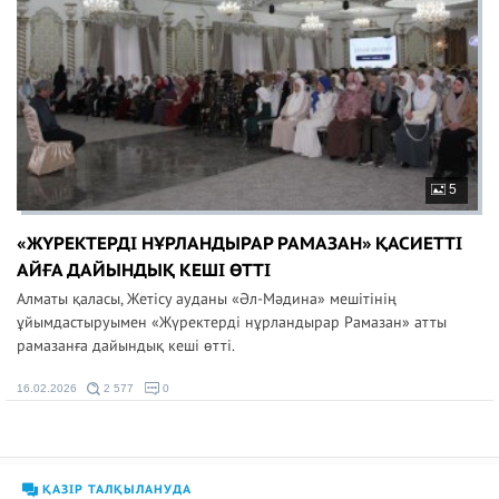
5
«ЖҮРЕКТЕРДІ НҰРЛАНДЫРАР РАМАЗАН» ҚАСИЕТТІ
АЙҒА ДАЙЫНДЫҚ КЕШІ ӨТТІ
Алматы қаласы, Жетісу ауданы «Әл-Мәдина» мешітінің
ұйымдастыруымен «Жүректерді нұрландырар Рамазан» атты
рамазанға дайындық кеші өтті.
16.02.2026
2 577
0
ҚАЗІР ТАЛҚЫЛАНУДА