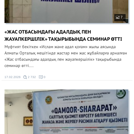
7
«ЖАС ОТБАСЫНДАҒЫ АДАЛДЫҚ ПЕН
ЖАУАПКЕРШІЛІК» ТАҚЫРЫБЫНДА СЕМИНАР ӨТТІ
Мүфтият бекіткен «Ислам және адал қоғам» жылы аясында
Алматы Орталық мешітінде жастар мен жас жұбайларға арналған
«Жас отбасындағы адалдық пен жауапкершілік» тақырыбында
семинар өтті....
17.02.2026
2 732
0