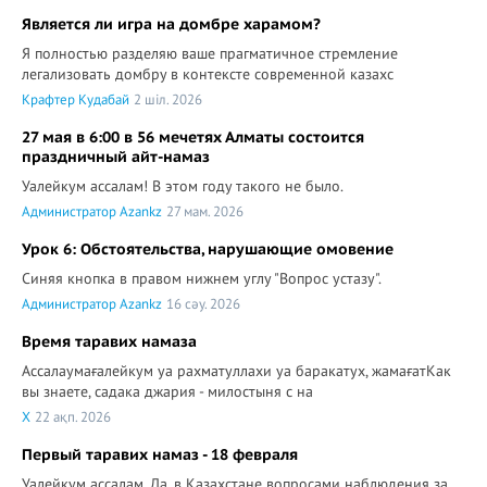
Является ли игра на домбре харамом?
Я полностью разделяю ваше прагматичное стремление
легализовать домбру в контексте современной казахс
Крафтер Кудабай
2 шіл. 2026
27 мая в 6:00 в 56 мечетях Алматы состоится
праздничный айт-намаз
Уалейкум ассалам! В этом году такого не было.
Администратор Azankz
27 мам. 2026
Урок 6: Обстоятельства, нарушающие омовение
Синяя кнопка в правом нижнем углу "Вопрос устазу".
Администратор Azankz
16 сәу. 2026
Время таравих намаза
Ассалаумағалейкум уа рахматуллахи уа баракатух, жамағатКак
вы знаете, садака джария - милостыня с на
X
22 ақп. 2026
Первый таравих намаз - 18 февраля
Уалейкум ассалам. Да, в Казахстане вопросами наблюдения за