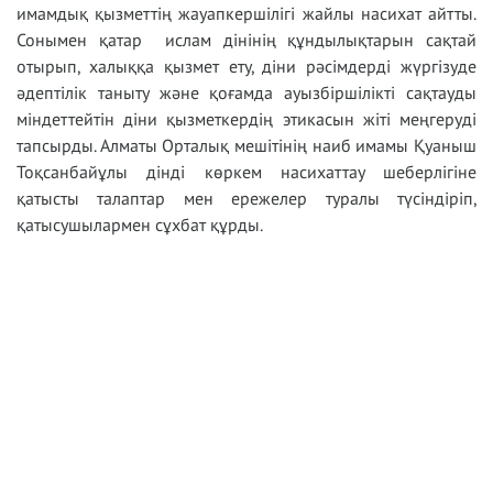
имамдық қызметтің жауапкершілігі жайлы насихат айтты.
Сонымен қатар ислам дінінің құндылықтарын сақтай
отырып, халыққа қызмет ету, діни рәсімдерді жүргізуде
әдептілік таныту және қоғамда ауызбіршілікті сақтауды
міндеттейтін діни қызметкердің этикасын жіті меңгеруді
тапсырды. Алматы Орталық мешітінің наиб имамы Қуаныш
Тоқсанбайұлы дінді көркем насихаттау шеберлігіне
қатысты талаптар мен ережелер туралы түсіндіріп,
қатысушылармен сұхбат құрды.