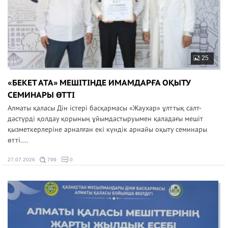
25
«БЕКЕТ АТА» МЕШІТІНДЕ ИМАМДАРҒА ОҚЫТУ
СЕМИНАРЫ ӨТТІ
Алматы қаласы Дін істері басқармасы «Жаухар» ұлттық салт-
дәстүрді қолдау қорының ұйымдастыруымен қаладағы мешіт
қызметкерлеріне арналған екі күндік арнайы оқыту семинары
өтті....
27.07.2026
799
0