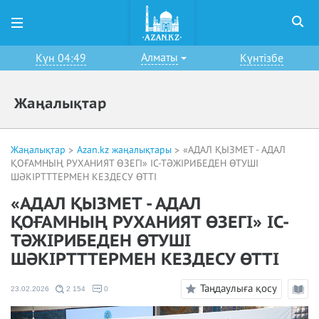
Алматы
Күн 04:49
Күнтізбе
Жаңалықтар
Жаңалықтар
Azan.kz жаңалықтары
«АДАЛ ҚЫЗМЕТ - АДАЛ
ҚОҒАМНЫҢ РУХАНИЯТ ӨЗЕГІ» ІС-ТӘЖІРИБЕДЕН ӨТУШІ
ШӘКІРТТТЕРМЕН КЕЗДЕСУ ӨТТІ
«АДАЛ ҚЫЗМЕТ - АДАЛ
ҚОҒАМНЫҢ РУХАНИЯТ ӨЗЕГІ» ІС-
ТӘЖІРИБЕДЕН ӨТУШІ
ШӘКІРТТТЕРМЕН КЕЗДЕСУ ӨТТІ
Таңдаулыға қосу
23.02.2026
2 154
0
Оқу