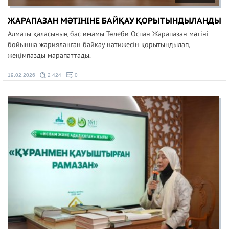
ЖАРАПАЗАН МӘТІНІНЕ БАЙҚАУ ҚОРЫТЫНДЫЛАНДЫ
Алматы қаласының бас имамы Төлеби Оспан Жарапазан мәтіні
бойынша жарияланған байқау нәтижесін қорытындылап,
жеңімпазды марапаттады.
19.02.2026
2 424
0