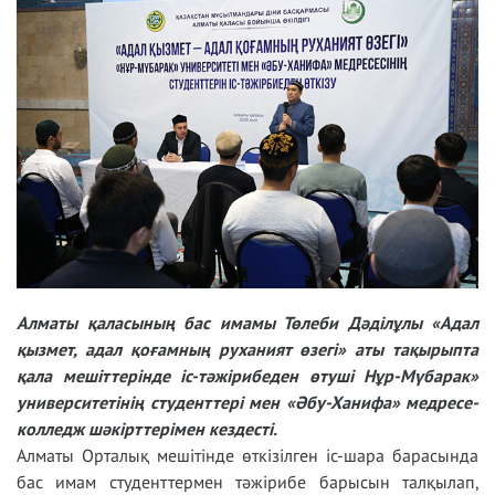
режи
Алматы қаласының бас имамы Төлеби Дәділұлы «Адал
қызмет, адал қоғамның руханият өзегі» аты тақырыпта
қала мешіттерінде іс-тәжірибеден өтуші Нұр-Мүбарак»
университетінің студенттері мен «Әбу-Ханифа» медресе-
колледж шәкірттерімен кездесті.
Алматы Орталық мешітінде өткізілген іс-шара барасында
бас имам студенттермен тәжірибе барысын талқылап,