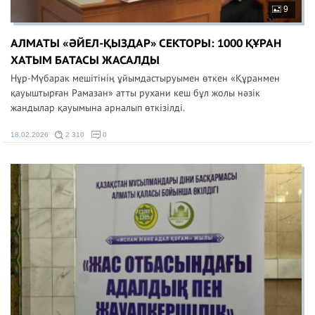
9
АЛМАТЫ «ӘЙЕЛ-ҚЫЗДАР» СЕКТОРЫ: 1000 ҚҰРАН
ХАТЫМ БАТАСЫ ЖАСАЛДЫ
Нұр-Мүбарак мешітінің ұйымдастыруымен өткен «Құранмен
қауыштырған Рамазан» атты рухани кеш бұл жолы нәзік
жандылар қауымына арналып өткізілді.
18.02.2026
2 310
0