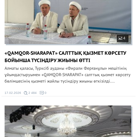
4
«QAMQOR-SHARAPAT» САЛТТЫҚ ҚЫЗМЕТ КӨРСЕТУ
БОЙЫНША ТҮСІНДІРУ ЖИЫНЫ ӨТТІ
Алматы қаласы, Түрксіб ауданы «Фирали Ферғанұлы» мешітінің
ұйымдастыруымен «QAMQOR-SHARAPAT» салттық қызмет көрсету
бөлімшесінің қызметі жайлы түсіндіру жиыны өткізілді....
17.02.2026
2 484
0