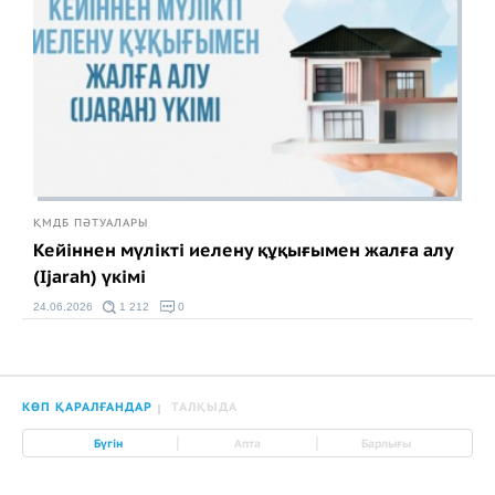
ҚМДБ ПӘТУАЛАРЫ
Кейіннен мүлікті иелену құқығымен жалға алу
(Ijarah) үкімі
24.06.2026
1 212
0
КӨП ҚАРАЛҒАНДАР
ТАЛҚЫДА
|
|
Бүгін
Апта
Барлығы