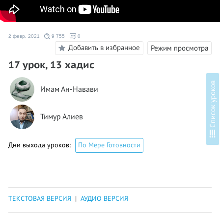
2 февр. 2021
9 755
0
Добавить в избранное
Режим просмотра
17 урок, 13 хадис
в
Имам Ан-Навави
Тимур Алиев
С
п
и
с
о
к
у
р
о
к
о
Дни выхода уроков:
По Мере Готовности
ТЕКСТОВАЯ ВЕРСИЯ
|
АУДИО ВЕРСИЯ