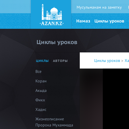
Мусульманам на заметку
Намаз
Циклы уроков
Циклы уроков
Циклы уроков
Х
ЦИКЛЫ
АВТОРЫ
Все
Коран
Акыда
Фикх
Хадис
Жизнеописание
Пророка Мухаммада