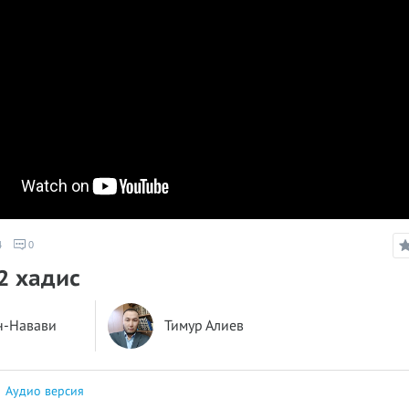
4
0
12 хадис
н-Навави
Тимур Алиев
|
Аудио версия