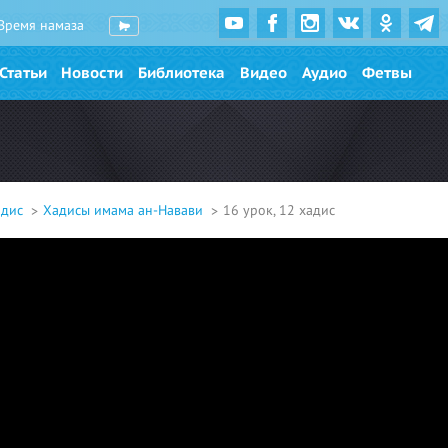
Время намаза
Статьи
Новости
Библиотека
Видео
Аудио
Фетвы
адис
Хадисы имама ан-Навави
16 урок, 12 хадис