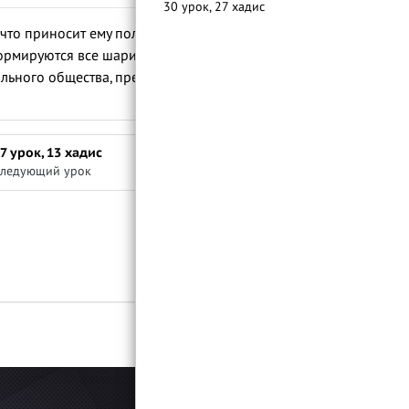
30 урок, 27 хадис
 что приносит ему пользу». Данный хадис
формируются все шариатские науки.
ального общества, предотвращение
7 урок, 13 хадис
ледующий урок
Войти