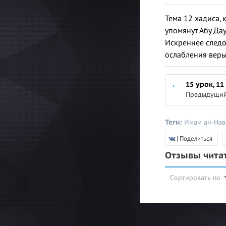
Тема 12 хадиса, 
упомянут Абу Дау
Искреннее следо
ослабления веры,
15 урок, 11
Предыдущий
Теги:
Имам ан-На
| Поделиться
Отзывы чита
Сортировать по