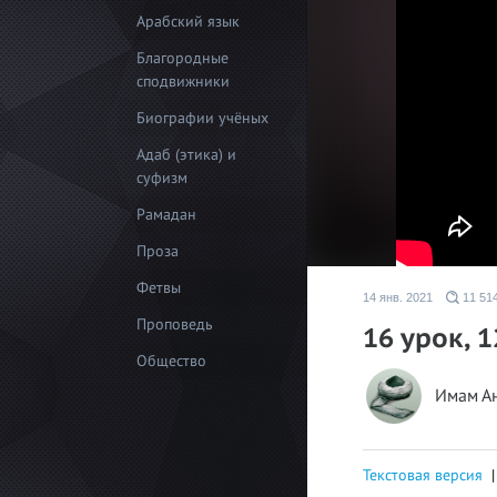
Арабский язык
Благородные
сподвижники
Биографии учёных
Адаб (этика) и
суфизм
Рамадан
Проза
Фетвы
14 янв. 2021
11 51
Проповедь
16 урок, 
Общество
Имам А
Текстовая версия