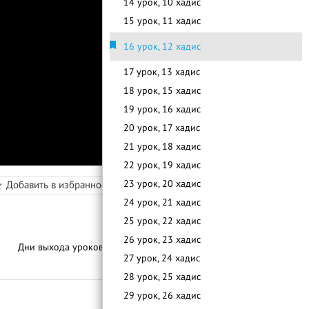
14 урок, 10 хадис
15 урок, 11 хадис
16 урок, 12 хадис
17 урок, 13 хадис
18 урок, 15 хадис
19 урок, 16 хадис
20 урок, 17 хадис
21 урок, 18 хадис
22 урок, 19 хадис
в
23 урок, 20 хадис
Добавить в избранное
Режим просмотра
24 урок, 21 хадис
25 урок, 22 хадис
26 урок, 23 хадис
Дни выхода уроков:
По Мере Готовности
С
п
и
с
о
к
у
р
о
к
о
27 урок, 24 хадис
28 урок, 25 хадис
29 урок, 26 хадис