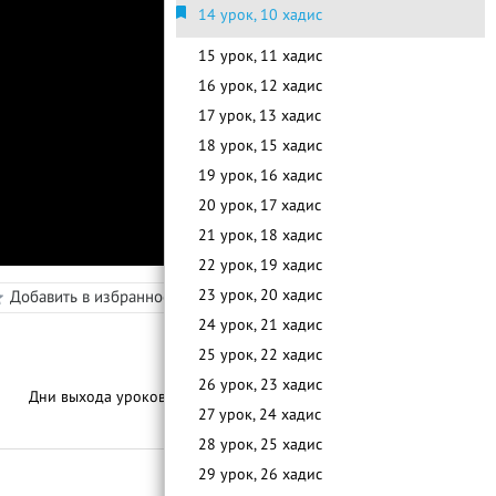
14 урок, 10 хадис
15 урок, 11 хадис
16 урок, 12 хадис
17 урок, 13 хадис
18 урок, 15 хадис
19 урок, 16 хадис
20 урок, 17 хадис
21 урок, 18 хадис
22 урок, 19 хадис
в
23 урок, 20 хадис
Добавить в избранное
Режим просмотра
24 урок, 21 хадис
25 урок, 22 хадис
26 урок, 23 хадис
С
п
и
с
о
к
у
р
о
к
о
Дни выхода уроков:
По Мере Готовности
27 урок, 24 хадис
28 урок, 25 хадис
29 урок, 26 хадис