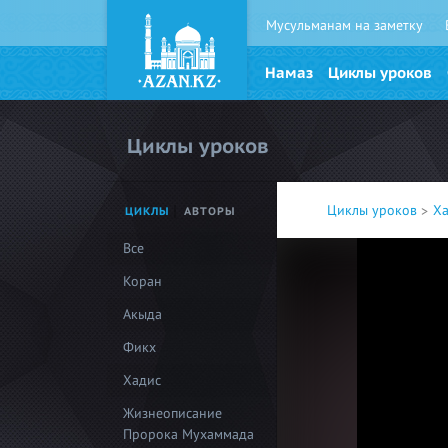
Мусульманам на заметку
Намаз
Циклы уроков
Циклы уроков
Циклы уроков
Х
ЦИКЛЫ
АВТОРЫ
Все
Коран
Акыда
Фикх
Хадис
Жизнеописание
Пророка Мухаммада