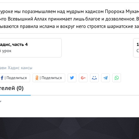
 мы поразмышляем над мудрым хадисом Пророка Мухаммада ﷺ. Это 10-ый хадис, в
 что Всевышний Аллах принимает лишь благое и дозволенное. В
ываются правила ислама и вокруг него строятся шариатские за
хадис, часть 4
1
 урок
С
вави
Хадис
хаисы
| Поделиться
| Поделиться
телей
(0)