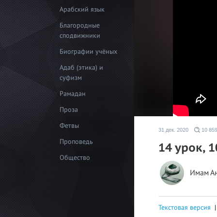
Арабский язык
Благородные
сподвижники
Биографии учёных
Адаб (этика) и
суфизм
Рамадан
Проза
Фетвы
31 дек. 2020
10 85
Проповедь
14 урок, 
Общество
Имам А
Текстовая версия