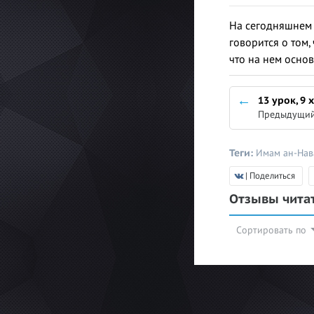
На сегодняшнем уроке
говорится о том,
что на нем основ
13 урок, 9 
Предыдущий
Теги:
Имам ан-На
| Поделиться
Отзывы чита
Сортировать по