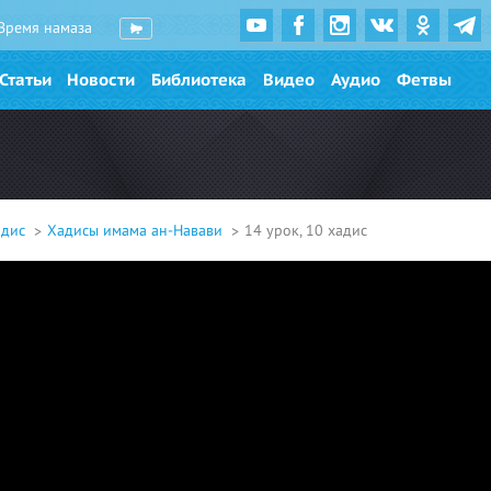
Время намаза
Статьи
Новости
Библиотека
Видео
Аудио
Фетвы
адис
Хадисы имама ан-Навави
14 урок, 10 хадис