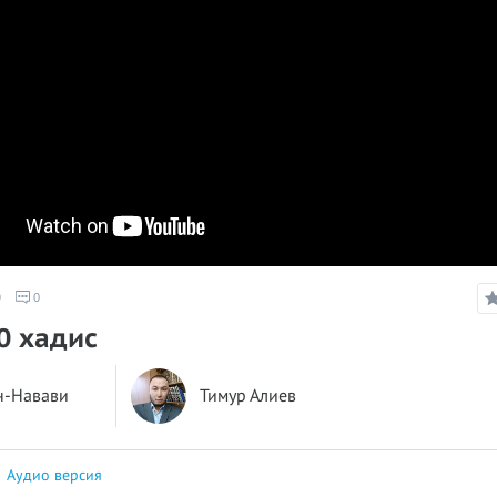
9
0
10 хадис
н-Навави
Тимур Алиев
|
Аудио версия