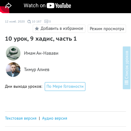
12 нояб. 2020
10 167
0
Добавить в избранное
Режим просмотра
10 урок, 9 хадис, часть 1
Имам Ан-Навави
в
Тимур Алиев
С
п
и
с
о
к
у
р
о
к
о
Дни выхода уроков:
По Мере Готовности
Текстовая версия
|
Аудио версия