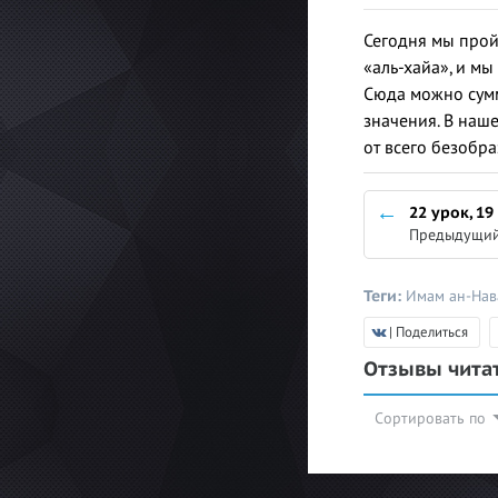
Сегодня мы пройд
«аль-хайа», и мы
Сюда можно сумми
значения. В наш
от всего безобра
22 урок, 19
Предыдущий
Теги:
Имам ан-На
| Поделиться
Отзывы чита
Сортировать по