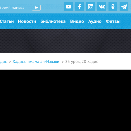
Время намаза
Статьи
Новости
Библиотека
Видео
Аудио
Фетвы
адис
Хадисы имама ан-Навави
23 урок, 20 хадис