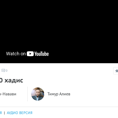
0
20 хадис
н-Навави
Тимур Алиев
Я
|
АУДИО ВЕРСИЯ