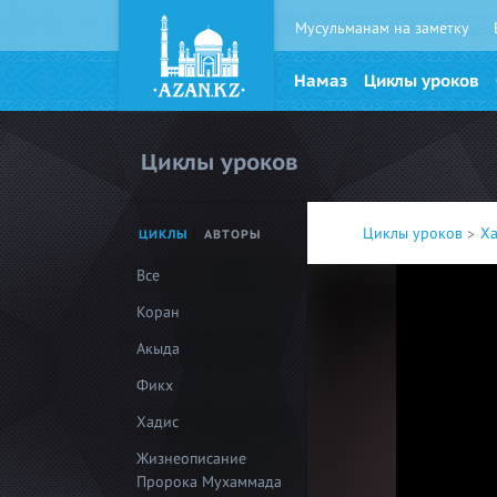
Мусульманам на заметку
Намаз
Циклы уроков
Циклы уроков
Циклы уроков
Х
ЦИКЛЫ
АВТОРЫ
Все
Коран
Акыда
Фикх
Хадис
Жизнеописание
Пророка Мухаммада