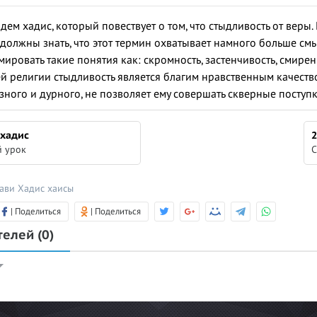
ем хадис, который повествует о том, что стыдливость от веры.
 должны знать, что этот термин охватывает намного больше смы
ровать такие понятия как: скромность, застенчивость, смирени
ей религии стыдливость является благим нравственным качество
зного и дурного, не позволяет ему совершать скверные поступ
 хадис
2
 урок
С
вави
Хадис
хаисы
| Поделиться
| Поделиться
телей
(0)