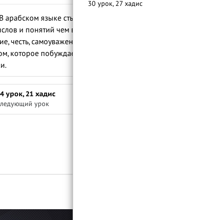
30 урок, 27 хадис
 В арабском языке стыдливость звучит как
слов и понятий чем в русском языке.
е, честь, самоуважение и другие
м, которое побуждает человека к отказу
ки.
4 урок, 21 хадис
ледующий урок
Войти