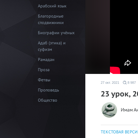
Арабский язык
Благородные
сподвижники
Биографии учёных
Адаб (этика) и
суфизм
Рамадан
Проза
Фетвы
27 окт. 2021
8 987
Проповедь
23 урок, 
Общество
Имам А
ТЕКСТОВАЯ ВЕРСИ