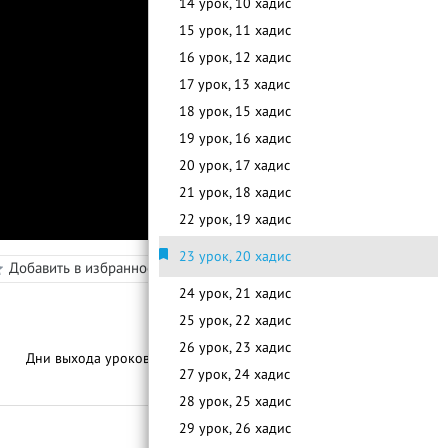
14 урок, 10 хадис
15 урок, 11 хадис
16 урок, 12 хадис
17 урок, 13 хадис
18 урок, 15 хадис
19 урок, 16 хадис
20 урок, 17 хадис
21 урок, 18 хадис
22 урок, 19 хадис
23 урок, 20 хадис
Добавить в избранное
Режим просмотра
в
24 урок, 21 хадис
25 урок, 22 хадис
26 урок, 23 хадис
Дни выхода уроков:
По Мере Готовности
27 урок, 24 хадис
С
п
и
с
о
к
у
р
о
к
о
28 урок, 25 хадис
29 урок, 26 хадис