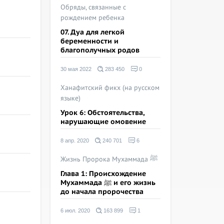
Обряды, связанные с
рождением ребенка
07. Дуа для легкой
беременности и
благополучных родов
30 мая 2022
283 450
0
Ханафитский фикх (на русском
языке)
Урок 6: Обстоятельства,
нарушающие омовение
8 апр. 2020
240 701
6
Жизнь Пророка Мухаммада ﷺ
Глава 1: Происхождение
Мухаммада ﷺ и его жизнь
до начала пророчества
6 июл. 2020
163 899
1