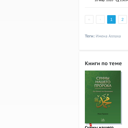
18 мар. 2020
2583
«
‹
1
2
Теги:
Имена Аллаха
Книги по теме
Сунны нашего