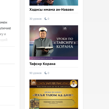
Хадисы имама ан-Навави
30 уроков
0
имен
аличие
ху и
ующий
у,
Тафсир Корана
90 уроков
0