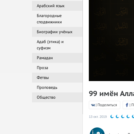
Арабский язык
Благородные
сподвижники
Биографии учёных
Адаб (этика) и
суфизм
Рамадан
Проза
Фетвы
Проповедь
99 имён Алл
Общество
| Поделиться
| 
13 окт. 2019