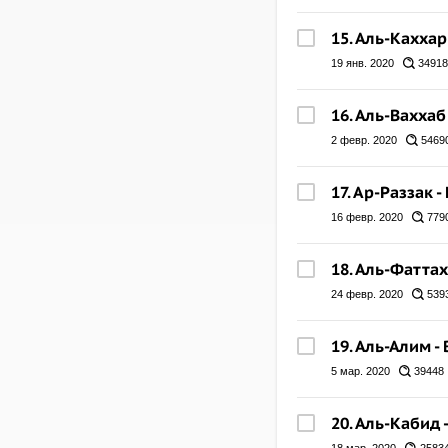
15. Аль-Кахха
19 янв. 2020
34918
16. Аль-Вахха
2 февр. 2020
5469
17. Ар-Раззак
16 февр. 2020
779
18. Аль-Фатта
24 февр. 2020
539
19. Аль-Алим 
5 мар. 2020
39448
20. Аль-Кабид