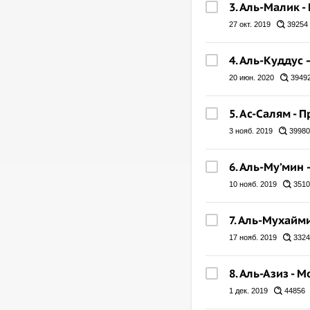
3. Аль-Малик -
27 окт. 2019
39254
4. Аль-Куддус
20 июн. 2020
3949
5. Ас-Салям - 
3 нояб. 2019
39980
6. Аль-Му’мин
10 нояб. 2019
3510
7. Аль-Мухайм
17 нояб. 2019
3324
8. Аль-Азиз -
1 дек. 2019
44856