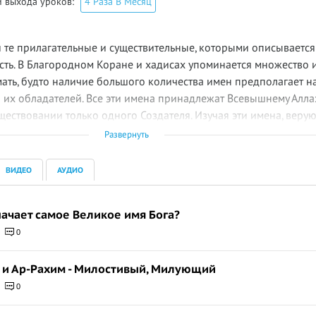
 выхода уроков:
4 Раза В Месяц
те прилагательные и существительные, которыми описывается
ть. В Благородном Коране и хадисах упоминается множество 
умать, будто наличие большого количества имен предполагает н
 их обладателей. Все эти имена принадлежат Всевышнему Алла
уществовании только одного Создателя. Изучая эти имена, вер
да.
«У Аллаха есть прекрасные Имена. Так обращайтесь же к Нем
Развернуть
Именами»
(сура 7 «Аль-А’раф», аят 180).
ВИДЕО
АУДИО
значает самое Великое имя Бога?
0
н и Ар-Рахим - Милостивый, Милующий
0