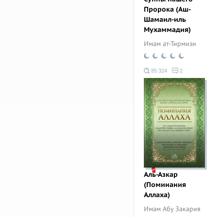
Пророка (Аш-
Шамаил-иль
Мухаммадия)
Имам ат-Тирмизи
85 324
2
Аль-Азкар
(Поминания
Аллаха)
Имам Абу Закария