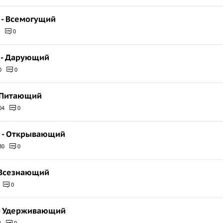
р - Всемогущий
0
б - Дарующий
0
0
 - Питающий
04
0
х - Открывающий
30
0
- Всезнающий
0
 - Удерживающий