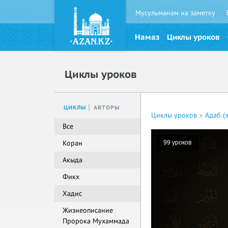
Мусульманам на заметку
Намаз
Циклы уроков
Циклы уроков
ЦИКЛЫ
АВТОРЫ
Циклы уроков
Адаб (
Все
Коран
99 уроков
Акыда
Фикх
Хадис
Жизнеописание
Пророка Мухаммада