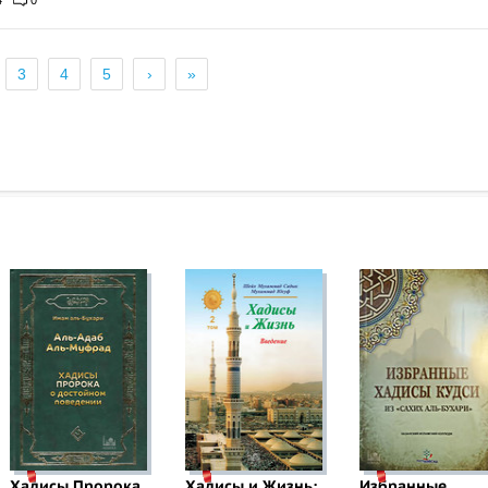
4
0
3
4
5
›
»
Хадисы Пророка
Хадисы и Жизнь:
Избранные