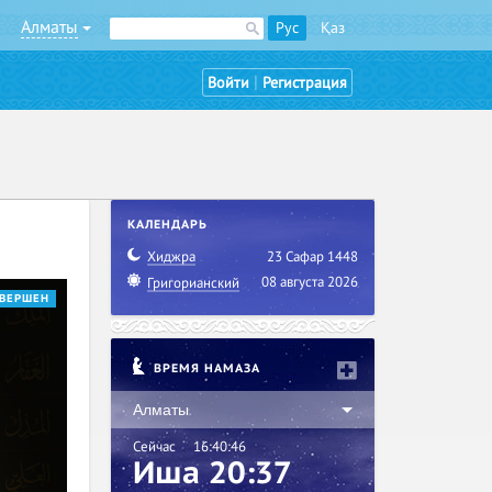
Алматы
Рус
Қаз
|
Войти
Регистрация
КАЛЕНДАРЬ
Хиджра
23 Сафар 1448
08 августа 2026
Григорианский
ВЕРШЕН
ВРЕМЯ НАМАЗА
Алматы
Сейчас
16:40:47
Иша 20:37