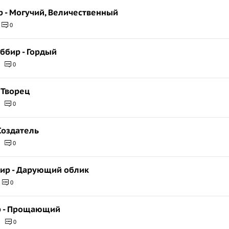
р - Могучий, Величественный
0
аббир - Гордый
0
- Творец
0
 Создатель
0
вир - Дарующий облик
0
ар - Прощающий
0