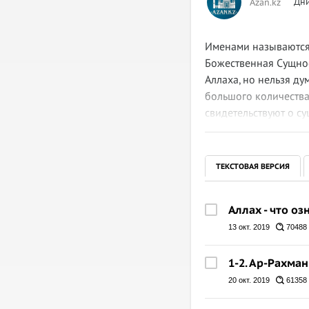
Дни
Azan.kz
Именами называются 
Божественная Сущнос
Аллаха, но нельзя д
большого количества
свидетельствуют о с
познает своего Госпо
называя Его этими 
ТЕКСТОВАЯ ВЕРСИЯ
Аллах - что о
13 окт. 2019
70488
1-2. Ар-Рахма
20 окт. 2019
61358