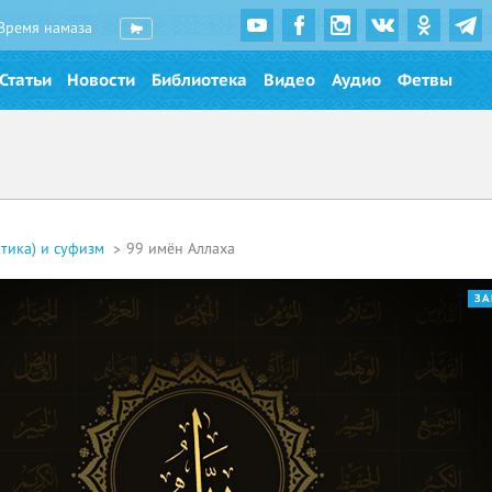
Время намаза
Статьи
Новости
Библиотека
Видео
Аудио
Фетвы
этика) и суфизм
99 имён Аллаха
ЗА