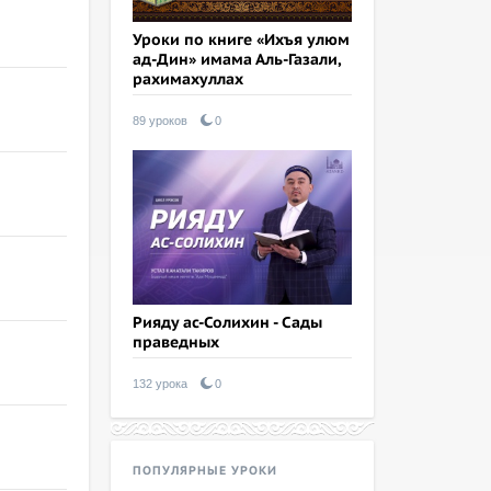
Уроки по книге «Ихъя улюм
ад-Дин» имама Аль-Газали,
рахимахуллах
89 уроков
0
Рияду ас-Солихин - Сады
праведных
132 урока
0
ПОПУЛЯРНЫЕ УРОКИ