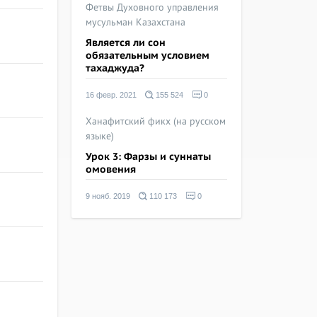
Фетвы Духовного управления
мусульман Казахстана
Является ли сон
обязательным условием
тахаджуда?
16 февр. 2021
155 524
0
Ханафитский фикх (на русском
языке)
Урок 3: Фарзы и суннаты
омовения
9 нояб. 2019
110 173
0