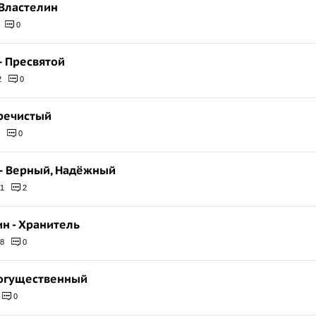
 Властелин
0
 – Пресвятой
2
0
Пречистый
0
 – Верный, Надёжный
1
2
ин - Хранитель
8
0
 Могущественный
0