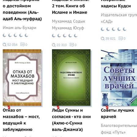
о достойном
2 том. Книга об
хадисы Кудси
поведении (Аль-
Исламе и Имане
Издательская груп
адаб Аль-муфрад)
Мухаммад Содык
«САД»
Имам аль-Бухари
Мухаммад Юсуф
39 621
0
52 054
0
22 310
0
Отказ от
Люди Сунны и
Советы лучших
мазхабов – мост,
согласия - кто они
врачей
ведущий к
(Ахлю-с-Сунна
Благотворительны
заблуждению
валь-Джама’а)
фонд «Путь»