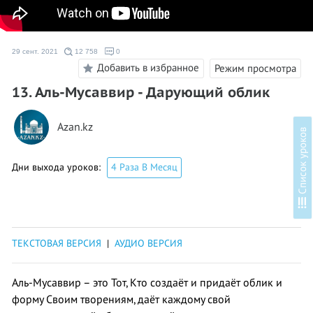
29 сент. 2021
12 758
0
Добавить в избранное
Режим просмотра
13. Аль-Мусаввир - Дарующий облик
Azan.kz
в
Дни выхода уроков:
4 Раза В Месяц
С
п
и
с
о
к
у
р
о
к
о
ТЕКСТОВАЯ ВЕРСИЯ
|
АУДИО ВЕРСИЯ
Аль-Мусаввир – это Тот, Кто создаёт и придаёт облик и
форму Своим творениям, даёт каждому свой